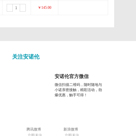
Glycotope
￥145.00
订购
询价
Irvine Scientific
Jellagen
LKT Labs
关注安诺伦
Medicalisotopes
NanoLight
安诺伦官方微信
微信扫描二维码，随时随地与
OptiGene
小诺亲密接触，精彩活动，劲
爆优惠，触手可得！
Phynexus
Revmab
腾讯微博
新浪微博
Steraloids
立即关注
立即关注