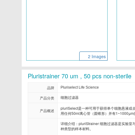
Cellendes
CellGenix
Eastcoastbio
Echelon
Evrogen
Exbio
Frontier Scientific
GEMINI
2 Images
Imgenex
Immunochemistry
Pluristrainer 70 um , 50 pcs non-sterile
Kapabiosystems
LifeSpan
品牌
Pluriselect Life Science
MedChemexpress
MedixBiochemica
产品分类
细胞过滤器
pluriSelect是一种可用于获得单个细
Mirus
Molecular Devices
产品概述
用任何50ml离心管（圆锥形）并有1~1000μ
详细介绍：pluriStrainer 细胞过滤
Neuromics
Neweast
种类型的样本材料。
