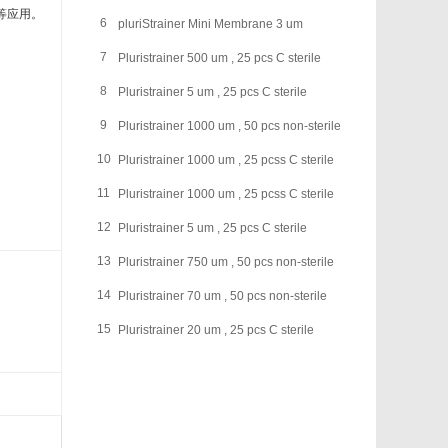
Ontores
等应用。

6
pluriStrainer Mini Membrane 3 um
OZ Biosciences
7
Pluristrainer 500 um , 25 pcs C sterile
8
Pluristrainer 5 um , 25 pcs C sterile
aceuticals
Phospho Solution
9
Pluristrainer 1000 um , 50 pcs non-sterile
Primer Design
10
Pluristrainer 1000 um , 25 pcss C sterile
11
Pluristrainer 1000 um , 25 pcss C sterile
ProteinOne
12
Pluristrainer 5 um , 25 pcs C sterile
QuickZyme
13
Pluristrainer 750 um , 50 pcs non-sterile
nology
Sciencell
14
Pluristrainer 70 um , 50 pcs non-sterile
15
Pluristrainer 20 um , 25 pcs C sterile
Spring Bioscience
Xpressbio
Laboratories)
AssayBioTech