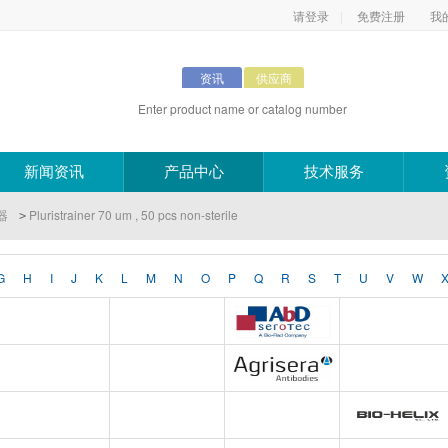
请登录
|
免费注册
我
产品
资讯
供应商
新闻资讯
产品中心
技术服务
器
Pluristrainer 70 um , 50 pcs non-sterile
>
G
H
I
J
K
L
M
N
O
P
Q
R
S
T
U
V
W
Pluriselect Life Science
台湾Dr. Hans Life Science products
AbD Serotec
Active Motif
Adipogen
Bio-Rad
Agrisera
Allele biotechnolog