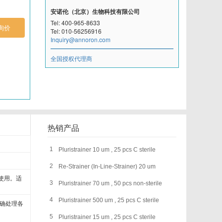
安诺伦（北京）生物科技有限公司
DIACLONE
Tel: 400-965-8633
询价
Tel: 010-56256916
Inquiry@annoron.com
EPITOMICS
全国授权代理商
Fluorogenics
Illumina
Kamiya biomedical
热销产品
Mdbioproducts
1
Pluristrainer 10 um , 25 pcs C sterile
Miltenyi Biotec
2
Re-Strainer (In-Line-Strainer) 20 um
合使用。适
Nanocs
3
Pluristrainer 70 um , 50 pcs non-sterile
4
Pluristrainer 500 um , 25 pcs C sterile
精确处理各
Nordic MUbio
5
Pluristrainer 15 um , 25 pcs C sterile