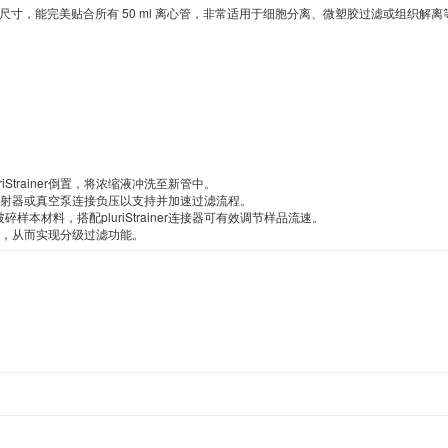
Novocastra
Omega Bio-Tek
Omin
One Lambda
种不同的筛网尺寸，能完美贴合所有 50 ml 离心管，非常适用于细胞分离、微塑胶过滤或组织解离
Osenses
Oxford Biomedical Research
Oxford Expression Technologies
Oxoid
PanPath
Pel-Freez
Peptides International
Phoenix Pham
Plasmid Factory
Platypus
PL Labs
Polysciences
trainer倒置，将浓缩液冲洗至新管中。

可使用注射器或真空泵连接负压以支持并加速过滤流程。

PromoCell
ProQinase
ProSci
ProSpec
材料，搭配pluriStrainer连接器可有效调节样品流速。

层叠放，从而实现分级过滤功能。
Proteus
QA-Bio
QED Bioscience
Quanta
Rendu
Reprocell
ROCKLAND
Santa Cruz Biotech
Seramun
Signosis
Source Bioscience
Spherotech
TopoGen
Vector Laboratories
VMRD
Wako
Zymo research
Tissue Solutions
Carnabio
ABL (Advanced BioScience 