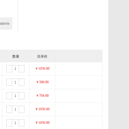
Alpha Diagnoestic International
sterile
AccuStandard
Arcticzymes
Applied Biophysics
数量
目录价
BioDtech
￥1056.00
订购
询价
ories
Biosettia
￥580.00
订购
询价
Cytoskeleton
￥704.00
订购
询价
s
Diatheva
￥1056.00
订购
询价
EZ Biosystems
￥1056.00
订购
询价