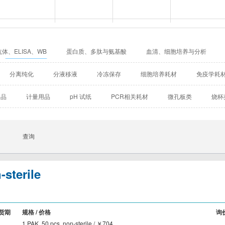
BD Biosciences
Biomatik
Bioassay Works
Bio-Helix
Biotium
Biovendor
BioVision
BioXcell
体、ELISA、WB
蛋白质、多肽与氨基酸
血清、细胞培养与分析
Cellular Dynamics International
Chondrex
CHRONO-LOG
CIL（Cambridge Isotope Labo
实验耗材
实验仪器与设备
试剂/仪器进出口服务
代理品牌产
分离纯化
分液移液
冷冻保存
细胞培养耗材
免疫学耗
Detroit
DiaPharma
Diarect
DRG International
用品
计量用品
pH 试纸
PCR相关耗材
微孔板类
烧杯
Enzo Life Sciences
ENZO Axxora
Enzo Biochem
Enzyme Research 
玻片
混匀/涂布类
其他常用耗材
Fitzgerald
GATTAquant
GeneTex
GenTarget
GERBU
Abgent
Leading Biology
Abbkine
-sterile
Affinity Biosciences
Alomone
Amsbio
AnaSpec
BioAssay Systems
Biochain
Bionano Genomics
Biosensis
货期
规格 / 价格
询
Cambridge Bio
CDN isotopes
Cell applications
Cell Signaling T
1 PAK, 50 pcs, non-sterile / ￥704