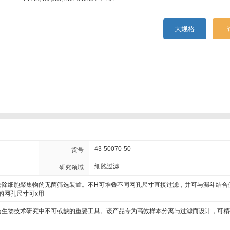
Crystal Chem
Crystalgen
Cygnus
DB Biotech
大规格
ECM Biosciences
eENZYME
Enzymatics
Epigentek
Excellgen
Exocell
FabGennix
FD NeuroTech
Gene Bridges
GeneCopoeia
Gropep
Hitobiotec
Immunoway
Inspiralis
Jackson Immuno
Jena bioscience
Lucigen
Lumigen
Lumiprobe
Maxim Biomedical
货号
43-50070-50
Megazyme
Mercodia
MGT marker gene
Midland Scientific
研究领域
细胞过滤
胞悬液或去除细胞聚集物的无菌筛选装置。不H可堆叠不同网孔尺寸直接过滤，并可与漏斗结
Molecular Innovations
Moltox
MP Biomedicals
NanoTools
m的网孔尺寸可x用
器是实验室与生物技术研究中不可或缺的重要工具。该产品专为高效样本分离与过滤而设计，可
New england biolabs
Nexcelom
Norgen
Novoprotein