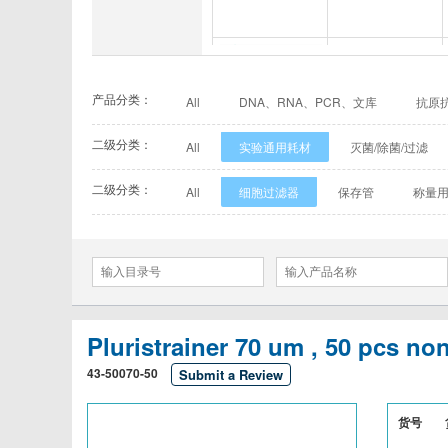
INNOVEL英诺维尔
ABP Biosciences
BioPal
BioporTo
产品分类：
All
DNA、RNA、PCR、文库
抗原抗
Cell Biolabs
CELLSCRIPT
marker
有机试剂、无机试剂、其他生化试剂
二级分类：
All
实验通用耗材
灭菌/除菌/过滤
Cell Signaling Technology（CST）
Demeditec
耗材
二级分类：
All
细胞过滤器
保存管
称量
Elastin Products Company
Ebba Biotech
比色皿
试管
试剂瓶类
盖/载
Everest Biotech
Exalpha
Mabtech
Biogems
Pluristrainer 70 um , 50 pcs non
ACROBiosystems
Advansta
43-50070-50
Submit a Review
ApexBio
Bethyl
货号
Calbioreagents
Cambio