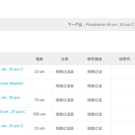
加入购物车
询价
Advanced Targeting Systems
Accelagen
Absolute antibody
Axolbio
ARBOR ASSAYS
Avidity
下一产品：
Abbiotec
Pluristrainer 40 um , 25 pcs C 
Abcore
Anatrace
Avanti Polar Lipids
ATCC
AG Scientific
Avantama
Aves Lab
Aviscera Bioscience
Apollo Scientific
规格
分类
研究领域
说明书
BBI Solutions
BroadPharm
Biocheck
Badrilla
0 um , 25 pcs C
10 um
细胞过滤器
细胞过滤
Biohelix
BMA Biomedicals
BiogateLabs
Biopharmlaborat
-Line-Strainer)
细胞过滤器
细胞过滤
Cedarlane
Chromatrap
Circulomics
Clodronateliposo
0 um , 50 pcs
70 um
细胞过滤器
细胞过滤
Cospheric
Covachem
Diagnostic BioSystems
Discoveryantibodie
00 um , 25 pcs C
500 um
细胞过滤器
细胞过滤
Dianova
Empire Genomics
Expressionsystems
Equitech-Bio
5 um , 25 pcs C
15 um
细胞过滤器
细胞过滤