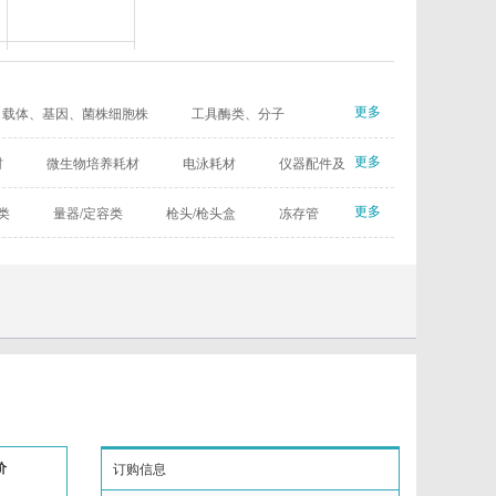
Biolegend
Cayman
更多
载体、基因、菌株细胞株
工具酶类、分子
ratories）
Complement Technology
品
热卖产品
更多
材
微生物培养耗材
电泳耗材
仪器配件及
eBioscience
更多
类
量器/定容类
枪头/枪头盒
冻存管
Laboratories
Euro Diagnostica
GenWay Biotech
Absea
AssayPro
Bioworld
价
订购信息
echnology
Cellagen