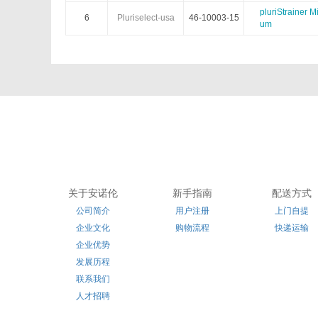
Electron Microscopy Sciences
Eton Bioscience
pluriStrainer 
6
Pluriselect-usa
46-10003-15
um
Hampton research
HumanZyme
Innovative Research
Iduron
Kerafast
Klen Taq
Lucerna
LaysanBio
Medimabs
Milenia
关于安诺伦
新手指南
配送方式
Nanoprobes
Nbsbio
公司简介
用户注册
上门自提
企业文化
购物流程
快递运输
OmmScientific
OceanNanoTech
企业优势
发展历程
Polyscience
Polymersource
联系我们
人才招聘
ReliaTech
Rpeptide