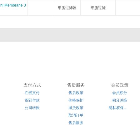
Gbiosciences
Gelest
Glenresearch
Glentham
Mini Membrane 3
细胞过滤器
细胞过滤
HansaBioMed
HMGBiotech
Immunoreagents
INCYTO
Ivy Fine Chemicals
Immundiagnostik
IBA-lifesciences
JPT
Koma BioTech
Lee Biosolutions
Lifecore
LifeSensors
LI-COR
Molecular Dimensions
MatTek
Matreya
Microsurfaces
NovaMatrix
Nanocomposix
Nanopartz
支付方式
售后服务
会员政策
NeoClone
NIBSC
Nordicbiosite
Origio
在线支付
售后政策
会员积分
货到付款
价格保护
积分兑换
OakwoodChemical
Oxford Genetics
Panagene
Penlabs
公司转账
退货政策
隐私权保护声明
取消订单
ProChimia
Proliantbiologicals
Polyplus Transfection
Pnabio
售后服务
Reachbio
Rpicorp
Sage Science
Salimetrics