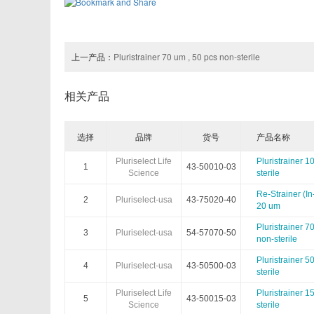
Arthus Biosystems
Agrenvec
上一产品：
Pluristrainer 70 um , 50 pcs non-sterile
AAT Bioquest
American Research Products
Advanced BioMatrix
Athens Research
相关产品
Astartebio
Allele Biotech
选择
品牌
货号
产品名称
Biosearch
Biorelevant
Pluriselect Life
Pluristrainer 1
1
43-50010-03
Science
sterile
Biomedica
Bertin Pharma
Re-Strainer (In
2
Pluriselect-usa
43-75020-40
20 um
Cellgs
CellnTec
Pluristrainer 7
3
Pluriselect-usa
54-57070-50
non-sterile
Chimerx
ClickChemistryTools(CCT)
Pluristrainer 5
4
Pluriselect-usa
43-50500-03
sterile
DiaMetra
Diagenode
Pluriselect Life
Pluristrainer 1
5
43-50015-03
Science
sterile