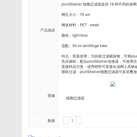
Novabiochem
Novagen
pluriStrainer 细胞过滤器提供 18 
网孔大小：70 um

ORF Genetics
OriGene
网状材料：PET - mesh

产品描述
Pacific Biosciences
PanaTecs
颜色：light blue

适配：50 ml centrifuge tube

Phyto Technology
Pierce
特点：双面使用：为回收过滤截留物，可将pluriS
负压辅助：配合pluriStrainer连接器，
Progen
Promega
直接样品匀浆：使用研杵可直接在滤网上高效破碎样本
级联过滤：pluriStrainer细胞过滤器可多
Proteintech
ProteoChem
RANDOX
RayBiotech
图像
细胞过滤器
Selleck
SeraCare
Stemrd
Takara
数量
Zeta life
ZYAGEN