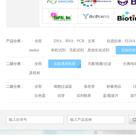
Abbexa
Abcam
Adipog
INNOVEL英诺维尔
ABP Biosciences
BD Biosci
BioPal
BioporTo
Biotiu
产品分类：
全部
DNA、RNA、PCR、文库
抗原抗体、ELIS
Cell Biolabs
CELLSCRIPT
marker
有机试剂、无机试剂、其他生化试剂
实验耗材
Cell Signaling Technology（CST）
Demeditec
Detroi
二级分类：
全部
实验通用耗材
灭菌/除菌/过滤
分离纯
及耗材
Elastin Products Company
Ebba Biotech
Enzo Life Sc
二级分类：
全部
细胞过滤器
保存管
称量用品
Everest Biotech
Exalpha
Fitzgera
比色皿
试管
试剂瓶类
盖/载玻片
混
Mabtech
Biogems
GERB
ACROBiosystems
Advansta
Affinity Bios
ApexBio
Bethyl
BioAssay S