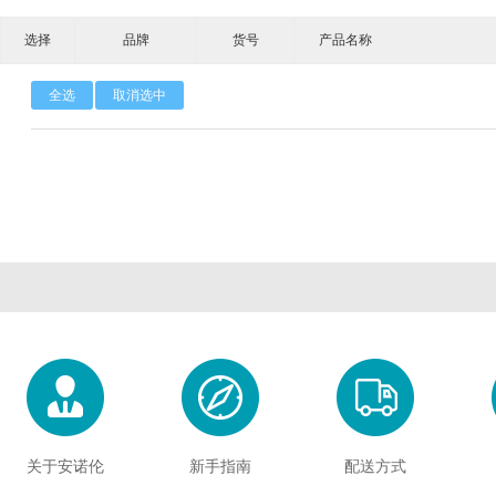
选择
品牌
货号
产品名称
Calbioreagents
Cambio
Cambridge
全选
取消选中
Cellendes
CellGenix
Crystal 
Eastcoastbio
Echelon
ECM Biosci
Evrogen
Exbio
Excellg
Frontier Scientific
GEMINI
Gene Bri
Imgenex
Immunochemistry
Immuno
Kapabiosystems
LifeSpan
Lucige
MedChemexpress
MedixBiochemica
Megazy
关于安诺伦
新手指南
配送方式
Mirus
Molecular Devices
Molecular Inn