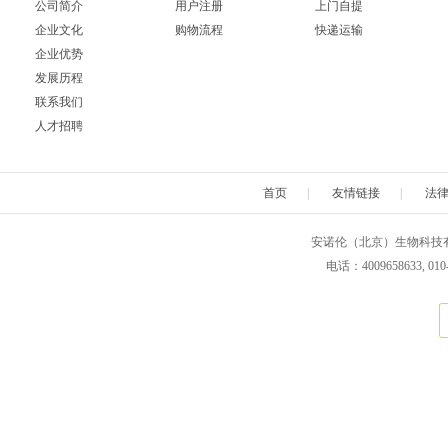
公司简介
用户注册
上门自提
企业文化
购物流程
快递运输
Neuromics
Neweast
New england 
企业优势
发展历程
Novabiochem
Novagen
Novocas
联系我们
人才招聘
ORF Genetics
OriGene
Osense
Pacific Biosciences
PanaTecs
PanPat
首页
|
友情链接
|
法
Phyto Technology
Pierce
Plasmid Fa
安诺伦（北京）生物科技有限公司 版权所
电话：4009658633, 010
Progen
Promega
PromoCe
Proteintech
ProteoChem
Proteu
RANDOX
RayBiotech
Rend
Selleck
SeraCare
Seramu