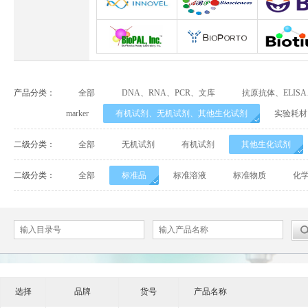
Abbexa
Abcam
Adipog
INNOVEL英诺维尔
ABP Biosciences
BD Biosci
BioPal
BioporTo
Biotiu
产品分类：
全部
DNA、RNA、PCR、文库
抗原抗体、ELIS
Cell Biolabs
CELLSCRIPT
marker
有机试剂、无机试剂、其他生化试剂
实验耗材
Cell Signaling Technology（CST）
Demeditec
Detroi
二级分类：
全部
无机试剂
有机试剂
其他生化试剂
Elastin Products Company
Ebba Biotech
Enzo Life Sc
二级分类：
全部
标准品
标准溶液
标准物质
化
Everest Biotech
Exalpha
Fitzgera
Mabtech
Biogems
GERB
ACROBiosystems
Advansta
Affinity Bios
选择
品牌
货号
产品名称
ApexBio
Bethyl
BioAssay S