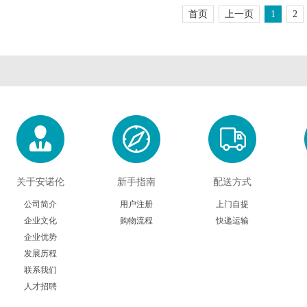
首页
上一页
1
2
Stemrd
Takara
TopoG
Zeta life
ZYAGEN
Zymo rese
Arthus Biosystems
Agrenvec
AAT Bioquest
American Research Products
ARBOR A
Advanced BioMatrix
Athens Research
Anatra
关于安诺伦
新手指南
配送方式
Astartebio
Allele Biotech
Avanta
公司简介
用户注册
上门自提
企业文化
购物流程
快递运输
Biosearch
Biorelevant
BBI Solut
企业优势
发展历程
Biomedica
Bertin Pharma
Bioheli
联系我们
人才招聘
Cellgs
CellnTec
Cedarla