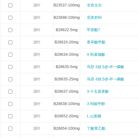
源叶
B23537-100mg
非班太尔
Calbioreagents
Cambio
Cambridge
源叶
B23698-100mg
尼美舒利
Cellendes
CellGenix
Crystal 
源叶
B28622-5mg
甲萘醌7
源叶
B28633-20mg
香草酸甲酯
Eastcoastbio
Echelon
ECM Biosci
源叶
B28634-20mg
4-羟基烟酸
Evrogen
Exbio
Excellg
源叶
B28635-5mg
鸟苷-3@,5@-环一磷酸
Frontier Scientific
GEMINI
Gene Bri
源叶
B28635-25mg
鸟苷-3@,5@-环一磷酸
Imgenex
Immunochemistry
Immuno
源叶
B28637-20mg
3-十五基苯酚
源叶
B28638-100mg
3-吲哚甲醇
Kapabiosystems
LifeSpan
Lucige
源叶
B28652-20mg
L-山梨糖
MedChemexpress
MedixBiochemica
Megazy
源叶
B28654-100mg
丁酸苯乙酯
Mirus
Molecular Devices
Molecular Inn