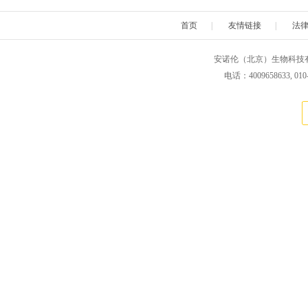
Chimerx
ClickChemistryTools(CCT)
Cospher
首页
|
友情链接
|
法
DiaMetra
Diagenode
Dianov
安诺伦（北京）生物科技有限公司 版权所
电话：4009658633, 010
Electron Microscopy Sciences
Eton Bioscience
Gbioscie
Hampton research
HumanZyme
HansaBi
Innovative Research
Iduron
Ivy Fine Ch
Kerafast
Klen Taq
Koma Bio
Lucerna
LaysanBio
LI-CO
Medimabs
Milenia
Microsurf
Nanoprobes
Nbsbio
NeoClo