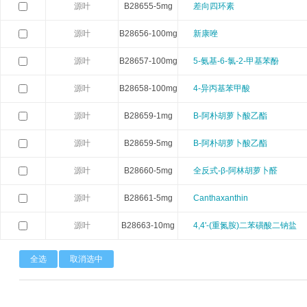
源叶
B28655-5mg
差向四环素
Neuromics
Neweast
New england 
源叶
B28656-100mg
新康唑
Novabiochem
Novagen
Novocas
源叶
B28657-100mg
5-氨基-6-氯-2-甲基苯酚
源叶
B28658-100mg
4-异丙基苯甲酸
ORF Genetics
OriGene
Osense
源叶
B28659-1mg
Β-阿朴胡萝卜酸乙酯
Pacific Biosciences
PanaTecs
PanPat
源叶
B28659-5mg
Β-阿朴胡萝卜酸乙酯
Phyto Technology
Pierce
Plasmid Fa
源叶
B28660-5mg
全反式-β-阿林胡萝卜醛
Progen
Promega
PromoCe
源叶
B28661-5mg
Canthaxanthin
源叶
B28663-10mg
4,4'-(重氮胺)二苯磺酸二钠盐
Proteintech
ProteoChem
Proteu
全选
取消选中
RANDOX
RayBiotech
Rend
Selleck
SeraCare
Seramu