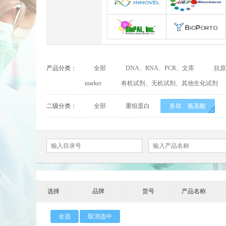
Abbexa
Abcam
INNOVEL英诺维尔
ABP Biosciences
BioPal
BioporTo
产品分类：
全部
DNA、RNA、PCR、文库
抗原
Cell Biolabs
CELLSCRIPT
marker
有机试剂、无机试剂、其他生化试剂
Cell Signaling Technology（CST）
Demeditec
二级分类：
全部
重组蛋白
多肽、氨基酸
Elastin Products Company
Ebba Biotech
Everest Biotech
Exalpha
Mabtech
Biogems
选择
品牌
货号
产品名称
ACROBiosystems
Advansta
全选
取消选中
ApexBio
Bethyl