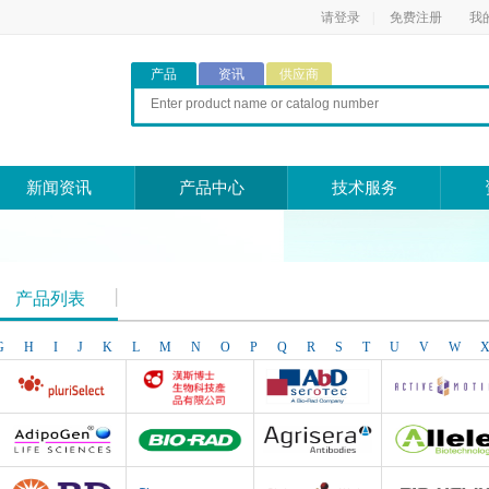
请登录
|
免费注册
我
产品
资讯
供应商
新闻资讯
产品中心
技术服务
产品列表
G
H
I
J
K
L
M
N
O
P
Q
R
S
T
U
V
W
Pluriselect Life Science
台湾Dr. Hans Life Science products
AbD Serotec
Active Motif