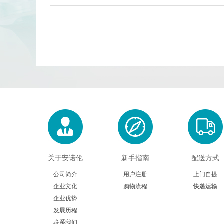
Calbioreagents
Cambio
Cellendes
CellGenix
Eastcoastbio
Echelon
Evrogen
Exbio
Frontier Scientific
GEMINI
Imgenex
Immunochemistry
关于安诺伦
新手指南
配送方式
Kapabiosystems
LifeSpan
公司简介
用户注册
上门自提
企业文化
购物流程
快递运输
MedChemexpress
MedixBiochemica
企业优势
发展历程
Mirus
Molecular Devices
联系我们