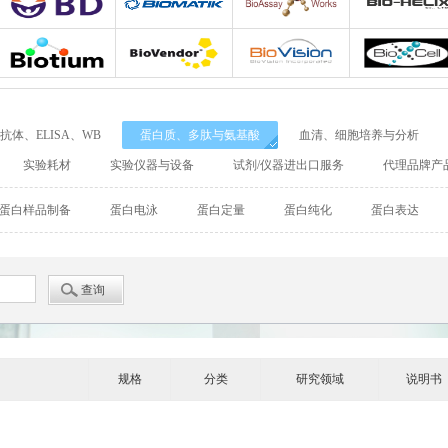
Adipogen
Bio-Rad
Agrisera
Allele biotechnolo
BD Biosciences
Biomatik
Bioassay Works
Bio-Helix
Biotium
Biovendor
BioVision
BioXcell
抗体、ELISA、WB
蛋白质、多肽与氨基酸
血清、细胞培养与分析
Cellular Dynamics International
Chondrex
CHRONO-LOG
实验耗材
实验仪器与设备
试剂/仪器进出口服务
代理品牌产
Detroit
DiaPharma
Diarect
DRG Internationa
蛋白样品制备
蛋白电泳
蛋白定量
蛋白纯化
蛋白表达
Enzo Life Sciences
ENZO Axxora
Enzo Biochem
Fitzgerald
GATTAquant
GeneTex
GenTarget
GERBU
Abgent
Leading Biology
Abbkine
规格
分类
研究领域
说明书
Affinity Biosciences
Alomone
Amsbio
AnaSpec
BioAssay Systems
Biochain
Bionano Genomics
Biosensis