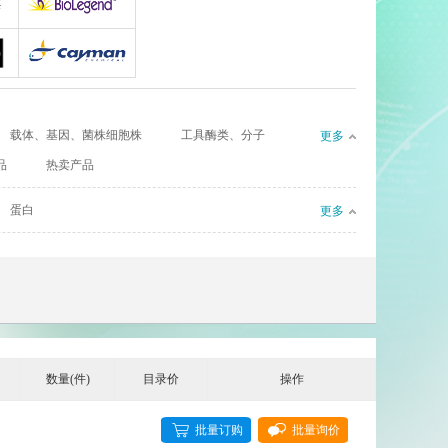
gy
AllerMAbs
Biolegend
Cayman
载体、基因、菌株细胞株
工具酶类、分子
更多
CIL（Cambridge Isotope Laboratories）
Complement Technology
品
热卖产品
l
eBioscience
蛋白
更多
Enzyme Research Laboratories
Euro Diagnostica
GenWay Biotech
Absea
数量(件)
目录价
操作
AssayPro
批量订购
批量询价
Bioworld