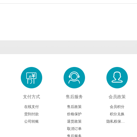
Cambridge Bio
CDN isotopes
Cell applications
Crystal Chem
Crystalgen
Cygnus
DB Biotech
ECM Biosciences
eENZYME
Enzymatics
Epigentek
Excellgen
Exocell
FabGennix
FD NeuroTech
Gene Bridges
GeneCopoeia
Gropep
Hitobiotec
Immunoway
Inspiralis
Jackson Immuno
Jena bioscience
支付方式
售后服务
会员政策
Lucigen
Lumigen
Lumiprobe
Maxim Biomedica
在线支付
售后政策
会员积分
货到付款
价格保护
积分兑换
Megazyme
Mercodia
MGT marker gene
Midland Scientifi
公司转账
退货政策
隐私权保护声明
取消订单
Molecular Innovations
Moltox
MP Biomedicals
NanoTools
售后服务