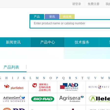
请登录
|
免费注册
我
产品
资讯
供应商
新闻资讯
产品中心
技术服务
产品列表
G
H
I
J
K
L
M
N
O
P
Q
R
S
T
U
V
W
Pluriselect Life Science
台湾Dr. Hans Life Science products
AbD Serotec
Active Motif