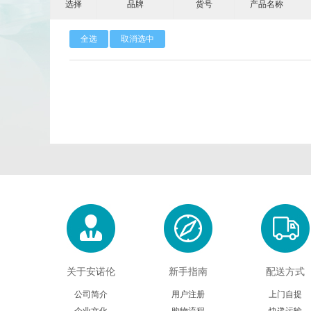
选择
品牌
货号
产品名称
Calbioreagents
Cambio
全选
取消选中
Cellendes
CellGenix
Eastcoastbio
Echelon
Evrogen
Exbio
Frontier Scientific
GEMINI
Imgenex
Immunochemistry
Kapabiosystems
LifeSpan
MedChemexpress
MedixBiochemica
关于安诺伦
新手指南
配送方式
公司简介
用户注册
上门自提
Mirus
Molecular Devices