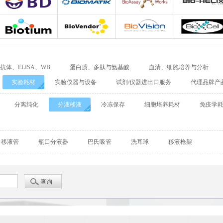
Adipogen
Bio-Rad
Agrisera
Allele biotechnolo
BD Biosciences
Biomatik
Bioassay Works
Bio-Helix
Biotium
Biovendor
BioVision
BioXcell
抗体、ELISA、WB
蛋白质、多肽与氨基酸
血清、细胞培养与分析
Cellular Dynamics International
Chondrex
CHRONO-LOG
实验耗材
实验仪器与设备
试剂/仪器进出口服务
代理品牌产
Detroit
DiaPharma
Diarect
DRG Internationa
分离纯化
分液移液
冷冻保存
细胞培养耗材
免疫学
Enzo Life Sciences
ENZO Axxora
Enzo Biochem
移液管
瓶口分液器
巴氏吸管
洗耳球
移液枪架
Fitzgerald
GATTAquant
GeneTex
GenTarget
GERBU
Abgent
Leading Biology
Abbkine
Affinity Biosciences
Alomone
Amsbio
AnaSpec
BioAssay Systems
Biochain
Bionano Genomics
Biosensis