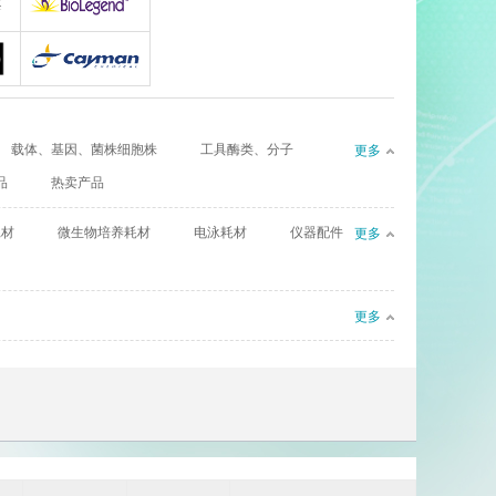
gy
AllerMAbs
Biolegend
Cayman
载体、基因、菌株细胞株
工具酶类、分子
更多
CIL（Cambridge Isotope Laboratories）
Complement Technology
品
热卖产品
l
eBioscience
耗材
微生物培养耗材
电泳耗材
仪器配件
更多
Enzyme Research Laboratories
Euro Diagnostica
更多
GenWay Biotech
Absea
AssayPro
Bioworld