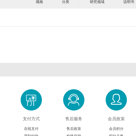
规格
分类
研究领域
说明书
Cambridge Bio
CDN isotopes
Cell applications
Crystal Chem
Crystalgen
Cygnus
DB Biotech
ECM Biosciences
eENZYME
Enzymatics
Epigentek
Excellgen
Exocell
FabGennix
FD NeuroTech
Gene Bridges
GeneCopoeia
Gropep
Hitobiotec
Immunoway
Inspiralis
Jackson Immuno
Jena bioscience
Lucigen
Lumigen
Lumiprobe
Maxim Biomedica
Megazyme
Mercodia
MGT marker gene
Midland Scientifi
支付方式
售后服务
会员政策
在线支付
售后政策
会员积分
Molecular Innovations
Moltox
MP Biomedicals
NanoTools