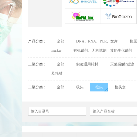
Abbexa
Abcam
INNOVEL英诺维尔
ABP Biosciences
BioPal
BioporTo
产品分类：
全部
DNA、RNA、PCR、文库
抗原
Cell Biolabs
CELLSCRIPT
marker
有机试剂、无机试剂、其他生化试剂
Cell Signaling Technology（CST）
Demeditec
二级分类：
全部
实验通用耗材
灭菌/除菌/过滤
及耗材
Elastin Products Company
Ebba Biotech
二级分类：
全部
吸头
枪头
枪头盒
Everest Biotech
Exalpha
Mabtech
Biogems
ACROBiosystems
Advansta
ApexBio
Bethyl