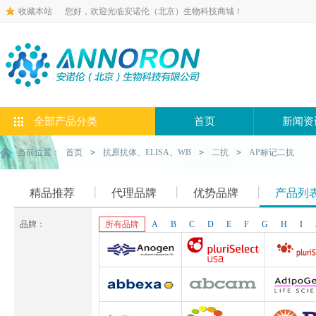
收藏本站
您好，欢迎光临安诺伦（北京）生物科技商城！
全部产品分类
首页
新闻资
当前位置：
首页
>
抗原抗体、ELISA、WB
>
二抗
>
AP标记二抗
精品推荐
代理品牌
优势品牌
产品列
品牌：
所有品牌
A
B
C
D
E
F
G
H
I
Anogen-Yes
Pluriselect-usa
Pluriselect Lif