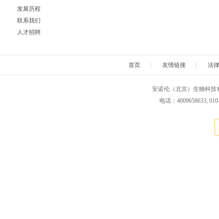
发展历程
Neuromics
Neweast
New england 
联系我们
人才招聘
Novabiochem
Novagen
Novocas
首页
|
友情链接
|
法
ORF Genetics
OriGene
Osense
安诺伦（北京）生物科技有限公司 版权所
Pacific Biosciences
PanaTecs
PanPat
电话：4009658633, 010
Phyto Technology
Pierce
Plasmid Fa
Progen
Promega
PromoCe
Proteintech
ProteoChem
Proteu
RANDOX
RayBiotech
Rend
Selleck
SeraCare
Seramu