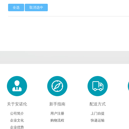
全选
取消选中
Calbioreagents
Cambio
Cambridge
Cellendes
CellGenix
Crystal 
Eastcoastbio
Echelon
ECM Biosci
Evrogen
Exbio
Excellg
Frontier Scientific
GEMINI
Gene Bri
Imgenex
Immunochemistry
Immuno
Kapabiosystems
LifeSpan
Lucige
关于安诺伦
新手指南
配送方式
MedChemexpress
MedixBiochemica
Megazy
公司简介
用户注册
上门自提
企业文化
购物流程
快递运输
Mirus
Molecular Devices
Molecular Inn
企业优势