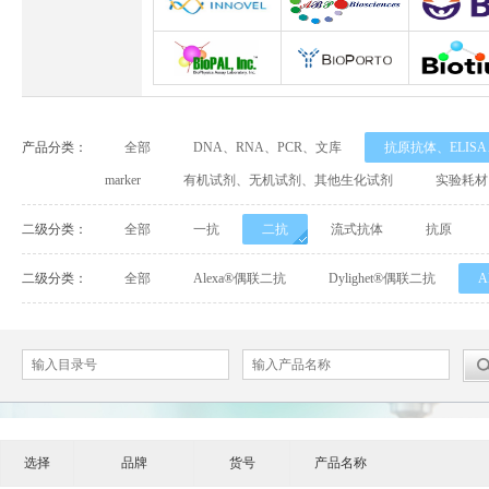
Abbexa
Abcam
Adipog
INNOVEL英诺维尔
ABP Biosciences
BD Biosci
BioPal
BioporTo
Biotiu
产品分类：
全部
DNA、RNA、PCR、文库
抗原抗体、ELIS
Cell Biolabs
CELLSCRIPT
marker
有机试剂、无机试剂、其他生化试剂
实验耗材
Cell Signaling Technology（CST）
Demeditec
Detroi
二级分类：
全部
一抗
二抗
流式抗体
抗原
Elastin Products Company
Ebba Biotech
Enzo Life Sc
二级分类：
全部
Alexa®偶联二抗
Dylighet®偶联二抗
Everest Biotech
Exalpha
Fitzgera
Mabtech
Biogems
GERB
ACROBiosystems
Advansta
Affinity Bios
选择
品牌
货号
产品名称
ApexBio
Bethyl
BioAssay S