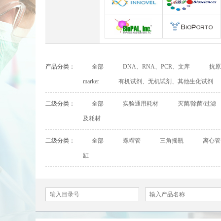
Abbexa
Abcam
INNOVEL英诺维尔
ABP Biosciences
BioPal
BioporTo
产品分类：
全部
DNA、RNA、PCR、文库
抗原
Cell Biolabs
CELLSCRIPT
marker
有机试剂、无机试剂、其他生化试剂
Cell Signaling Technology（CST）
Demeditec
二级分类：
全部
实验通用耗材
灭菌/除菌/过滤
及耗材
Elastin Products Company
Ebba Biotech
二级分类：
全部
螺帽管
三角摇瓶
离心管
Everest Biotech
Exalpha
缸
Mabtech
Biogems
ACROBiosystems
Advansta
ApexBio
Bethyl