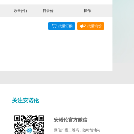
数量(件)
目录价
操作
Cell Signaling Technology
Cellagen
批量订购
批量询价
DIACLONE
EPITOMICS
Fluorogenics
Illumina
Kamiya biomedical
关注安诺伦
l
Mdbioproducts
c
Miltenyi Biotec
安诺伦官方微信
微信扫描二维码，随时随地与
Nanocs