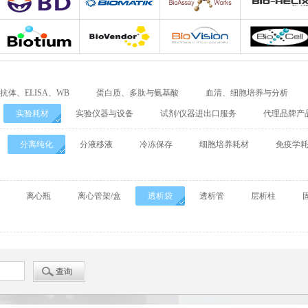
Adipogen
Bio-Rad
Agrisera
Allele biotechnolo
BD Biosciences
Biomatik
Bioassay Works
Bio-Helix
Biotium
Biovendor
BioVision
BioXcell
抗体、ELISA、WB
蛋白质、多肽与氨基酸
血清、细胞培养与分析
Cellular Dynamics International
Chondrex
CHRONO-LOG
实验耗材
实验仪器与设备
试剂/仪器进出口服务
代理品牌产
Detroit
DiaPharma
Diarect
DRG Internationa
分离纯化
分液移液
冷冻保存
细胞培养耗材
免疫学
Enzo Life Sciences
ENZO Axxora
Enzo Biochem
离心瓶
离心管架/盒
透析袋
透析管
层析柱
Fitzgerald
GATTAquant
GeneTex
GenTarget
GERBU
Abgent
Leading Biology
Abbkine
Affinity Biosciences
Alomone
Amsbio
AnaSpec
BioAssay Systems
Biochain
Bionano Genomics
Biosensis