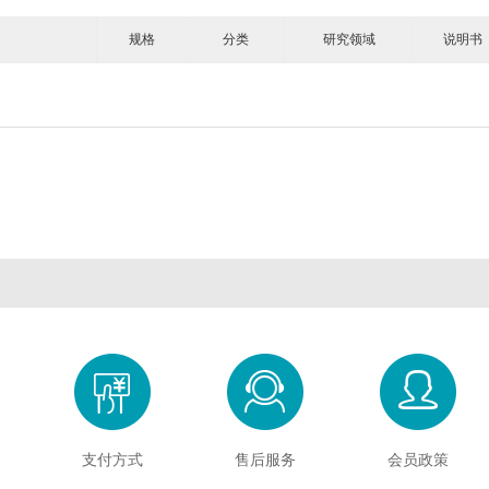
规格
分类
研究领域
说明书
Cambridge Bio
CDN isotopes
Cell applications
Crystal Chem
Crystalgen
Cygnus
DB Biotech
ECM Biosciences
eENZYME
Enzymatics
Epigentek
Excellgen
Exocell
FabGennix
FD NeuroTech
Gene Bridges
GeneCopoeia
Gropep
Hitobiotec
Immunoway
Inspiralis
Jackson Immuno
Jena bioscience
Lucigen
Lumigen
Lumiprobe
Maxim Biomedica
Megazyme
Mercodia
MGT marker gene
Midland Scientifi
支付方式
售后服务
会员政策
Molecular Innovations
Moltox
MP Biomedicals
NanoTools