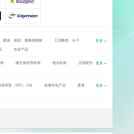
gy
AllerMAbs
Biolegend
Cayman
载体、基因、菌株细胞株
工具酶类、分子
更多
CIL（Cambridge Isotope Laboratories）
Complement Technology
品
热卖产品
l
eBioscience
耗材
微生物培养耗材
电泳耗材
仪器配件
更多
Enzyme Research Laboratories
Euro Diagnostica
固相萃取（SPE）小柱
病毒纯化产品
废液
更多
GenWay Biotech
Absea
AssayPro
Bioworld