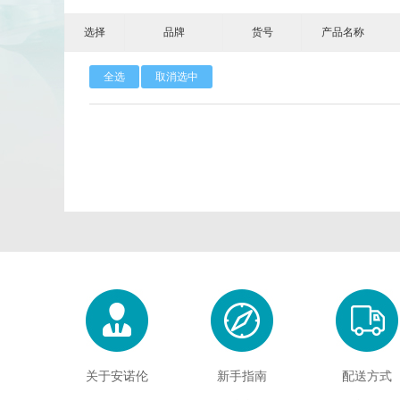
选择
品牌
货号
产品名称
Calbioreagents
Cambio
全选
取消选中
Cellendes
CellGenix
Eastcoastbio
Echelon
Evrogen
Exbio
Frontier Scientific
GEMINI
Imgenex
Immunochemistry
Kapabiosystems
LifeSpan
MedChemexpress
MedixBiochemica
关于安诺伦
新手指南
配送方式
Mirus
Molecular Devices