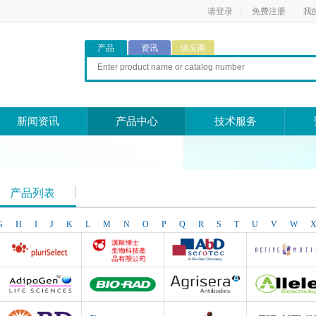
请登录
|
免费注册
我
产品
资讯
供应商
新闻资讯
产品中心
技术服务
产品列表
G
H
I
J
K
L
M
N
O
P
Q
R
S
T
U
V
W
Pluriselect Life Science
台湾Dr. Hans Life Science products
AbD Serotec
Active Motif