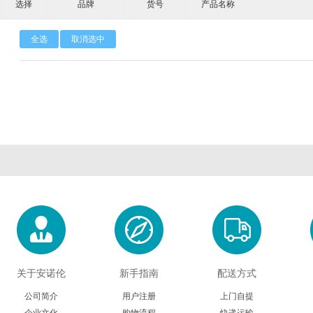
选择
品牌
货号
产品名称
Calbioreagents
Cambio
Cambridge
全选
取消选中
Cellendes
CellGenix
Crystal 
Eastcoastbio
Echelon
ECM Biosci
Evrogen
Exbio
Excellg
Frontier Scientific
GEMINI
Gene Bri
Imgenex
Immunochemistry
Immuno
Kapabiosystems
LifeSpan
Lucige
MedChemexpress
MedixBiochemica
Megazy
关于安诺伦
新手指南
配送方式
公司简介
用户注册
上门自提
Mirus
Molecular Devices
Molecular Inn