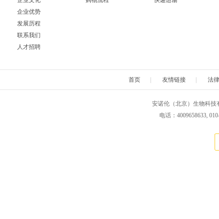
企业文化
购物流程
快递运输
企业优势
Neuromics
Neweast
New england 
发展历程
联系我们
Novabiochem
Novagen
Novocas
人才招聘
ORF Genetics
OriGene
Osense
首页
|
友情链接
|
法
Pacific Biosciences
PanaTecs
PanPat
安诺伦（北京）生物科技有限公司 版权所
Phyto Technology
Pierce
Plasmid Fa
电话：4009658633, 010
Progen
Promega
PromoCe
Proteintech
ProteoChem
Proteu
RANDOX
RayBiotech
Rend
Selleck
SeraCare
Seramu