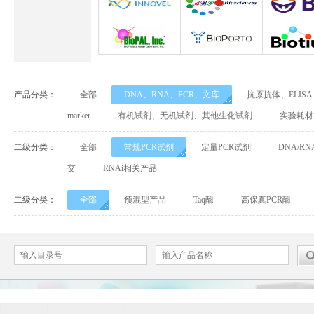
Abbexa
Abcam
Adipog
INNOVEL英诺维尔
ABP Biosciences
BD Biosci
BioPal
BioporTo
Biotiu
产品分类：
全部
DNA、RNA、PCR、文库
抗原抗体、ELIS
Cell Biolabs
CELLSCRIPT
marker
有机试剂、无机试剂、其他生化试剂
实验耗材
Cell Signaling Technology（CST）
Demeditec
Detroi
二级分类：
全部
常规PCR试剂
定量PCR试剂
DNA/R
交
RNAi相关产品
Elastin Products Company
Ebba Biotech
Enzo Life Sc
二级分类：
全部
预混型产品
Taq酶
高保真PCR酶
Everest Biotech
Exalpha
Fitzgera
Mabtech
Biogems
GERB
ACROBiosystems
Advansta
Affinity Bios
ApexBio
Bethyl
BioAssay S