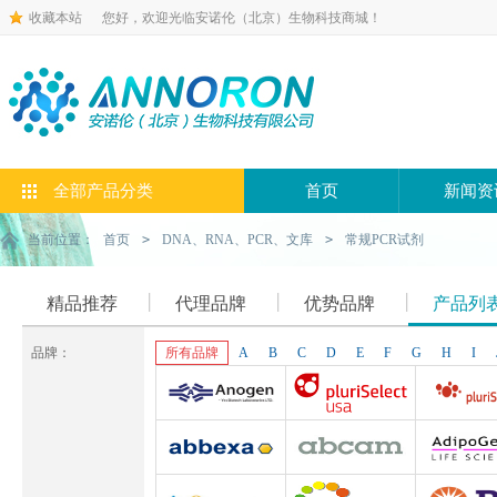
收藏本站
您好，欢迎光临安诺伦（北京）生物科技商城！
全部产品分类
首页
新闻资
当前位置：
首页
>
DNA、RNA、PCR、文库
>
常规PCR试剂
精品推荐
代理品牌
优势品牌
产品列
品牌：
所有品牌
A
B
C
D
E
F
G
H
I
Anogen-Yes
Pluriselect-usa
Pluriselect Lif