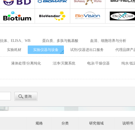
Adipogen
Bio-Rad
Agrisera
Allele biotechnolo
BD Biosciences
Biomatik
Bioassay Works
Bio-Helix
Biotium
Biovendor
BioVision
BioXcell
抗体、ELISA、WB
蛋白质、多肽与氨基酸
血清、细胞培养与分析
Cellular Dynamics International
Chondrex
CHRONO-LOG
实验耗材
实验仪器与设备
试剂/仪器进出口服务
代理品牌产
Detroit
DiaPharma
Diarect
DRG Internationa
液体处理/分离纯化
洁净/灭菌系统
电泳/干燥仪器
纯水/低
Enzo Life Sciences
ENZO Axxora
Enzo Biochem
Fitzgerald
GATTAquant
GeneTex
GenTarget
GERBU
Abgent
Leading Biology
Abbkine
Affinity Biosciences
Alomone
Amsbio
AnaSpec
规格
分类
研究领域
说明书
BioAssay Systems
Biochain
Bionano Genomics
Biosensis