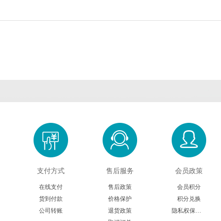
Cambridge Bio
CDN isotopes
Cell applications
Crystal Chem
Crystalgen
Cygnus
DB Biotech
ECM Biosciences
eENZYME
Enzymatics
Epigentek
Excellgen
Exocell
FabGennix
FD NeuroTech
Gene Bridges
GeneCopoeia
Gropep
Hitobiotec
Immunoway
Inspiralis
Jackson Immuno
Jena bioscience
Lucigen
Lumigen
Lumiprobe
Maxim Biomedica
支付方式
售后服务
会员政策
在线支付
售后政策
会员积分
Megazyme
Mercodia
MGT marker gene
Midland Scientifi
货到付款
价格保护
积分兑换
公司转账
退货政策
隐私权保护声明
Molecular Innovations
Moltox
MP Biomedicals
NanoTools