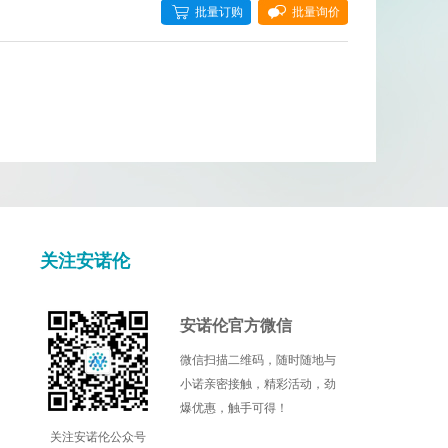
批量订购
批量询价
Cell Signaling Technology
Cellagen
DIACLONE
EPITOMICS
Fluorogenics
Illumina
关注安诺伦
Kamiya biomedical
安诺伦官方微信
l
Mdbioproducts
微信扫描二维码，随时随地与
小诺亲密接触，精彩活动，劲
c
Miltenyi Biotec
爆优惠，触手可得！
Nanocs
关注安诺伦公众号