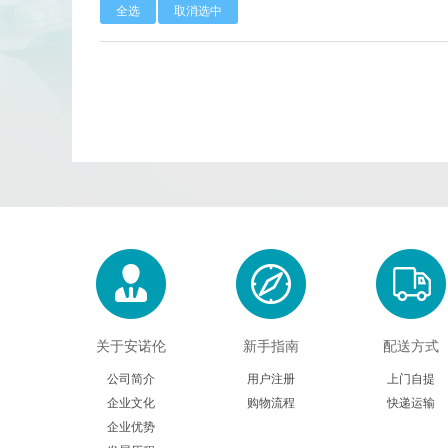
全选
取消选中
Calbioreagents
Cambio
Cellendes
CellGenix
Eastcoastbio
Echelon
Evrogen
Exbio
Frontier Scientific
GEMINI
Imgenex
Immunochemistry
Kapabiosystems
LifeSpan
关于安诺伦
新手指南
配送方式
公司简介
用户注册
上门自提
MedChemexpress
MedixBiochemica
企业文化
购物流程
快递运输
企业优势
Mirus
Molecular Devices