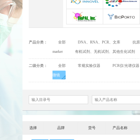
Abbexa
Abcam
INNOVEL英诺维尔
ABP Biosciences
BioPal
BioporTo
产品分类：
全部
DNA、RNA、PCR、文库
抗原
Cell Biolabs
CELLSCRIPT
marker
有机试剂、无机试剂、其他生化试剂
Cell Signaling Technology（CST）
Demeditec
二级分类：
全部
常规实验仪器
PCR仪/光谱仪器
微镜
Elastin Products Company
Ebba Biotech
Everest Biotech
Exalpha
Mabtech
Biogems
ACROBiosystems
Advansta
选择
品牌
货号
产品名称
ApexBio
Bethyl