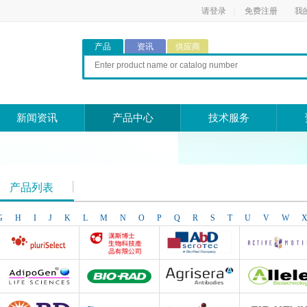
请登录
|
免费注册
我
产品
资讯
供应商
新闻资讯
产品中心
技术服务
产品列表
G
H
I
J
K
L
M
N
O
P
Q
R
S
T
U
V
W
Pluriselect Life Science
台湾Dr. Hans Life Science products
AbD Serotec
Active Motif