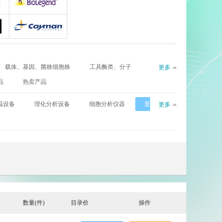
gy
AllerMAbs
Biolegend
Cayman
载体、基因、菌株细胞株
工具酶类、分子
更多
CIL（Cambridge Isotope Laboratories）
Complement Technology
品
热卖产品
l
eBioscience
温设备
理化分析设备
细胞分析仪器
显
更多
Enzyme Research Laboratories
Euro Diagnostica
GenWay Biotech
Absea
AssayPro
数量(件)
目录价
操作
Bioworld