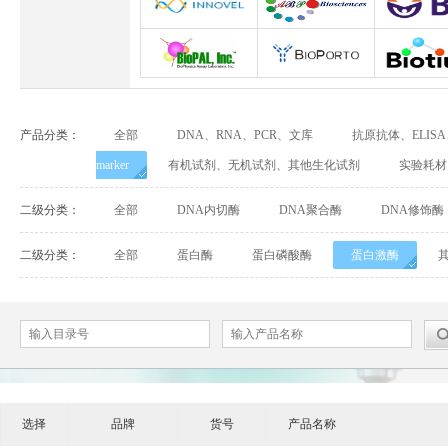
Abbexa
Abcam
Adipog
INNOVEL英诺维尔
ABP Biosciences
BD Biosci
BioPal
BioporTo
Biotiu
产品分类：
全部
DNA、RNA、PCR、文库
抗原抗体、ELIS
Cell Biolabs
CELLSCRIPT
marker
有机试剂、无机试剂、其他生化试剂
实验耗材
Cell Signaling Technology（CST）
Demeditec
Detroi
二级分类：
全部
DNA内切酶
DNA聚合酶
DNA修饰酶
Elastin Products Company
Ebba Biotech
Enzo Life Sc
二级分类：
全部
蛋白酶
蛋白磷酸酶
蛋白激酶
Everest Biotech
Exalpha
Fitzgera
Mabtech
Biogems
GERB
ACROBiosystems
Advansta
Affinity Bios
选择
品牌
货号
产品名称
ApexBio
Bethyl
BioAssay S