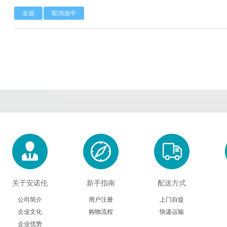
全选
取消选中
Calbioreagents
Cambio
Cambridge
Cellendes
CellGenix
Crystal 
Eastcoastbio
Echelon
ECM Biosci
Evrogen
Exbio
Excellg
Frontier Scientific
GEMINI
Gene Bri
Imgenex
Immunochemistry
Immuno
Kapabiosystems
LifeSpan
Lucige
关于安诺伦
新手指南
配送方式
MedChemexpress
MedixBiochemica
Megazy
公司简介
用户注册
上门自提
企业文化
购物流程
快递运输
Mirus
Molecular Devices
Molecular Inn
企业优势