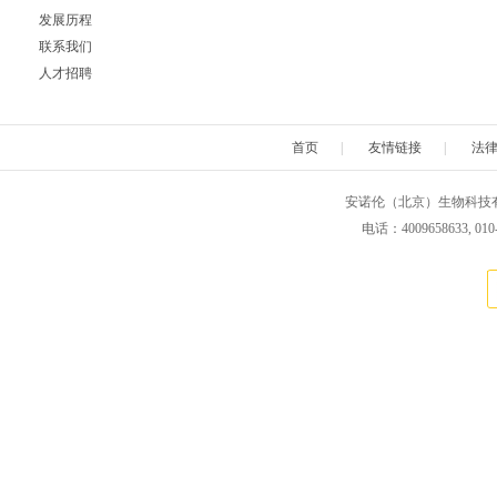
发展历程
Neuromics
Neweast
New england 
联系我们
人才招聘
Novabiochem
Novagen
Novocas
首页
|
友情链接
|
法
ORF Genetics
OriGene
Osense
安诺伦（北京）生物科技有限公司 版权所
Pacific Biosciences
PanaTecs
PanPat
电话：4009658633, 010
Phyto Technology
Pierce
Plasmid Fa
Progen
Promega
PromoCe
Proteintech
ProteoChem
Proteu
RANDOX
RayBiotech
Rend
Selleck
SeraCare
Seramu