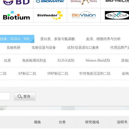
Adipogen
Bio-Rad
Agrisera
Allele biotechnolo
BD Biosciences
Biomatik
Bioassay Works
Bio-Helix
Biotium
Biovendor
BioVision
BioXcell
抗体、ELISA、WB
蛋白质、多肽与氨基酸
血清、细胞培养与分析
Cellular Dynamics International
Chondrex
CHRONO-LOG
实验耗材
实验仪器与设备
试剂/仪器进出口服务
代理品牌产
Detroit
DiaPharma
Diarect
DRG Internationa
抗原
免疫检测试剂盒
ELISA试剂
Western Blot试剂
其他
Enzo Life Sciences
ENZO Axxora
Enzo Biochem
偶联二抗
AP标记二抗
HRP标记二抗
针对免疫沉淀的二抗
金纳
Fitzgerald
GATTAquant
GeneTex
GenTarget
GERBU
Abgent
Leading Biology
Abbkine
Affinity Biosciences
Alomone
Amsbio
AnaSpec
规格
分类
研究领域
说明书
BioAssay Systems
Biochain
Bionano Genomics
Biosensis