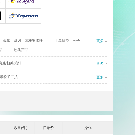
gy
AllerMAbs
Biolegend
Cayman
载体、基因、菌株细胞株
工具酶类、分子
更多
CIL（Cambridge Isotope Laboratories）
Complement Technology
品
热卖产品
l
eBioscience
免疫相关试剂
更多
Enzyme Research Laboratories
Euro Diagnostica
米粒子二抗
更多
GenWay Biotech
Absea
AssayPro
数量(件)
目录价
操作
Bioworld