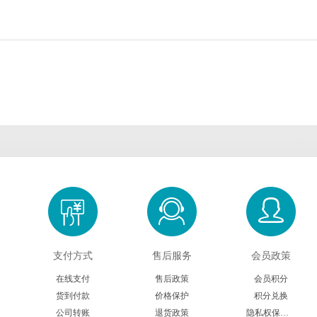
Cambridge Bio
CDN isotopes
Cell applications
Crystal Chem
Crystalgen
Cygnus
DB Biotech
ECM Biosciences
eENZYME
Enzymatics
Epigentek
Excellgen
Exocell
FabGennix
FD NeuroTech
Gene Bridges
GeneCopoeia
Gropep
Hitobiotec
Immunoway
Inspiralis
Jackson Immuno
Jena bioscience
Lucigen
Lumigen
Lumiprobe
Maxim Biomedica
支付方式
售后服务
会员政策
Megazyme
Mercodia
MGT marker gene
Midland Scientifi
在线支付
售后政策
会员积分
货到付款
价格保护
积分兑换
Molecular Innovations
Moltox
MP Biomedicals
NanoTools
公司转账
退货政策
隐私权保护声明