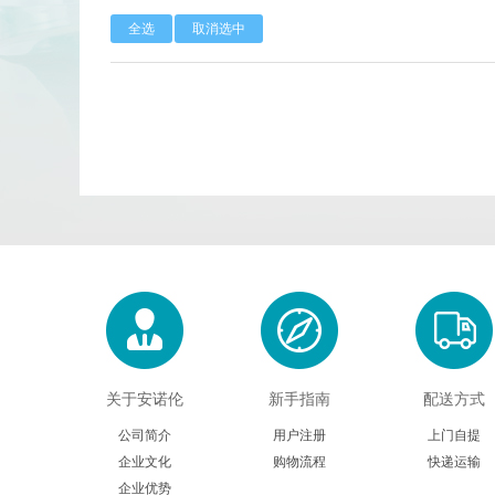
全选
取消选中
Calbioreagents
Cambio
Cellendes
CellGenix
Eastcoastbio
Echelon
Evrogen
Exbio
Frontier Scientific
GEMINI
Imgenex
Immunochemistry
Kapabiosystems
LifeSpan
关于安诺伦
新手指南
配送方式
MedChemexpress
MedixBiochemica
公司简介
用户注册
上门自提
企业文化
购物流程
快递运输
Mirus
Molecular Devices
企业优势