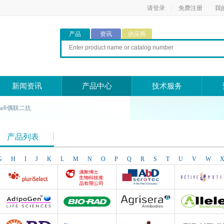
请登录
|
免费注册
我
产品
资讯
供应商
新闻资讯
产品中心
技术服务
exa®偶联二抗
产品列表
G
H
I
J
K
L
M
N
O
P
Q
R
S
T
U
V
W
Pluriselect Life Science
台湾Dr. Hans Life Science products
AbD Serotec
Active Motif