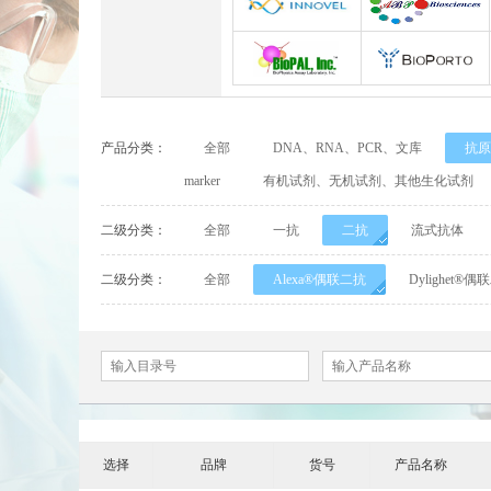
Abbexa
Abcam
INNOVEL英诺维尔
ABP Biosciences
BioPal
BioporTo
产品分类：
全部
DNA、RNA、PCR、文库
抗原
Cell Biolabs
CELLSCRIPT
marker
有机试剂、无机试剂、其他生化试剂
Cell Signaling Technology（CST）
Demeditec
二级分类：
全部
一抗
二抗
流式抗体
Elastin Products Company
Ebba Biotech
二级分类：
全部
Alexa®偶联二抗
Dylighet®
Everest Biotech
Exalpha
Mabtech
Biogems
ACROBiosystems
Advansta
选择
品牌
货号
产品名称
ApexBio
Bethyl