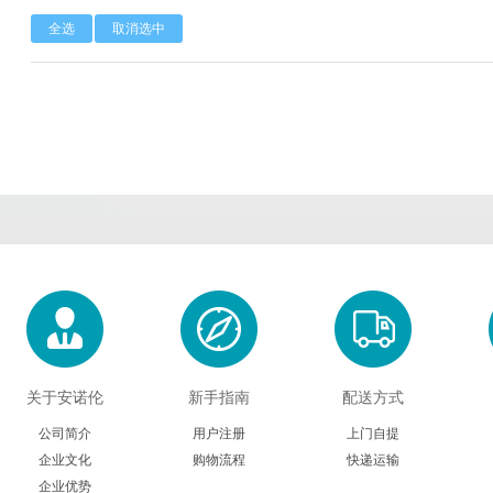
全选
取消选中
Calbioreagents
Cambio
Cambridge
Cellendes
CellGenix
Crystal 
Eastcoastbio
Echelon
ECM Biosci
Evrogen
Exbio
Excellg
Frontier Scientific
GEMINI
Gene Bri
Imgenex
Immunochemistry
Immuno
Kapabiosystems
LifeSpan
Lucige
关于安诺伦
新手指南
配送方式
MedChemexpress
MedixBiochemica
Megazy
公司简介
用户注册
上门自提
企业文化
购物流程
快递运输
Mirus
Molecular Devices
Molecular Inn
企业优势