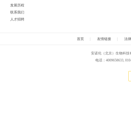
发展历程
Neuromics
Neweast
New england 
联系我们
人才招聘
Novabiochem
Novagen
Novocas
首页
|
友情链接
|
法
ORF Genetics
OriGene
Osense
安诺伦（北京）生物科技有限公司 版权所
Pacific Biosciences
PanaTecs
PanPat
电话：4009658633, 010
Phyto Technology
Pierce
Plasmid Fa
Progen
Promega
PromoCe
Proteintech
ProteoChem
Proteu
RANDOX
RayBiotech
Rend
Selleck
SeraCare
Seramu