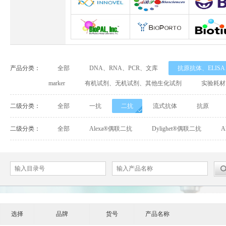
Abbexa
Abcam
Adipog
INNOVEL英诺维尔
ABP Biosciences
BD Biosci
BioPal
BioporTo
Biotiu
产品分类：
全部
DNA、RNA、PCR、文库
抗原抗体、ELIS
Cell Biolabs
CELLSCRIPT
marker
有机试剂、无机试剂、其他生化试剂
实验耗材
Cell Signaling Technology（CST）
Demeditec
Detroi
二级分类：
全部
一抗
二抗
流式抗体
抗原
Elastin Products Company
Ebba Biotech
Enzo Life Sc
二级分类：
全部
Alexa®偶联二抗
Dylighet®偶联二抗
Everest Biotech
Exalpha
Fitzgera
Mabtech
Biogems
GERB
ACROBiosystems
Advansta
Affinity Bios
选择
品牌
货号
产品名称
ApexBio
Bethyl
BioAssay S