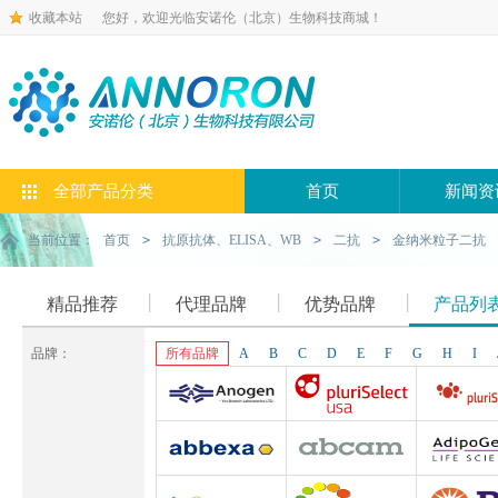
收藏本站
您好，欢迎光临安诺伦（北京）生物科技商城！
全部产品分类
首页
新闻资
当前位置：
首页
>
抗原抗体、ELISA、WB
>
二抗
>
金纳米粒子二抗
精品推荐
代理品牌
优势品牌
产品列
品牌：
所有品牌
A
B
C
D
E
F
G
H
I
Anogen-Yes
Pluriselect-usa
Pluriselect Lif