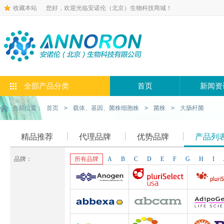
收藏本站
您好，欢迎光临安诺伦（北京）生物科技商城！
全部产品分类
首页
新闻资
当前位置：
首页
>
载体、基因、菌株细胞株
>
菌株
>
大肠杆菌
精品推荐
代理品牌
优势品牌
产品列
品牌：
所有品牌
A
B
C
D
E
F
G
H
I
Anogen-Yes
Pluriselect-usa
Pluriselect Lif