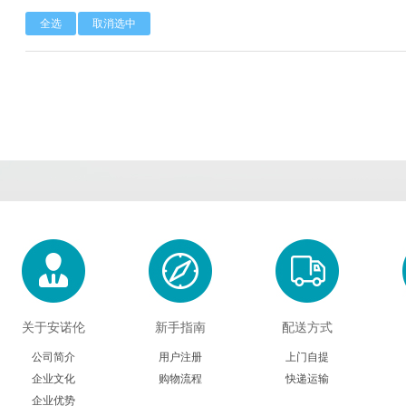
全选
取消选中
Calbioreagents
Cambio
Cambridge
Cellendes
CellGenix
Crystal 
Eastcoastbio
Echelon
ECM Biosci
Evrogen
Exbio
Excellg
Frontier Scientific
GEMINI
Gene Bri
Imgenex
Immunochemistry
Immuno
Kapabiosystems
LifeSpan
Lucige
关于安诺伦
新手指南
配送方式
MedChemexpress
MedixBiochemica
Megazy
公司简介
用户注册
上门自提
企业文化
购物流程
快递运输
Mirus
Molecular Devices
Molecular Inn
企业优势