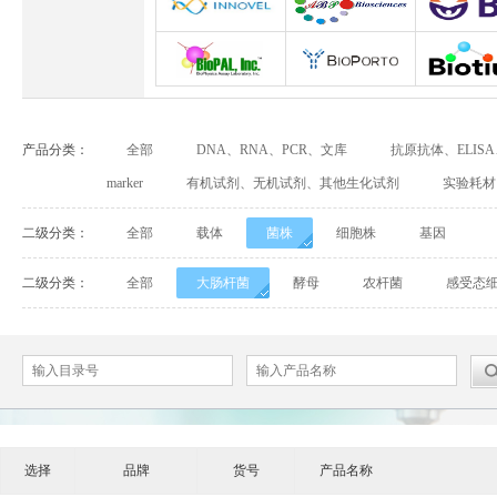
Abbexa
Abcam
Adipog
INNOVEL英诺维尔
ABP Biosciences
BD Biosci
BioPal
BioporTo
Biotiu
产品分类：
全部
DNA、RNA、PCR、文库
抗原抗体、ELIS
Cell Biolabs
CELLSCRIPT
marker
有机试剂、无机试剂、其他生化试剂
实验耗材
Cell Signaling Technology（CST）
Demeditec
Detroi
二级分类：
全部
载体
菌株
细胞株
基因
Elastin Products Company
Ebba Biotech
Enzo Life Sc
二级分类：
全部
大肠杆菌
酵母
农杆菌
感受态
Everest Biotech
Exalpha
Fitzgera
Mabtech
Biogems
GERB
ACROBiosystems
Advansta
Affinity Bios
选择
品牌
货号
产品名称
ApexBio
Bethyl
BioAssay S