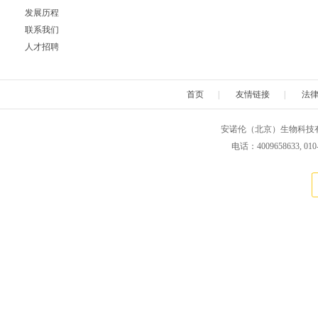
发展历程
Neuromics
Neweast
New england 
联系我们
人才招聘
Novabiochem
Novagen
Novocas
首页
|
友情链接
|
法
ORF Genetics
OriGene
Osense
安诺伦（北京）生物科技有限公司 版权所
Pacific Biosciences
PanaTecs
PanPat
电话：4009658633, 010
Phyto Technology
Pierce
Plasmid Fa
Progen
Promega
PromoCe
Proteintech
ProteoChem
Proteu
RANDOX
RayBiotech
Rend
Selleck
SeraCare
Seramu