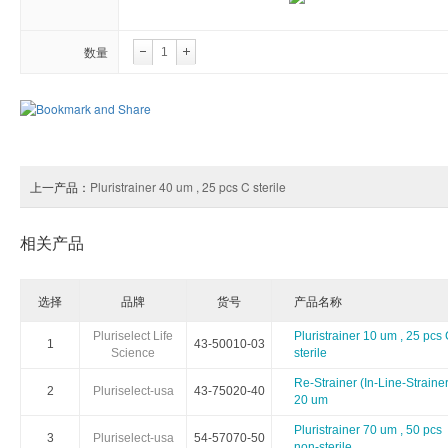
Arthus Biosystems
Agrenvec
数量
AAT Bioquest
American Research Products
ARBOR AS
Advanced BioMatrix
Athens Research
Anatrac
Astartebio
Allele Biotech
Avanta
上一产品：
Pluristrainer 40 um , 25 pcs C sterile
Biosearch
Biorelevant
BBI Soluti
相关产品
Biomedica
Bertin Pharma
Bioheli
选择
品牌
货号
产品名称
Cellgs
CellnTec
Cedarla
Pluriselect Life
Pluristrainer 10 um , 25 pcs
1
43-50010-03
Science
sterile
Chimerx
ClickChemistryTools(CCT)
Cospher
Re-Strainer (In-Line-Strainer
2
Pluriselect-usa
43-75020-40
20 um
DiaMetra
Diagenode
Dianov
Pluristrainer 70 um , 50 pcs
3
Pluriselect-usa
54-57070-50
non-sterile