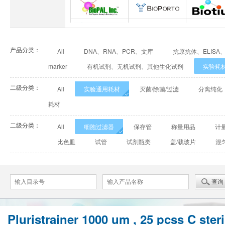
INNOVEL英诺维尔
ABP Biosciences
BD Bioscie
BioPal
BioporTo
Biotiu
产品分类：
All
DNA、RNA、PCR、文库
抗原抗体、ELISA
Cell Biolabs
CELLSCRIPT
marker
有机试剂、无机试剂、其他生化试剂
实验耗
Cell Signaling Technology（CST）
Demeditec
Detroit
二级分类：
All
实验通用耗材
灭菌/除菌/过滤
分离纯化
Elastin Products Company
Ebba Biotech
Enzo Life Sc
耗材
二级分类：
Everest Biotech
Exalpha
Fitzgera
All
细胞过滤器
保存管
称量用品
计
比色皿
试管
试剂瓶类
盖/载玻片
混
Mabtech
Biogems
GERB
ACROBiosystems
Advansta
Affinity Bios
ApexBio
Bethyl
BioAssay Sy
Pluristrainer 1000 um , 25 pcss C steri
Calbioreagents
Cambio
Cambridge