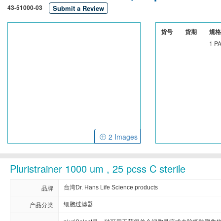
43-51000-03
Submit a Review
Cellendes
CellGenix
Crystal C
货号
货期
规格
Eastcoastbio
Echelon
ECM Biosci
1 PA
Evrogen
Exbio
Excellg
Frontier Scientific
GEMINI
Gene Brid
Imgenex
Immunochemistry
Immunow
Kapabiosystems
LifeSpan
Lucige
2 Images
MedChemexpress
MedixBiochemica
Megazy
Pluristrainer 1000 um , 25 pcss C sterile
Mirus
Molecular Devices
品牌
台湾Dr. Hans Life Science products
Neuromics
Neweast
产品分类
细胞过滤器