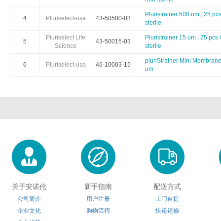
Electron Microscopy Sciences
Eton Bioscience
Gbioscien
Pluristrainer 500 um , 25 pc
4
Pluriselect-usa
43-50500-03
sterile
Hampton research
HumanZyme
HansaBio
Pluriselect Life
Pluristrainer 15 um , 25 pcs
5
43-50015-03
Science
sterile
Innovative Research
Iduron
Ivy Fine Che
pluriStrainer Mini Membrane
6
Pluriselect-usa
46-10003-15
um
Kerafast
Klen Taq
Koma BioT
Lucerna
LaysanBio
LI-CO
Medimabs
Milenia
Microsurf
Nanoprobes
Nbsbio
NeoClo
OmmScientific
OceanNanoTech
OakwoodChe
关于安诺伦
新手指南
配送方式
Polyscience
Polymersource
ProChim
公司简介
用户注册
上门自提
企业文化
购物流程
快递运输
ReliaTech
Rpeptide
Reachbi