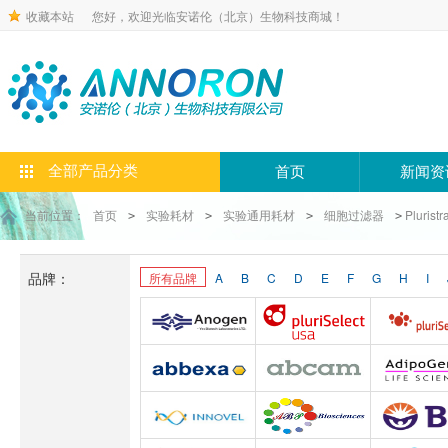
收藏本站
您好，欢迎光临安诺伦（北京）生物科技商城！
全部产品分类
首页
新闻资
当前位置：
首页
实验耗材
实验通用耗材
细胞过滤器
Pluristr
>
>
>
>
品牌：
所有品牌
A
B
C
D
E
F
G
H
I
Anogen-Yes
Pluriselect-usa
Abbexa
Abcam
Adipoge