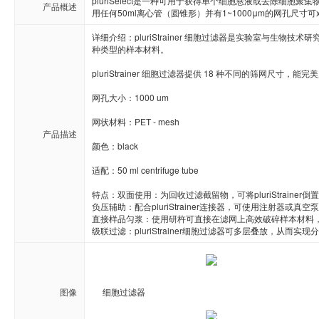
pluriSelect是一种可用于获得单个细胞悬液或去除细
产品概述
Novabiochem
Novagen
Novocast
用任何50ml离心管（圆锥形）并有1~1000μm的网孔尺寸可
详细介绍：pluriStrainer 细胞过滤器是实验室与生
ORF Genetics
OriGene
Osense
种类型的样本材料。

pluriStrainer 细胞过滤器提供 18 种不同的筛网尺寸
Pacific Biosciences
PanaTecs
PanPat
网孔大小：1000 um

Phyto Technology
Pierce
Plasmid Fa
网状材料：PET - mesh

产品描述
Progen
Promega
PromoCe
颜色：black

适配：50 ml centrifuge tube

Proteintech
ProteoChem
Proteu
特点：双面使用：为回收过滤截留物，可将pluriStrainer
负压辅助：配合pluriStrainer连接器，可使用注射器或
RANDOX
RayBiotech
Rendu
直接样品匀浆：使用研杵可直接在滤网上高效破碎样本材料，搭配pl
级联过滤：pluriStrainer细胞过滤器可多层叠放，从而实
Selleck
SeraCare
Seramu
Stemrd
Takara
TopoGe
图像
细胞过滤器
Zeta life
ZYAGEN
Zymo rese