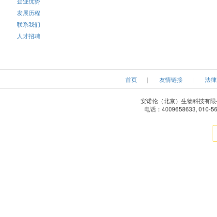
企业优势
发展历程
Tedpella
Tetracore
Teknov
联系我们
人才招聘
Usascientific
VisualProtein
Vericheml
Xona microfluidics
Xcessbio
Zivic Intru
首页
|
友情链接
|
法律
EagleBio
MyBioSource
Zedira
安诺伦（北京）生物科技有限公司 版权所有
palimit
Green Mountain Antibody
电话：4009658633, 010-5
IQ Products
Kalen Biomedical
Kamiy
Merck-Millipore
Meridian
Metasyst
Optocell Technology
Peprotech
ProcartaP
Repligen Corporation
Roche
Sigma-Ald