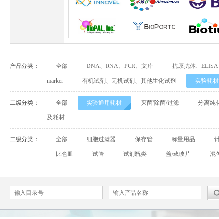
Abbexa
Abcam
Adipog
INNOVEL英诺维尔
ABP Biosciences
BD Biosci
BioPal
BioporTo
Biotiu
产品分类：
全部
DNA、RNA、PCR、文库
抗原抗体、ELIS
Cell Biolabs
CELLSCRIPT
marker
有机试剂、无机试剂、其他生化试剂
实验耗材
Cell Signaling Technology（CST）
Demeditec
Detroi
二级分类：
全部
实验通用耗材
灭菌/除菌/过滤
分离纯
及耗材
Elastin Products Company
Ebba Biotech
Enzo Life Sc
二级分类：
全部
细胞过滤器
保存管
称量用品
Everest Biotech
Exalpha
Fitzgera
比色皿
试管
试剂瓶类
盖/载玻片
混
Mabtech
Biogems
GERB
ACROBiosystems
Advansta
Affinity Bios
ApexBio
Bethyl
BioAssay S