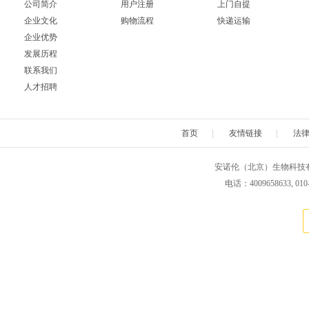
公司简介
用户注册
上门自提
企业文化
购物流程
快递运输
Neuromics
Neweast
New england 
企业优势
发展历程
Novabiochem
Novagen
Novocas
联系我们
人才招聘
ORF Genetics
OriGene
Osense
Pacific Biosciences
PanaTecs
PanPat
首页
|
友情链接
|
法
Phyto Technology
Pierce
Plasmid Fa
安诺伦（北京）生物科技有限公司 版权所
电话：4009658633, 010
Progen
Promega
PromoCe
Proteintech
ProteoChem
Proteu
RANDOX
RayBiotech
Rend
Selleck
SeraCare
Seramu