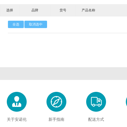
选择
品牌
货号
产品名称
Calbioreagents
Cambio
Cambridge
全选
取消选中
Cellendes
CellGenix
Crystal 
Eastcoastbio
Echelon
ECM Biosci
Evrogen
Exbio
Excellg
Frontier Scientific
GEMINI
Gene Bri
Imgenex
Immunochemistry
Immuno
Kapabiosystems
LifeSpan
Lucige
MedChemexpress
MedixBiochemica
Megazy
关于安诺伦
新手指南
配送方式
Mirus
Molecular Devices
Molecular Inn