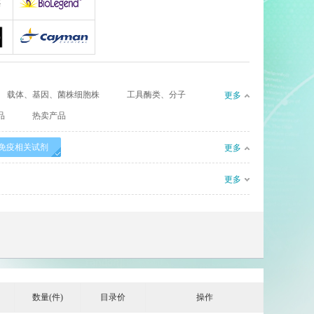
gy
AllerMAbs
Biolegend
Cayman
载体、基因、菌株细胞株
工具酶类、分子
更多
CIL（Cambridge Isotope Laboratories）
Complement Technology
品
热卖产品
l
eBioscience
免疫相关试剂
更多
Enzyme Research Laboratories
Euro Diagnostica
更多
GenWay Biotech
Absea
AssayPro
数量(件)
目录价
操作
Bioworld