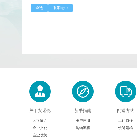
全选
取消选中
Calbioreagents
Cambio
Cellendes
CellGenix
Eastcoastbio
Echelon
Evrogen
Exbio
Frontier Scientific
GEMINI
Imgenex
Immunochemistry
Kapabiosystems
LifeSpan
关于安诺伦
新手指南
配送方式
MedChemexpress
MedixBiochemica
公司简介
用户注册
上门自提
企业文化
购物流程
快递运输
Mirus
Molecular Devices
企业优势