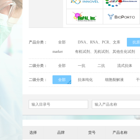
Abbexa
Abcam
INNOVEL英诺维尔
ABP Biosciences
BioPal
BioporTo
产品分类：
全部
DNA、RNA、PCR、文库
抗原
Cell Biolabs
CELLSCRIPT
marker
有机试剂、无机试剂、其他生化试剂
Cell Signaling Technology（CST）
Demeditec
二级分类：
全部
一抗
二抗
流式抗体
Elastin Products Company
Ebba Biotech
二级分类：
全部
抗体纯化
细胞裂解液
干
Everest Biotech
Exalpha
Mabtech
Biogems
ACROBiosystems
Advansta
选择
品牌
货号
产品名称
ApexBio
Bethyl