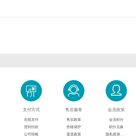
Cambridge Bio
CDN isotopes
Cell applications
Crystal Chem
Crystalgen
Cygnus
DB Biotech
ECM Biosciences
eENZYME
Enzymatics
Epigentek
Excellgen
Exocell
FabGennix
FD NeuroTech
Gene Bridges
GeneCopoeia
Gropep
Hitobiotec
Immunoway
Inspiralis
Jackson Immuno
Jena bioscience
Lucigen
Lumigen
Lumiprobe
Maxim Biomedica
支付方式
售后服务
会员政策
Megazyme
Mercodia
MGT marker gene
Midland Scientifi
在线支付
售后政策
会员积分
货到付款
价格保护
积分兑换
Molecular Innovations
Moltox
MP Biomedicals
NanoTools
公司转账
退货政策
隐私权保护声明