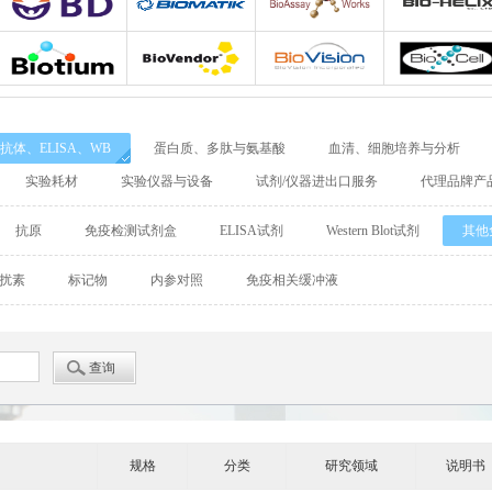
Adipogen
Bio-Rad
Agrisera
Allele biotechnolo
BD Biosciences
Biomatik
Bioassay Works
Bio-Helix
Biotium
Biovendor
BioVision
BioXcell
抗体、ELISA、WB
蛋白质、多肽与氨基酸
血清、细胞培养与分析
Cellular Dynamics International
Chondrex
CHRONO-LOG
实验耗材
实验仪器与设备
试剂/仪器进出口服务
代理品牌产
Detroit
DiaPharma
Diarect
DRG Internationa
抗原
免疫检测试剂盒
ELISA试剂
Western Blot试剂
其他
Enzo Life Sciences
ENZO Axxora
Enzo Biochem
扰素
标记物
内参对照
免疫相关缓冲液
Fitzgerald
GATTAquant
GeneTex
GenTarget
GERBU
Abgent
Leading Biology
Abbkine
Affinity Biosciences
Alomone
Amsbio
AnaSpec
规格
分类
研究领域
说明书
BioAssay Systems
Biochain
Bionano Genomics
Biosensis