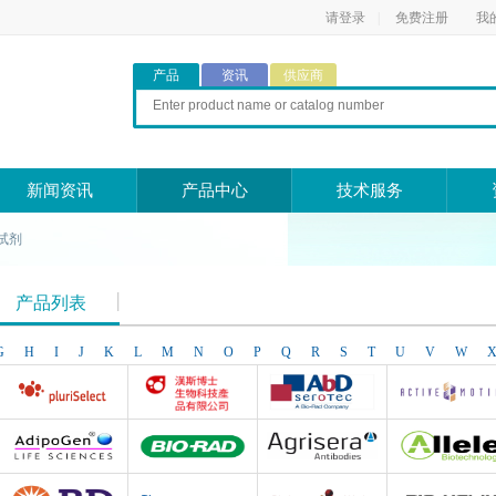
请登录
|
免费注册
我
产品
资讯
供应商
新闻资讯
产品中心
技术服务
试剂
产品列表
G
H
I
J
K
L
M
N
O
P
Q
R
S
T
U
V
W
Pluriselect Life Science
台湾Dr. Hans Life Science products
AbD Serotec
Active Motif