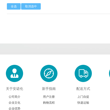
全选
取消选中
Calbioreagents
Cambio
Cambridge
Cellendes
CellGenix
Crystal 
Eastcoastbio
Echelon
ECM Biosci
Evrogen
Exbio
Excellg
Frontier Scientific
GEMINI
Gene Bri
Imgenex
Immunochemistry
Immuno
Kapabiosystems
LifeSpan
Lucige
关于安诺伦
新手指南
配送方式
MedChemexpress
MedixBiochemica
Megazy
公司简介
用户注册
上门自提
企业文化
购物流程
快递运输
Mirus
Molecular Devices
Molecular Inn
企业优势