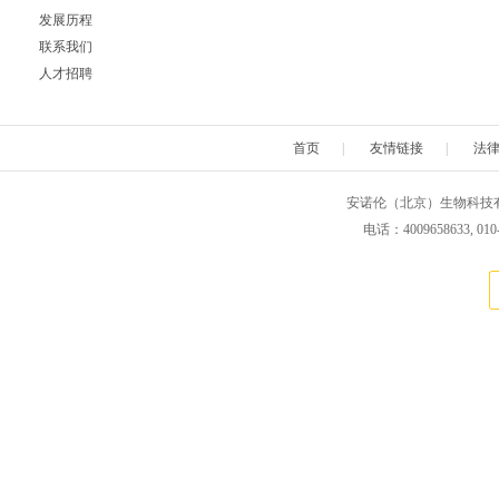
发展历程
Neuromics
Neweast
New england 
联系我们
人才招聘
Novabiochem
Novagen
Novocas
首页
|
友情链接
|
法
ORF Genetics
OriGene
Osense
安诺伦（北京）生物科技有限公司 版权所
Pacific Biosciences
PanaTecs
PanPat
电话：4009658633, 010
Phyto Technology
Pierce
Plasmid Fa
Progen
Promega
PromoCe
Proteintech
ProteoChem
Proteu
RANDOX
RayBiotech
Rend
Selleck
SeraCare
Seramu