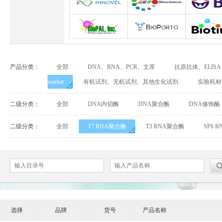
Abbexa
Abcam
Adipog
INNOVEL英诺维尔
ABP Biosciences
BD Biosci
BioPal
BioporTo
Biotiu
产品分类：
全部
DNA、RNA、PCR、文库
抗原抗体、ELIS
Cell Biolabs
CELLSCRIPT
marker
有机试剂、无机试剂、其他生化试剂
实验耗材
Cell Signaling Technology（CST）
Demeditec
Detroi
二级分类：
全部
DNA内切酶
DNA聚合酶
DNA修饰酶
Elastin Products Company
Ebba Biotech
Enzo Life Sc
二级分类：
全部
T7 RNA聚合酶
T3 RNA聚合酶
SP6 
Everest Biotech
Exalpha
Fitzgera
Mabtech
Biogems
GERB
ACROBiosystems
Advansta
Affinity Bios
选择
品牌
货号
产品名称
ApexBio
Bethyl
BioAssay S