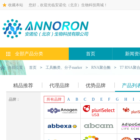
收藏本站
您好，欢迎光临安诺伦（北京）生物科技商城！
全部产品分类
首页
新闻资
当前位置：
首页
>
工具酶类、分子marker
>
RNA聚合酶
>
T7 RNA聚
精品推荐
代理品牌
优势品牌
产品列
品牌：
所有品牌
A
B
C
D
E
F
G
H
I
Anogen-Yes
Pluriselect-usa
Pluriselect Lif