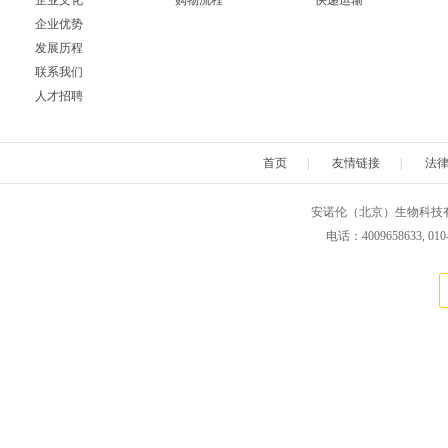
企业文化
购物流程
快递运输
企业优势
Neuromics
Neweast
New england 
发展历程
联系我们
Novabiochem
Novagen
Novocas
人才招聘
ORF Genetics
OriGene
Osense
首页
|
友情链接
|
法
Pacific Biosciences
PanaTecs
PanPat
安诺伦（北京）生物科技有限公司 版权所
Phyto Technology
Pierce
Plasmid Fa
电话：4009658633, 010
Progen
Promega
PromoCe
Proteintech
ProteoChem
Proteu
RANDOX
RayBiotech
Rend
Selleck
SeraCare
Seramu