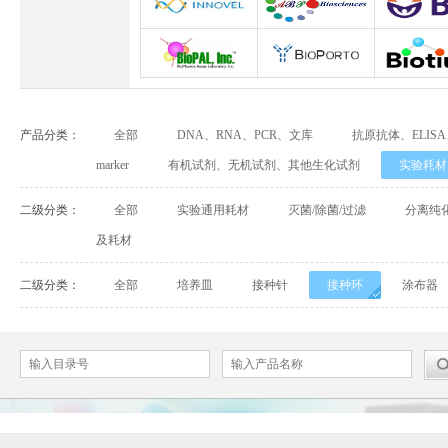
Abbexa
Abcam
Adipog
INNOVEL英诺维尔
ABP Biosciences
BD Biosci
BioPal
BioporTo
Biotiu
产品分类：
全部
DNA、RNA、PCR、文库
抗原抗体、ELIS
Cell Biolabs
CELLSCRIPT
marker
有机试剂、无机试剂、其他生化试剂
实验耗材
Cell Signaling Technology（CST）
Demeditec
Detroi
二级分类：
全部
实验通用耗材
灭菌/除菌/过滤
分离纯
及耗材
Elastin Products Company
Ebba Biotech
Enzo Life Sc
二级分类：
全部
培养皿
接种针
接种环
涂布器
Everest Biotech
Exalpha
Fitzgera
Mabtech
Biogems
GERB
ACROBiosystems
Advansta
Affinity Bios
ApexBio
Bethyl
BioAssay S