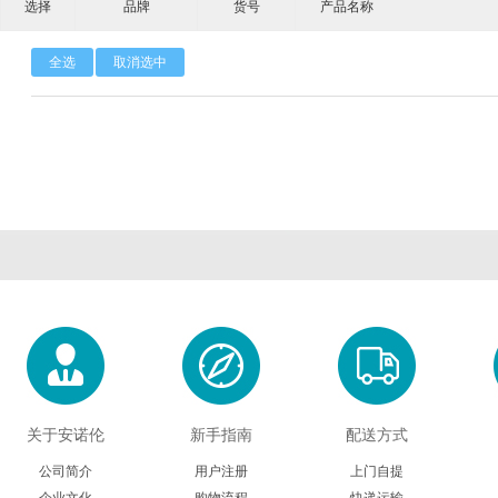
选择
品牌
货号
产品名称
Calbioreagents
Cambio
Cambridge
全选
取消选中
Cellendes
CellGenix
Crystal 
Eastcoastbio
Echelon
ECM Biosci
Evrogen
Exbio
Excellg
Frontier Scientific
GEMINI
Gene Bri
Imgenex
Immunochemistry
Immuno
Kapabiosystems
LifeSpan
Lucige
MedChemexpress
MedixBiochemica
Megazy
关于安诺伦
新手指南
配送方式
公司简介
用户注册
上门自提
Mirus
Molecular Devices
Molecular Inn