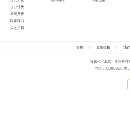
企业文化
购物流程
快递运输
企业优势
Neuromics
Neweast
New england 
发展历程
联系我们
Novabiochem
Novagen
Novocas
人才招聘
ORF Genetics
OriGene
Osense
首页
|
友情链接
|
法
Pacific Biosciences
PanaTecs
PanPat
安诺伦（北京）生物科技有限公司 版权所
Phyto Technology
Pierce
Plasmid Fa
电话：4009658633, 010
Progen
Promega
PromoCe
Proteintech
ProteoChem
Proteu
RANDOX
RayBiotech
Rend
Selleck
SeraCare
Seramu