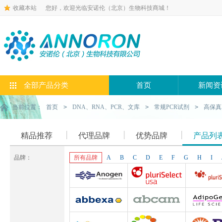
收藏本站
您好，欢迎光临安诺伦（北京）生物科技商城！
全部产品分类
首页
新闻资
当前位置：
首页
>
DNA、RNA、PCR、文库
>
常规PCR试剂
>
高保真
精品推荐
代理品牌
优势品牌
产品列
品牌：
所有品牌
A
B
C
D
E
F
G
H
I
Anogen-Yes
Pluriselect-usa
Pluriselect Lif