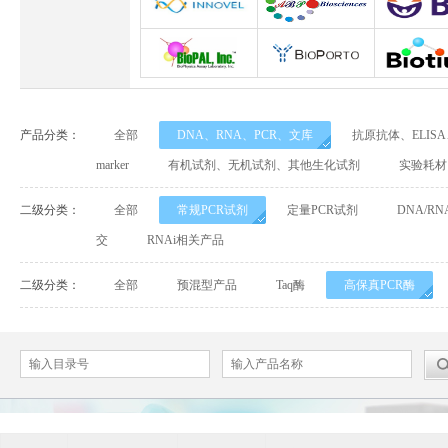
Abbexa
Abcam
Adipog
INNOVEL英诺维尔
ABP Biosciences
BD Biosci
BioPal
BioporTo
Biotiu
产品分类：
全部
DNA、RNA、PCR、文库
抗原抗体、ELIS
Cell Biolabs
CELLSCRIPT
marker
有机试剂、无机试剂、其他生化试剂
实验耗材
Cell Signaling Technology（CST）
Demeditec
Detroi
二级分类：
全部
常规PCR试剂
定量PCR试剂
DNA/R
交
RNAi相关产品
Elastin Products Company
Ebba Biotech
Enzo Life Sc
二级分类：
全部
预混型产品
Taq酶
高保真PCR酶
Everest Biotech
Exalpha
Fitzgera
Mabtech
Biogems
GERB
ACROBiosystems
Advansta
Affinity Bios
ApexBio
Bethyl
BioAssay S