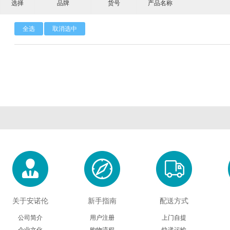
选择
品牌
货号
产品名称
Calbioreagents
Cambio
Cambridge
全选
取消选中
Cellendes
CellGenix
Crystal 
Eastcoastbio
Echelon
ECM Biosci
Evrogen
Exbio
Excellg
Frontier Scientific
GEMINI
Gene Bri
Imgenex
Immunochemistry
Immuno
Kapabiosystems
LifeSpan
Lucige
MedChemexpress
MedixBiochemica
Megazy
关于安诺伦
新手指南
配送方式
公司简介
用户注册
上门自提
Mirus
Molecular Devices
Molecular Inn