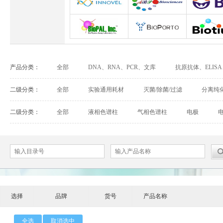
Abbexa
Abcam
Adipog
INNOVEL英诺维尔
ABP Biosciences
BD Biosci
BioPal
BioporTo
Biotiu
产品分类：
全部
DNA、RNA、PCR、文库
抗原抗体、ELIS
Cell Biolabs
CELLSCRIPT
marker
有机试剂、无机试剂、其他生化试剂
实验耗材
二级分类：
全部
实验通用耗材
灭菌/除菌/过滤
分离纯
Cell Signaling Technology（CST）
Demeditec
Detroi
及耗材
二级分类：
全部
液相色谱柱
气相色谱柱
电极
Elastin Products Company
Ebba Biotech
Enzo Life Sc
Everest Biotech
Exalpha
Fitzgera
Mabtech
Biogems
GERB
选择
品牌
ACROBiosystems
货号
产品名称
Advansta
Affinity Bios
ApexBio
Bethyl
BioAssay S
全选
取消选中