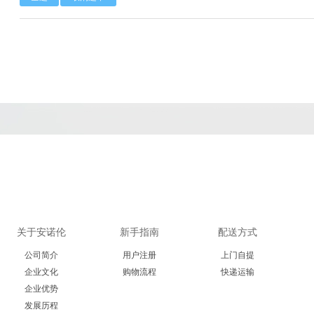
Calbioreagents
Cambio
Cambridge
Cellendes
CellGenix
Crystal 
Eastcoastbio
Echelon
ECM Biosci
Evrogen
Exbio
Excellg
Frontier Scientific
GEMINI
Gene Bri
Imgenex
Immunochemistry
Immuno
关于安诺伦
新手指南
配送方式
Kapabiosystems
LifeSpan
Lucige
公司简介
用户注册
上门自提
MedChemexpress
MedixBiochemica
Megazy
企业文化
购物流程
快递运输
企业优势
发展历程
Mirus
Molecular Devices
Molecular Inn