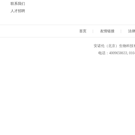
联系我们
人才招聘
Neuromics
Neweast
New england 
Novabiochem
Novagen
Novocas
首页
|
友情链接
|
法
ORF Genetics
OriGene
Osense
安诺伦（北京）生物科技有限公司 版权所
电话：4009658633, 010
Pacific Biosciences
PanaTecs
PanPat
Phyto Technology
Pierce
Plasmid Fa
Progen
Promega
PromoCe
Proteintech
ProteoChem
Proteu
RANDOX
RayBiotech
Rend
Selleck
SeraCare
Seramu