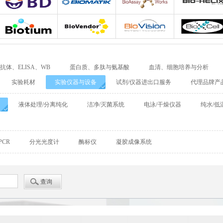
Adipogen
Bio-Rad
Agrisera
Allele biotechnolo
BD Biosciences
Biomatik
Bioassay Works
Bio-Helix
Biotium
Biovendor
BioVision
BioXcell
抗体、ELISA、WB
蛋白质、多肽与氨基酸
血清、细胞培养与分析
Cellular Dynamics International
Chondrex
CHRONO-LOG
实验耗材
实验仪器与设备
试剂/仪器进出口服务
代理品牌产
Detroit
DiaPharma
Diarect
DRG Internationa
液体处理/分离纯化
洁净/灭菌系统
电泳/干燥仪器
纯水/低
Enzo Life Sciences
ENZO Axxora
Enzo Biochem
PCR
分光光度计
酶标仪
凝胶成像系统
Fitzgerald
GATTAquant
GeneTex
GenTarget
GERBU
Abgent
Leading Biology
Abbkine
Affinity Biosciences
Alomone
Amsbio
AnaSpec
BioAssay Systems
Biochain
Bionano Genomics
Biosensis