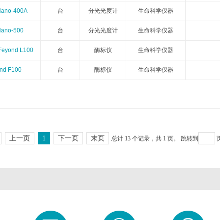
no-400A
台
分光光度计
生命科学仪器
New england biolabs
Nexcelom
Norgen
Novoprotein
no-500
台
分光光度计
生命科学仪器
Novocastra
Omega Bio-Tek
Omin
One Lambda
yond L100
台
酶标仪
生命科学仪器
Osenses
Oxford Biomedical Research
Oxford Expression Technologies
Oxoid
d F100
台
酶标仪
生命科学仪器
PanPath
Pel-Freez
Peptides International
Phoenix Phamaceuti
Plasmid Factory
Platypus
PL Labs
Polysciences
上一页
1
下一页
末页
PromoCell
ProQinase
总计 13 个记录，共 1 页。
ProSci
跳转到
ProSpec
Proteus
QA-Bio
QED Bioscience
Quanta
Rendu
Reprocell
ROCKLAND
Seramun
Signosis
Source Bioscience
Spherotech