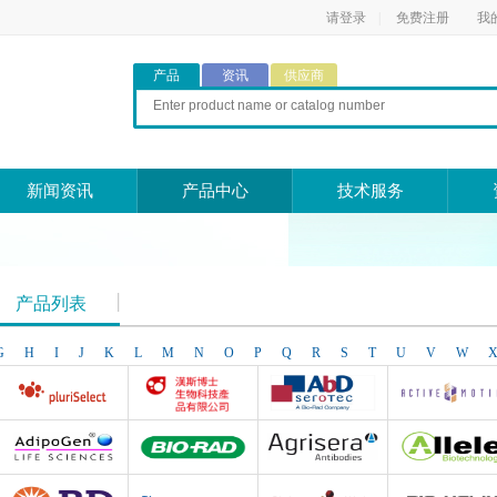
请登录
|
免费注册
我
产品
资讯
供应商
新闻资讯
产品中心
技术服务
产品列表
G
H
I
J
K
L
M
N
O
P
Q
R
S
T
U
V
W
Pluriselect Life Science
台湾Dr. Hans Life Science products
AbD Serotec
Active Motif