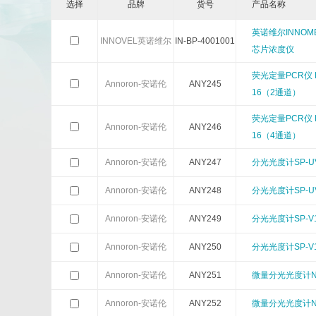
选择
品牌
货号
产品名称
Calbioreagents
Cambio
英诺维尔INNOME
INNOVEL英诺维尔
IN-BP-4001001
芯片浓度仪
Cellendes
CellGenix
荧光定量PCR仪 Es
Annoron-安诺伦
ANY245
16（2通道）
Eastcoastbio
Echelon
荧光定量PCR仪 Es
Annoron-安诺伦
ANY246
Evrogen
Exbio
16（4通道）
Annoron-安诺伦
ANY247
分光光度计SP-UV
Frontier Scientific
GEMINI
Annoron-安诺伦
ANY248
分光光度计SP-UV
Imgenex
Immunochemistry
Annoron-安诺伦
ANY249
分光光度计SP-V1
Kapabiosystems
LifeSpan
Annoron-安诺伦
ANY250
分光光度计SP-V1
MedChemexpress
MedixBiochemica
Annoron-安诺伦
ANY251
微量分光光度计Na
Annoron-安诺伦
ANY252
微量分光光度计Na
Mirus
Molecular Devices