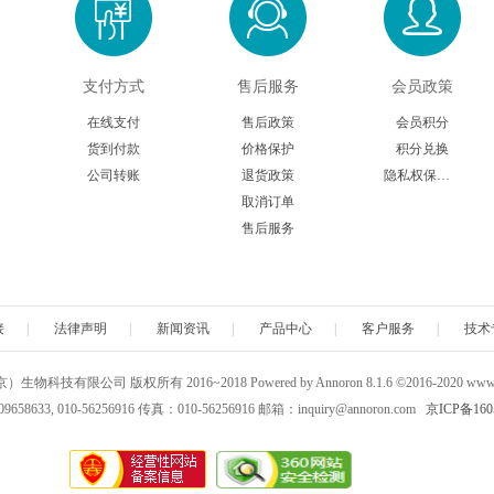
TopoGen
Vector Laboratories
VMRD
Wako
支付方式
售后服务
会员政策
Zymo research
Tissue Solutions
Carnabio
在线支付
售后政策
会员积分
Advanced Targeting Systems
Accelagen
Absolute antibody
Axolbio
货到付款
价格保护
积分兑换
公司转账
退货政策
隐私权保护声明
ARBOR ASSAYS
Avidity
Abbiotec
Abcore
取消订单
售后服务
Anatrace
Avanti Polar Lipids
ATCC
AG Scientific
Avantama
Aves Lab
Aviscera Bioscience
Apollo Scientific
接
|
法律声明
|
新闻资讯
|
产品中心
|
客户服务
|
技术
BBI Solutions
BroadPharm
Biocheck
Badrilla
科技有限公司 版权所有 2016~2018 Powered by Annoron 8.1.6 ©2016-2020 www.a
658633, 010-56256916 传真：010-56256916 邮箱：inquiry@annoron.com
京ICP备160
Biohelix
BMA Biomedicals
BiogateLabs
Biopharmlaborator
Cedarlane
Chromatrap
Circulomics
Clodronatelipos