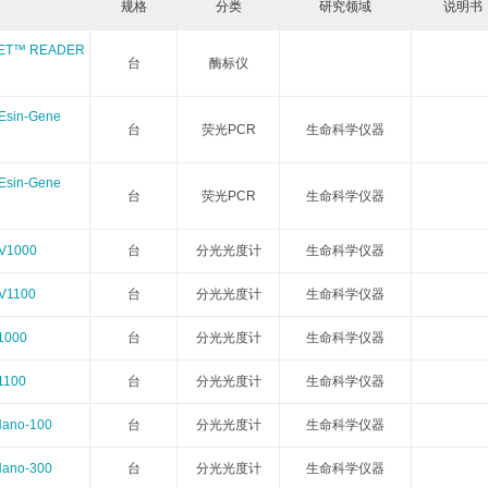
规格
分类
研究领域
说明书
Cambridge Bio
CDN isotopes
Cell applications
T™ READER
台
酶标仪
Crystal Chem
Crystalgen
Cygnus
DB Biotech
in-Gene
台
荧光PCR
生命科学仪器
ECM Biosciences
eENZYME
Enzymatics
Epigentek
in-Gene
台
荧光PCR
生命科学仪器
Excellgen
Exocell
FabGennix
FD NeuroTech
1000
台
分光光度计
生命科学仪器
Gene Bridges
GeneCopoeia
Gropep
Hitobiotec
1100
台
分光光度计
生命科学仪器
Immunoway
Inspiralis
Jackson Immuno
Jena bioscience
000
台
分光光度计
生命科学仪器
Lucigen
Lumigen
Lumiprobe
Maxim Biomedica
100
台
分光光度计
生命科学仪器
Megazyme
Mercodia
MGT marker gene
Midland Scientifi
no-100
台
分光光度计
生命科学仪器
no-300
台
分光光度计
生命科学仪器
Molecular Innovations
Moltox
MP Biomedicals
NanoTools