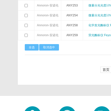
Annoron-安诺伦
ANY253
微量分光光度计Na
Neuromics
Neweast
Annoron-安诺伦
ANY254
微量分光光度计Na
Novabiochem
Novagen
Annoron-安诺伦
ANY258
化学发光酶标仪 Fe
ORF Genetics
OriGene
Annoron-安诺伦
ANY259
荧光酶标仪 Feyon
Pacific Biosciences
PanaTecs
全选
取消选中
Phyto Technology
Pierce
首页
Progen
Promega
Proteintech
ProteoChem
RANDOX
RayBiotech
Selleck
SeraCare