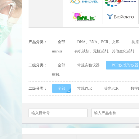
Abbexa
Abcam
INNOVEL英诺维尔
ABP Biosciences
BioPal
BioporTo
产品分类：
全部
DNA、RNA、PCR、文库
抗原
Cell Biolabs
CELLSCRIPT
marker
有机试剂、无机试剂、其他生化试剂
Cell Signaling Technology（CST）
Demeditec
二级分类：
全部
常规实验仪器
PCR仪/光谱仪器
微镜
Elastin Products Company
Ebba Biotech
二级分类：
全部
常规PCR
荧光PCR
数字
Everest Biotech
Exalpha
Mabtech
Biogems
ACROBiosystems
Advansta
ApexBio
Bethyl