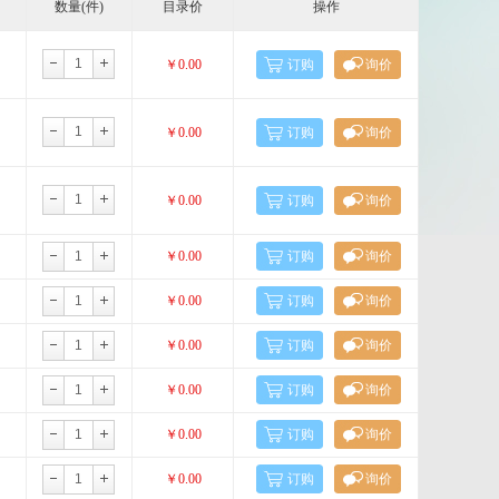
数量(件)
目录价
操作
Cell Signaling Technology
Cellagen
￥0.00
订购
询价
DIACLONE
￥0.00
订购
询价
EPITOMICS
￥0.00
订购
询价
Fluorogenics
￥0.00
订购
询价
Illumina
￥0.00
订购
询价
Kamiya biomedical
￥0.00
订购
询价
l
Mdbioproducts
￥0.00
订购
询价
c
Miltenyi Biotec
￥0.00
订购
询价
￥0.00
订购
询价
Nanocs