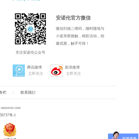
Xpressbio
安诺伦官方微信
ABL (Advanced BioScience Laboratories)
AssayBioTech
微信扫描二维码，随时随地与
小诺亲密接触，精彩活动，劲
Alpha Diagnoestic International
爆优惠，触手可得！
关注安诺伦公众号
AccuStandard
腾讯微博
新浪微博
Arcticzymes
立即关注
立即关注
Applied Biophysics
专栏
|
联系我们
BioDtech
nnoron.com
59737号-1
ies
Biosettia
o
Cytoskeleton