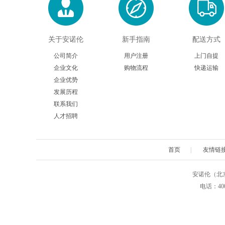
Stemrd
Takara
关于安诺伦
新手指南
配送方式
Zeta life
ZYAGEN
公司简介
用户注册
上门自提
Arthus Biosystems
Agrenvec
企业文化
购物流程
快递运输
企业优势
AAT Bioquest
American Research Products
发展历程
联系我们
Advanced BioMatrix
Athens Research
人才招聘
Astartebio
Allele Biotech
首页
|
友情链
Biosearch
Biorelevant
安诺伦（北京）生物
电话：4009
Biomedica
Bertin Pharma
Cellgs
CellnTec