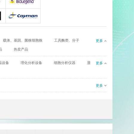
gy
AllerMAbs
Biolegend
Cayman
载体、基因、菌株细胞株
工具酶类、分子
更多
CIL（Cambridge Isotope Laboratories）
Complement Technology
品
热卖产品
l
eBioscience
温设备
理化分析设备
细胞分析仪器
显
更多
Enzyme Research Laboratories
Euro Diagnostica
更多
GenWay Biotech
Absea
AssayPro
Bioworld