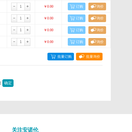
￥0.00
订购
询价
Nordic MUbio
￥0.00
订购
询价
Ontores
￥0.00
订购
询价
OZ Biosciences
￥0.00
订购
询价
cals
Phospho Solution
批量订购
批量询价
Primer Design
页
ProteinOne
QuickZyme
Santa Cruz Biotechnology
Sciencell
Spring Bioscience
关注安诺伦