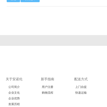
Calbioreagents
Cambio
Cambridge
Cellendes
CellGenix
Crystal 
Eastcoastbio
Echelon
ECM Biosci
Evrogen
Exbio
Excellg
Frontier Scientific
GEMINI
Gene Bri
Imgenex
Immunochemistry
Immuno
关于安诺伦
新手指南
配送方式
Kapabiosystems
LifeSpan
Lucige
公司简介
用户注册
上门自提
MedChemexpress
MedixBiochemica
Megazy
企业文化
购物流程
快递运输
企业优势
发展历程
Mirus
Molecular Devices
Molecular Inn