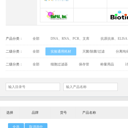
Abbexa
Abcam
Adipog
INNOVEL英诺维尔
ABP Biosciences
BD Biosci
BioPal
BioporTo
Biotiu
产品分类：
全部
DNA、RNA、PCR、文库
抗原抗体、ELIS
Cell Biolabs
CELLSCRIPT
marker
有机试剂、无机试剂、其他生化试剂
实验耗材
二级分类：
全部
实验通用耗材
灭菌/除菌/过滤
分离纯
Cell Signaling Technology（CST）
Demeditec
Detroi
及耗材
二级分类：
全部
细胞过滤器
保存管
称量用品
Elastin Products Company
Ebba Biotech
Enzo Life Sc
比色皿
试管
试剂瓶类
盖/载玻片
混
Everest Biotech
Exalpha
Fitzgera
Mabtech
Biogems
GERB
选择
品牌
ACROBiosystems
货号
产品名称
Advansta
Affinity Bios
ApexBio
Bethyl
BioAssay S
全选
取消选中