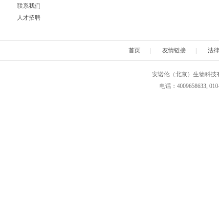
联系我们
人才招聘
Neuromics
Neweast
New england 
Novabiochem
Novagen
Novocas
首页
|
友情链接
|
法
ORF Genetics
OriGene
Osense
安诺伦（北京）生物科技有限公司 版权所
电话：4009658633, 010
Pacific Biosciences
PanaTecs
PanPat
Phyto Technology
Pierce
Plasmid Fa
Progen
Promega
PromoCe
Proteintech
ProteoChem
Proteu
RANDOX
RayBiotech
Rend
Selleck
SeraCare
Seramu