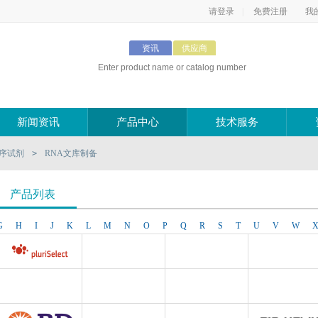
请登录
|
免费注册
我
产品
资讯
供应商
新闻资讯
产品中心
技术服务
测序试剂
>
RNA文库制备
产品列表
G
H
I
J
K
L
M
N
O
P
Q
R
S
T
U
V
W
Pluriselect Life Science
台湾Dr. Hans Life Science products
AbD Serotec
Active Motif