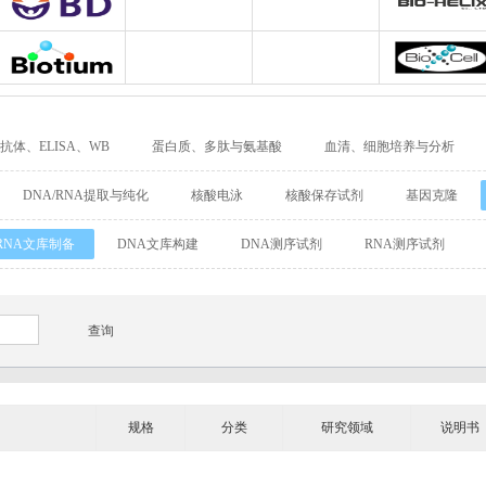
Adipogen
Bio-Rad
Agrisera
Allele biotechnolo
BD Biosciences
Biomatik
Bioassay Works
Bio-Helix
Biotium
Biovendor
BioVision
BioXcell
抗体、ELISA、WB
蛋白质、多肽与氨基酸
血清、细胞培养与分析
Cellular Dynamics International
Chondrex
CHRONO-LOG
实验耗材
实验仪器与设备
试剂/仪器进出口服务
代理品牌产
DNA/RNA提取与纯化
核酸电泳
核酸保存试剂
基因克隆
Detroit
DiaPharma
Diarect
DRG Internationa
RNA文库制备
DNA文库构建
DNA测序试剂
RNA测序试剂
Enzo Life Sciences
ENZO Axxora
Enzo Biochem
Fitzgerald
GATTAquant
GeneTex
GenTarget
GERBU
Abgent
Leading Biology
Abbkine
Affinity Biosciences
规格
Alomone
分类
Amsbio
研究领域
AnaSpec
说明书
BioAssay Systems
Biochain
Bionano Genomics
Biosensis