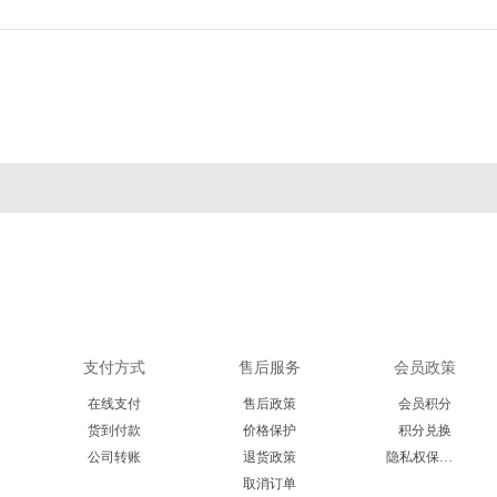
Cambridge Bio
CDN isotopes
Cell applications
Crystal Chem
Crystalgen
Cygnus
DB Biotech
ECM Biosciences
eENZYME
Enzymatics
Epigentek
Excellgen
Exocell
FabGennix
FD NeuroTech
Gene Bridges
GeneCopoeia
Gropep
Hitobiotec
Immunoway
Inspiralis
Jackson Immuno
Jena bioscience
支付方式
售后服务
会员政策
Lucigen
Lumigen
Lumiprobe
Maxim Biomedica
在线支付
售后政策
会员积分
Megazyme
Mercodia
MGT marker gene
Midland Scientifi
货到付款
价格保护
积分兑换
公司转账
退货政策
隐私权保护声明
Molecular Innovations
Moltox
取消订单
MP Biomedicals
NanoTools