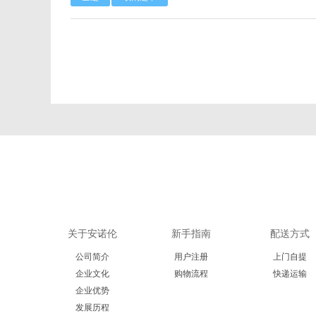
Calbioreagents
Cambio
Cellendes
CellGenix
Eastcoastbio
Echelon
Evrogen
Exbio
Frontier Scientific
GEMINI
Imgenex
Immunochemistry
关于安诺伦
新手指南
配送方式
Kapabiosystems
LifeSpan
公司简介
用户注册
上门自提
MedChemexpress
MedixBiochemica
企业文化
购物流程
快递运输
企业优势
发展历程
Mirus
Molecular Devices