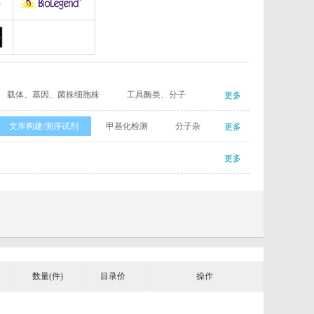
gy
AllerMAbs
Biolegend
Cayman
载体、基因、菌株细胞株
工具酶类、分子
更多
CIL（Cambridge Isotope Laboratories）
Complement Technology
品
热卖产品
文库构建/测序试剂
甲基化检测
分子杂
更多
l
eBioscience
更多
Enzyme Research Laboratories
Euro Diagnostica
GenWay Biotech
Absea
数量(件)
AssayPro
目录价
操作
Bioworld
批量订购
批量询价