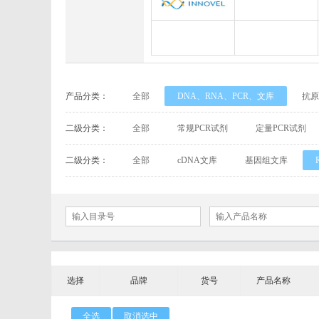
Abbexa
Abcam
INNOVEL英诺维尔
ABP Biosciences
BioPal
BioporTo
产品分类：
全部
DNA、RNA、PCR、文库
抗原
Cell Biolabs
CELLSCRIPT
marker
有机试剂、无机试剂、其他生化试剂
二级分类：
全部
常规PCR试剂
定量PCR试剂
Cell Signaling Technology（CST）
Demeditec
交
RNAi相关产品
二级分类：
全部
cDNA文库
基因组文库
Elastin Products Company
Ebba Biotech
Everest Biotech
Exalpha
Mabtech
Biogems
选择
品牌
ACROBiosystems
货号
产品名称
Advansta
ApexBio
Bethyl
全选
取消选中