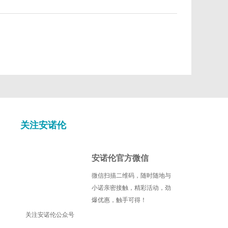
Cell Signaling Technology
Cellagen
DIACLONE
EPITOMICS
Fluorogenics
Illumina
关注安诺伦
Kamiya biomedical
安诺伦官方微信
l
Mdbioproducts
微信扫描二维码，随时随地与
小诺亲密接触，精彩活动，劲
c
Miltenyi Biotec
爆优惠，触手可得！
关注安诺伦公众号
Nanocs