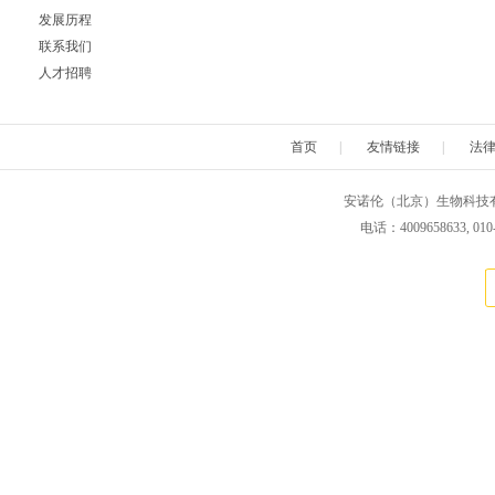
发展历程
Neuromics
Neweast
New england 
联系我们
人才招聘
Novabiochem
Novagen
Novocas
首页
|
友情链接
|
法
ORF Genetics
OriGene
Osense
安诺伦（北京）生物科技有限公司 版权所
Pacific Biosciences
PanaTecs
PanPat
电话：4009658633, 010
Phyto Technology
Pierce
Plasmid Fa
Progen
Promega
PromoCe
Proteintech
ProteoChem
Proteu
RANDOX
RayBiotech
Rend
Selleck
SeraCare
Seramu