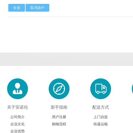
全选
取消选中
Calbioreagents
Cambio
Cambridge
Cellendes
CellGenix
Crystal 
Eastcoastbio
Echelon
ECM Biosci
Evrogen
Exbio
Excellg
Frontier Scientific
GEMINI
Gene Bri
Imgenex
Immunochemistry
Immuno
Kapabiosystems
LifeSpan
Lucige
关于安诺伦
新手指南
配送方式
MedChemexpress
MedixBiochemica
Megazy
公司简介
用户注册
上门自提
企业文化
购物流程
快递运输
Mirus
Molecular Devices
Molecular Inn
企业优势