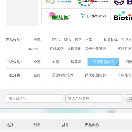
Abbexa
Abcam
Adipog
INNOVEL英诺维尔
ABP Biosciences
BD Biosci
BioPal
BioporTo
Biotiu
产品分类：
全部
DNA、RNA、PCR、文库
抗原抗体、ELIS
Cell Biolabs
CELLSCRIPT
marker
有机试剂、无机试剂、其他生化试剂
实验耗材
Cell Signaling Technology（CST）
Demeditec
Detroi
二级分类：
全部
血清
培养基
专业细胞培养
细
Elastin Products Company
Ebba Biotech
Enzo Life Sc
二级分类：
全部
昆虫细胞培养
原代细胞培养
干细胞培
Everest Biotech
Exalpha
Fitzgera
Mabtech
Biogems
GERB
ACROBiosystems
Advansta
Affinity Bios
选择
品牌
货号
产品名称
ApexBio
Bethyl
BioAssay S