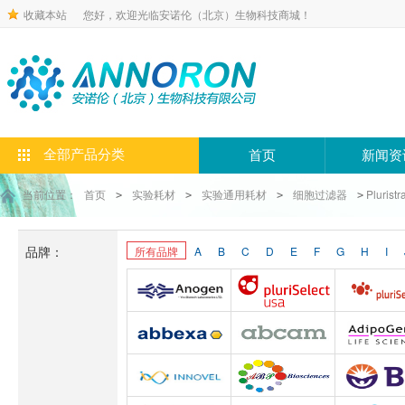
收藏本站
您好，欢迎光临安诺伦（北京）生物科技商城！
全部产品分类
首页
新闻资
当前位置：
首页
实验耗材
实验通用耗材
细胞过滤器
Pluristr
>
>
>
>
品牌：
所有品牌
A
B
C
D
E
F
G
H
I
Anogen-Yes
Pluriselect-usa
Abbexa
Abcam
Adipoge