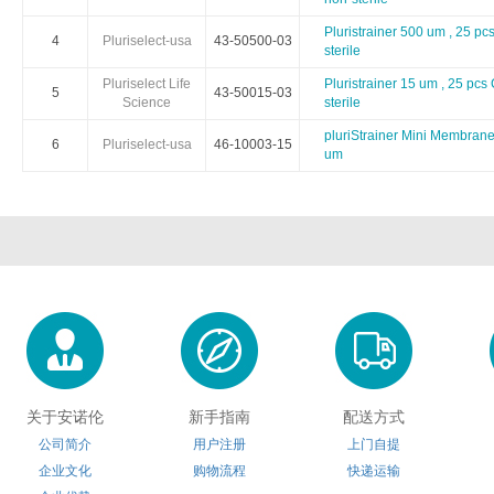
Electron Microscopy Sciences
Eton Bioscience
Gbioscien
Pluristrainer 500 um , 25 pc
4
Pluriselect-usa
43-50500-03
sterile
Hampton research
HumanZyme
HansaBio
Pluriselect Life
Pluristrainer 15 um , 25 pcs
5
43-50015-03
Science
sterile
Innovative Research
Iduron
Ivy Fine Che
pluriStrainer Mini Membrane
6
Pluriselect-usa
46-10003-15
um
Kerafast
Klen Taq
Koma BioT
Lucerna
LaysanBio
LI-CO
Medimabs
Milenia
Microsurf
Nanoprobes
Nbsbio
NeoClo
OmmScientific
OceanNanoTech
OakwoodChe
关于安诺伦
新手指南
配送方式
Polyscience
Polymersource
ProChim
公司简介
用户注册
上门自提
企业文化
购物流程
快递运输
ReliaTech
Rpeptide
Reachbi