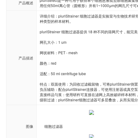
pluriSelect是一种可用于获得单个细胞悬液或去除细
产品概述
Novabiochem
Novagen
Novocast
用任何50ml离心管（圆锥形）并有1~1000μm的网孔尺寸可
详细介绍：pluriStrainer 细胞过滤器是实验室与生
ORF Genetics
OriGene
Osense
种类型的样本材料。

pluriStrainer 细胞过滤器提供 18 种不同的筛网尺寸
Pacific Biosciences
PanaTecs
PanPat
网孔大小：1 um 

Phyto Technology
Pierce
Plasmid Fa
网状材料：PET - mesh

产品描述
Progen
Promega
PromoCe
颜色：red

适配：50 ml centrifuge tube

Proteintech
ProteoChem
Proteu
特点：双面使用：为回收过滤截留物，可将pluriStrainer
负压辅助：配合pluriStrainer连接器，可使用注射器或
RANDOX
RayBiotech
Rendu
直接样品匀浆：使用研杵可直接在滤网上高效破碎样本材料，搭配pl
级联过滤：pluriStrainer细胞过滤器可多层叠放，从而实
Selleck
SeraCare
Seramu
Stemrd
Takara
TopoGe
图像
细胞过滤器
Zeta life
ZYAGEN
Zymo rese