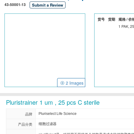
43-50001-13
Submit a Review
Cellendes
CellGenix
Crystal C
货号
货期
规格 / 价
Eastcoastbio
Echelon
ECM Biosci
1 PAK, 25
Evrogen
Exbio
Excellg
Frontier Scientific
GEMINI
Gene Brid
Imgenex
Immunochemistry
Immunow
Kapabiosystems
LifeSpan
Lucige
2 Images
MedChemexpress
MedixBiochemica
Megazy
Pluristrainer 1 um , 25 pcs C sterile
Mirus
Molecular Devices
品牌
Pluriselect Life Science
Neuromics
Neweast
产品分类
细胞过滤器