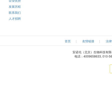
企业优势
发展历程
Tedpella
Tetracore
Teknov
联系我们
人才招聘
Usascientific
VisualProtein
Vericheml
Xona microfluidics
Xcessbio
Zivic Intru
首页
|
友情链接
|
法律
EagleBio
MyBioSource
Zedira
安诺伦（北京）生物科技有限公司 版权所有
palimit
Green Mountain Antibody
电话：4009658633, 010-5
IQ Products
Kalen Biomedical
Kamiy
Merck-Millipore
Meridian
Metasyst
Optocell Technology
Peprotech
ProcartaP
Repligen Corporation
Roche
Sigma-Ald