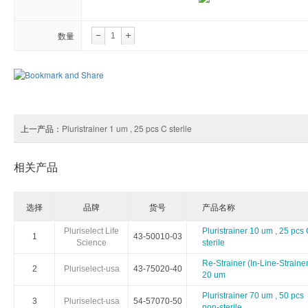
Arthus Biosystems
Agrenvec
数量
AAT Bioquest
American Research Products
ARBOR AS
Advanced BioMatrix
Athens Research
Anatrac
Astartebio
Allele Biotech
Avanta
上一产品：
Pluristrainer 1 um , 25 pcs C sterile
Biosearch
Biorelevant
BBI Soluti
相关产品
Biomedica
Bertin Pharma
Bioheli
选择
品牌
货号
产品名称
Cellgs
CellnTec
Cedarla
Pluriselect Life
Pluristrainer 10 um , 25 pcs
1
43-50010-03
Science
sterile
Chimerx
ClickChemistryTools(CCT)
Cospher
Re-Strainer (In-Line-Strainer
2
Pluriselect-usa
43-75020-40
20 um
DiaMetra
Diagenode
Dianov
Pluristrainer 70 um , 50 pcs
3
Pluriselect-usa
54-57070-50
non-sterile