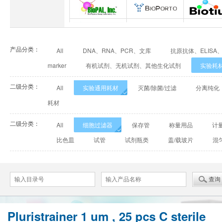
INNOVEL英诺维尔
ABP Biosciences
BD Bioscie
BioPal
BioporTo
Biotiu
产品分类：
All
DNA、RNA、PCR、文库
抗原抗体、ELISA
Cell Biolabs
CELLSCRIPT
marker
有机试剂、无机试剂、其他生化试剂
实验耗
Cell Signaling Technology（CST）
Demeditec
Detroit
二级分类：
All
实验通用耗材
灭菌/除菌/过滤
分离纯化
Elastin Products Company
Ebba Biotech
Enzo Life Sc
耗材
二级分类：
Everest Biotech
Exalpha
Fitzgera
All
细胞过滤器
保存管
称量用品
计
比色皿
试管
试剂瓶类
盖/载玻片
混
Mabtech
Biogems
GERB
ACROBiosystems
Advansta
Affinity Bios
ApexBio
Bethyl
BioAssay Sy
Pluristrainer 1 um , 25 pcs C sterile
Calbioreagents
Cambio
Cambridge