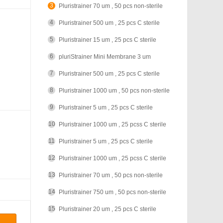
Ontores
3
Pluristrainer 70 um , 50 pcs non-sterile
4
Pluristrainer 500 um , 25 pcs C sterile
OZ Biosciences
5
Pluristrainer 15 um , 25 pcs C sterile
aceuticals
Phospho Solution
6
pluriStrainer Mini Membrane 3 um
7
Pluristrainer 500 um , 25 pcs C sterile
Primer Design
8
Pluristrainer 1000 um , 50 pcs non-sterile
ProteinOne
9
Pluristrainer 5 um , 25 pcs C sterile
QuickZyme
10
Pluristrainer 1000 um , 25 pcss C sterile
11
Pluristrainer 5 um , 25 pcs C sterile
nology
Sciencell
12
Pluristrainer 1000 um , 25 pcss C sterile
Spring Bioscience
13
Pluristrainer 70 um , 50 pcs non-sterile
14
Xpressbio
Pluristrainer 750 um , 50 pcs non-sterile
15
Pluristrainer 20 um , 25 pcs C sterile
Laboratories)
AssayBioTech