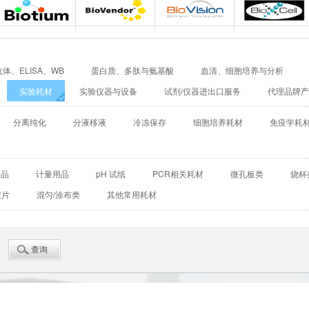
BD Biosciences
Biomatik
Bioassay Works
Bio-Helix
Biotium
Biovendor
BioVision
BioXcell
体、ELISA、WB
蛋白质、多肽与氨基酸
血清、细胞培养与分析
Cellular Dynamics International
Chondrex
CHRONO-LOG
CIL（Cambridge Isotope Labo
实验耗材
实验仪器与设备
试剂/仪器进出口服务
代理品牌产
Detroit
DiaPharma
Diarect
DRG International
分离纯化
分液移液
冷冻保存
细胞培养耗材
免疫学耗
Enzo Life Sciences
ENZO Axxora
Enzo Biochem
Enzyme Research 
Fitzgerald
GATTAquant
GeneTex
GenTarget
用品
计量用品
pH 试纸
PCR相关耗材
微孔板类
烧杯
玻片
混匀/涂布类
其他常用耗材
GERBU
Abgent
Leading Biology
Abbkine
Affinity Biosciences
Alomone
Amsbio
AnaSpec
BioAssay Systems
Biochain
Bionano Genomics
Biosensis
Cambridge Bio
CDN isotopes
Cell applications
Cell Signaling T