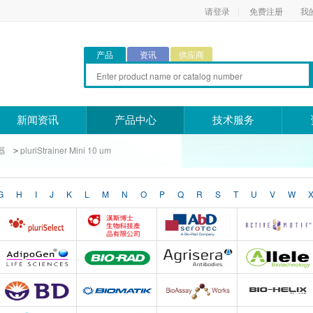
请登录
|
免费注册
我
产品
资讯
供应商
新闻资讯
产品中心
技术服务
器
pluriStrainer Mini 10 um
>
G
H
I
J
K
L
M
N
O
P
Q
R
S
T
U
V
W
Pluriselect Life Science
台湾Dr. Hans Life Science products
AbD Serotec
Active Motif
Adipogen
Bio-Rad
Agrisera
Allele biotechnolog