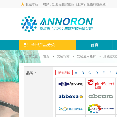
收藏本站
您好，欢迎光临安诺伦（北京）生物科技商城！
全部产品分类
首页
当前位置：
首页
实验耗材
实验通用耗材
细胞过滤
>
>
>
品牌：
所有品牌
A
B
C
D
E
F
Anogen-Yes
Pluriselect-usa
Abbexa
Abcam