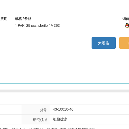
Crystal Chem
Crystalgen
Cygnus
DB Biotech
货期
规格 / 价格
询
ECM Biosciences
eENZYME
Enzymatics
Epigentek
1 PAK, 25 pcs, sterile / ￥363
Excellgen
Exocell
FabGennix
FD NeuroTech
大规格
Gene Bridges
GeneCopoeia
Gropep
Hitobiotec
Immunoway
Inspiralis
Jackson Immuno
Jena bioscience
Lucigen
Lumigen
Lumiprobe
Maxim Biomedical
Megazyme
Mercodia
MGT marker gene
Midland Scientific
Molecular Innovations
Moltox
MP Biomedicals
NanoTools
货号
43-10010-40
New england biolabs
Nexcelom
Norgen
Novoprotein
研究领域
细胞过滤