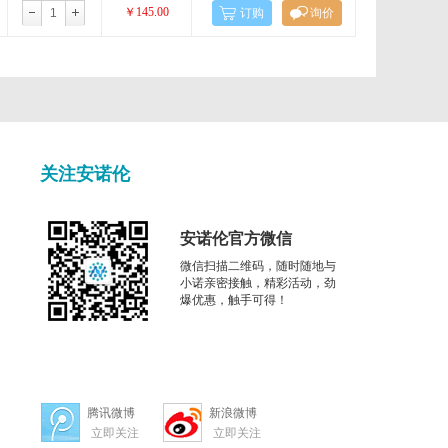
Glycotope
￥145.00
订购
询价
Irvine Scientific
Jellagen
LKT Labs
关注安诺伦
Medicalisotopes
安诺伦官方微信
NanoLight
微信扫描二维码，随时随地与
小诺亲密接触，精彩活动，劲
OptiGene
爆优惠，触手可得！
Phynexus
Revmab
腾讯微博
新浪微博
Steraloids
立即关注
立即关注