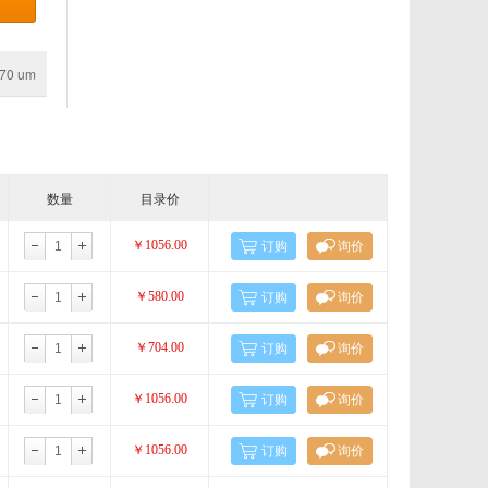
Alpha Diagnoestic International
i 70 um
AccuStandard
Arcticzymes
Applied Biophysics
数量
目录价
BioDtech
￥1056.00
订购
询价
ories
Biosettia
￥580.00
订购
询价
Cytoskeleton
￥704.00
订购
询价
s
Diatheva
￥1056.00
订购
询价
EZ Biosystems
￥1056.00
订购
询价