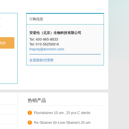
DIACLONE
价
订购信息
EPITOMICS
安诺伦（北京）生物科技有限公司
Fluorogenics
Tel: 400-965-8633
询价
Tel: 010-56256916
Inquiry@annoron.com
Illumina
全国授权代理商
Kamiya biomedical
Mdbioproducts
Miltenyi Biotec
热销产品
Nanocs
1
Pluristrainer 10 um , 25 pcs C sterile
Nordic MUbio
2
Re-Strainer (In-Line-Strainer) 20 um