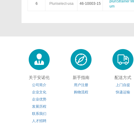
pluriStrainer 
Electron Microscopy Sciences
Eton Bioscience
6
Pluriselect-usa
46-10003-15
um
Hampton research
HumanZyme
Innovative Research
Iduron
Kerafast
Klen Taq
Lucerna
LaysanBio
Medimabs
Milenia
关于安诺伦
新手指南
配送方式
公司简介
用户注册
上门自提
Nanoprobes
Nbsbio
企业文化
购物流程
快递运输
企业优势
OmmScientific
OceanNanoTech
发展历程
联系我们
Polyscience
Polymersource
人才招聘
ReliaTech
Rpeptide