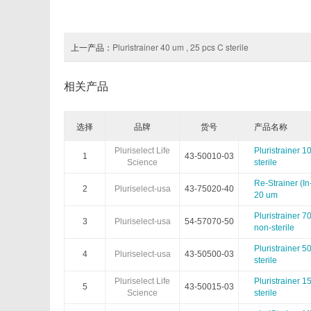
Arthus Biosystems
Agrenvec
上一产品：
Pluristrainer 40 um , 25 pcs C sterile
AAT Bioquest
American Research Products
相关产品
Advanced BioMatrix
Athens Research
Astartebio
Allele Biotech
选择
品牌
货号
产品名称
Pluriselect Life
Pluristrainer 1
Biosearch
Biorelevant
1
43-50010-03
Science
sterile
Re-Strainer (In
Biomedica
Bertin Pharma
2
Pluriselect-usa
43-75020-40
20 um
Pluristrainer 7
Cellgs
CellnTec
3
Pluriselect-usa
54-57070-50
non-sterile
Pluristrainer 5
Chimerx
ClickChemistryTools(CCT)
4
Pluriselect-usa
43-50500-03
sterile
Pluriselect Life
Pluristrainer 1
DiaMetra
Diagenode
5
43-50015-03
Science
sterile