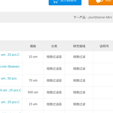
加入购物车
询价
Advanced Targeting Systems
Accelagen
Absolute antibody
Axolbio
下一产品：
pluriStrainer Min
ARBOR ASSAYS
Avidity
Abbiotec
Abcore
Anatrace
Avanti Polar Lipids
ATCC
AG Scientific
Avantama
Aves Lab
Aviscera Bioscience
Apollo Scientific
规格
分类
研究领域
说明书
0 um , 25 pcs C
BBI Solutions
BroadPharm
Biocheck
Badrilla
10 um
细胞过滤器
细胞过滤
-Line-Strainer)
Biohelix
BMA Biomedicals
BiogateLabs
Biopharmlaborat
细胞过滤器
细胞过滤
0 um , 50 pcs
Cedarlane
Chromatrap
Circulomics
Clodronateliposo
70 um
细胞过滤器
细胞过滤
00 um , 25 pcs C
Cospheric
Covachem
Diagnostic BioSystems
Discoveryantibodie
500 um
细胞过滤器
细胞过滤
5 um , 25 pcs C
Dianova
Empire Genomics
Expressionsystems
Equitech-Bio
15 um
细胞过滤器
细胞过滤