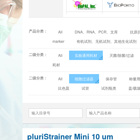
INNOVEL英诺维尔
ABP Biosciences
BioPal
BioporTo
产品分类：
All
DNA、RNA、PCR、文库
抗原抗
Cell Biolabs
CELLSCRIPT
marker
有机试剂、无机试剂、其他生化试剂
Cell Signaling Technology（CST）
Demeditec
二级分类：
All
实验通用耗材
灭菌/除菌/过滤
Elastin Products Company
Ebba Biotech
耗材
二级分类：
Everest Biotech
Exalpha
All
细胞过滤器
保存管
称量
比色皿
试管
试剂瓶类
盖/载
Mabtech
Biogems
ACROBiosystems
Advansta
ApexBio
Bethyl
pluriStrainer Mini 10 um
Calbioreagents
Cambio