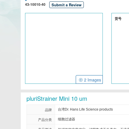
43-10010-40
Submit a Review
Cellendes
CellGenix
货号
Eastcoastbio
Echelon
Evrogen
Exbio
Frontier Scientific
GEMINI
Imgenex
Immunochemistry
Kapabiosystems
LifeSpan
2 Images
MedChemexpress
MedixBiochemica
pluriStrainer Mini 10 um
Mirus
Molecular Devices
品牌
台湾Dr. Hans Life Science products
Neuromics
Neweast
产品分类
细胞过滤器