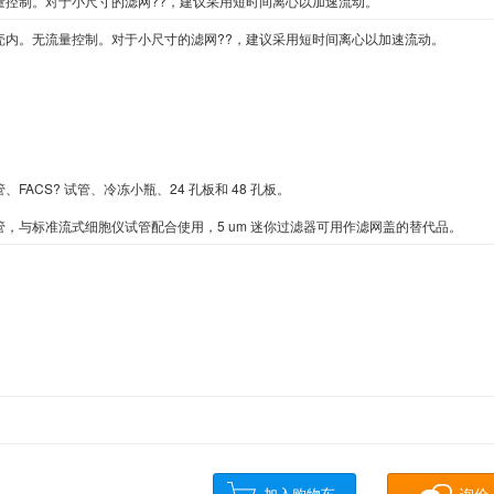
量控制。对于小尺寸的滤网??，建议采用短时间离心以加速流动。
Novocastra
Omega Bio-Tek
Omin
One Lambda
内。无流量控制。对于小尺寸的滤网??，建议采用短时间离心以加速流动。

Osenses
Oxford Biomedical Research
Oxford Expression Technologies
Oxoid
PanPath
Pel-Freez
Peptides International
Phoenix Pham
Plasmid Factory
Platypus
PL Labs
Polysciences
离心管、FACS? 试管、冷冻小瓶、24 孔板和 48 孔板。

PromoCell
ProQinase
ProSci
ProSpec
，与标准流式细胞仪试管配合使用，5 um 迷你过滤器可用作滤网盖的替代品。
Proteus
QA-Bio
QED Bioscience
Quanta
Rendu
Reprocell
ROCKLAND
Santa Cruz Biotech
Seramun
Signosis
Source Bioscience
Spherotech
TopoGen
Vector Laboratories
VMRD
Wako
Zymo research
Tissue Solutions
Carnabio
ABL (Advanced BioScience 