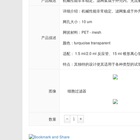
产品概述
机械性能非常稳定。滤网集成于外壳内。无流
Novabiochem
Novagen
详细介绍：机械性能非常稳定。滤网集成于外壳
ORF Genetics
OriGene
网孔大小：10 um

网状材料：PET - mesh

Pacific Biosciences
PanaTecs
产品描述
颜色：turquoise transparent

Phyto Technology
Pierce
适配： 1.5 ml/2.0 ml 反应管、15 ml 锥形
Progen
Promega
特点：其独特的设计使其适用于各种类型的试管
Proteintech
ProteoChem
图像
细胞过滤器
RANDOX
RayBiotech
Selleck
SeraCare
数量
Stemrd
Takara
Zeta life
ZYAGEN