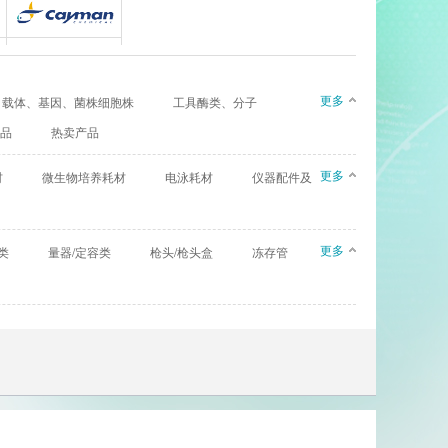
Biolegend
Cayman
更多
载体、基因、菌株细胞株
工具酶类、分子
ratories）
Complement Technology
品
热卖产品
eBioscience
更多
材
微生物培养耗材
电泳耗材
仪器配件及
Laboratories
Euro Diagnostica
GenWay Biotech
更多
类
量器/定容类
枪头/枪头盒
冻存管
Absea
AssayPro
Bioworld
echnology
Cellagen