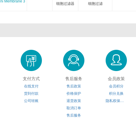
Mini Membrane 3
Gbiosciences
Gelest
Glenresearch
Glentham
细胞过滤器
细胞过滤
HansaBioMed
HMGBiotech
Immunoreagents
INCYTO
Ivy Fine Chemicals
Immundiagnostik
IBA-lifesciences
JPT
Koma BioTech
Lee Biosolutions
Lifecore
LifeSensors
LI-COR
Molecular Dimensions
MatTek
Matreya
Microsurfaces
NovaMatrix
Nanocomposix
Nanopartz
支付方式
售后服务
会员政策
在线支付
售后政策
会员积分
NeoClone
NIBSC
Nordicbiosite
Origio
货到付款
价格保护
积分兑换
公司转账
退货政策
隐私权保护声明
OakwoodChemical
Oxford Genetics
Panagene
Penlabs
取消订单
售后服务
ProChimia
Proliantbiologicals
Polyplus Transfection
Pnabio
Reachbio
Rpicorp
Sage Science
Salimetrics