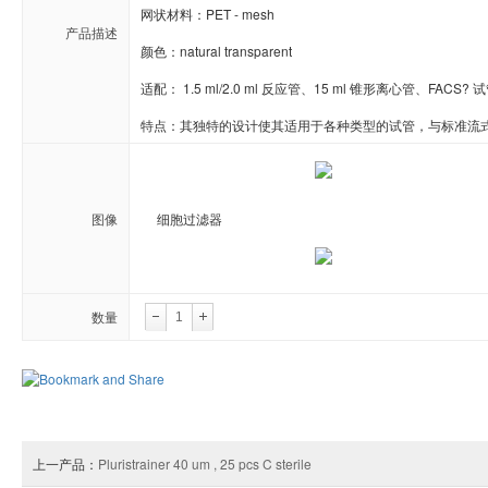
Novabiochem
Novagen
Novocast
网状材料：PET - mesh

产品描述
颜色：natural transparent

ORF Genetics
OriGene
Osense
适配： 1.5 ml/2.0 ml 反应管、15 ml 锥形离心管、FACS
Pacific Biosciences
PanaTecs
PanPat
特点：其独特的设计使其适用于各种类型的试管，与标准流式
Phyto Technology
Pierce
Plasmid Fa
Progen
Promega
PromoCe
图像
细胞过滤器
Proteintech
ProteoChem
Proteu
数量
RANDOX
RayBiotech
Rendu
Selleck
SeraCare
Seramu
Stemrd
Takara
TopoGe
上一产品：
Pluristrainer 40 um , 25 pcs C sterile
Zeta life
ZYAGEN
Zymo rese