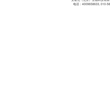
电话：4009658633, 010-5
Tedpella
Tetracore
Teknov
Usascientific
VisualProtein
Vericheml
Xona microfluidics
Xcessbio
Zivic Intru
EagleBio
MyBioSource
Zedira
palimit
Green Mountain Antibody
IQ Products
Kalen Biomedical
Kamiy
Merck-Millipore
Meridian
Metasyst
Optocell Technology
Peprotech
ProcartaP
Repligen Corporation
Roche
Sigma-Ald