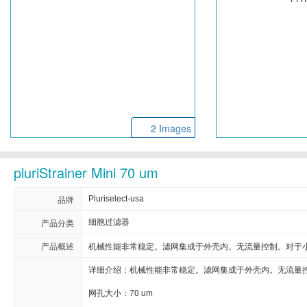
Cellendes
CellGenix
Crystal C
Eastcoastbio
Echelon
ECM Biosci
Evrogen
Exbio
Excellg
Frontier Scientific
GEMINI
Gene Brid
2 Images
Imgenex
Immunochemistry
Immunow
pluriStrainer Mini 70 um
Kapabiosystems
LifeSpan
Lucige
品牌
Pluriselect-usa
MedChemexpress
MedixBiochemica
Megazy
产品分类
细胞过滤器
产品概述
机械性能非常稳定。滤网集成于外壳内。无流量控制。对于小
Mirus
Molecular Devices
详细介绍：机械性能非常稳定。滤网集成于外壳内。无流量控
Neuromics
Neweast
网孔大小：70 um
