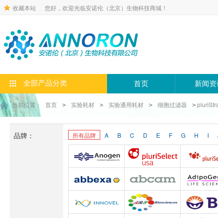
收藏本站
您好，欢迎光临安诺伦（北京）生物科技商城！
全部产品分类
首页
新闻资
当前位置：
首页
实验耗材
实验通用耗材
细胞过滤器
pluriStr
>
>
>
>
品牌：
所有品牌
A
B
C
D
E
F
G
H
I
Anogen-Yes
Pluriselect-usa
Abbexa
Abcam
Adipoge