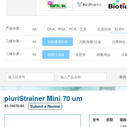
INNOVEL英诺维尔
ABP Biosciences
BD Bioscie
BioPal
BioporTo
Biotiu
产品分类：
All
DNA、RNA、PCR、文库
抗原抗体、ELISA
Cell Biolabs
CELLSCRIPT
marker
有机试剂、无机试剂、其他生化试剂
实验耗
二级分类：
All
实验通用耗材
灭菌/除菌/过滤
分离纯化
Cell Signaling Technology（CST）
Demeditec
Detroit
耗材
二级分类：
All
细胞过滤器
保存管
称量用品
计
Elastin Products Company
Ebba Biotech
Enzo Life Sc
比色皿
试管
试剂瓶类
盖/载玻片
混
Everest Biotech
Exalpha
Fitzgera
Mabtech
Biogems
GERB
pluriStrainer Mini 70 um
ACROBiosystems
Advansta
Affinity Bios
43-10070-80
Submit a Review
ApexBio
Bethyl
BioAssay Sy
货号
货期
规格 
Calbioreagents
Cambio
Cambridge
1 PA