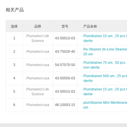
相关产品
Arthus Biosystems
Agrenvec
AAT Bioquest
American Research Products
ARBOR AS
选择
品牌
货号
产品名称
Advanced BioMatrix
Athens Research
Anatrac
Pluriselect Life
Pluristrainer 10 um , 25 pcs
1
43-50010-03
Science
sterile
Astartebio
Allele Biotech
Avanta
Re-Strainer (In-Line-Strainer
2
Pluriselect-usa
43-75020-40
20 um
Biosearch
Biorelevant
BBI Soluti
Pluristrainer 70 um , 50 pcs
3
Pluriselect-usa
54-57070-50
non-sterile
Biomedica
Bertin Pharma
Bioheli
Pluristrainer 500 um , 25 pc
4
Pluriselect-usa
43-50500-03
sterile
Cellgs
CellnTec
Cedarla
Pluriselect Life
Pluristrainer 15 um , 25 pcs
5
43-50015-03
Science
sterile
Chimerx
ClickChemistryTools(CCT)
Cospher
pluriStrainer Mini Membrane
6
Pluriselect-usa
46-10003-15
um
DiaMetra
Diagenode
Dianov