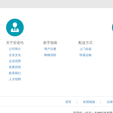
Electron Microscopy Sciences
Eton Bioscience
Gbioscien
Hampton research
HumanZyme
HansaBio
Innovative Research
Iduron
Ivy Fine Che
Kerafast
Klen Taq
Koma BioT
关于安诺伦
新手指南
配送方式
公司简介
用户注册
上门自提
Lucerna
LaysanBio
LI-CO
企业文化
购物流程
快递运输
企业优势
Medimabs
Milenia
Microsurf
发展历程
联系我们
Nanoprobes
Nbsbio
NeoClo
人才招聘
OmmScientific
OceanNanoTech
OakwoodChe
Polyscience
Polymersource
ProChim
首页
|
友情链接
|
法律
ReliaTech
Rpeptide
Reachbi
安诺伦（北京）生物科技有限公司 版权所有