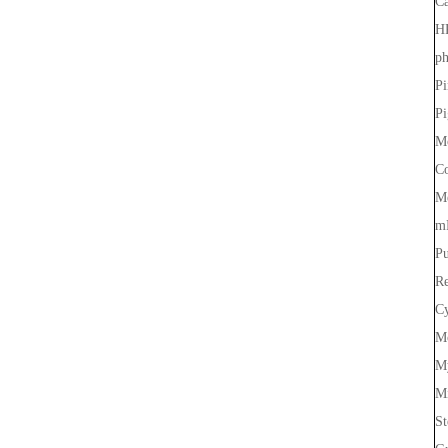
Ca
HR
ph
Pi
Pi
Mo
Co
Me
m
Pu
Re
Cy
Mo
M
Mi
St