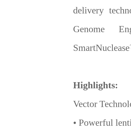
delivery tech
Genome Eng
SmartNuclease
Highlights:
Vector Technol
• Powerful len