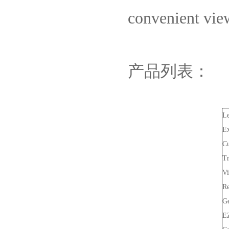
convenient vie
产品列表：
Le
Ex
Cu
Tr
Vi
Re
G
E