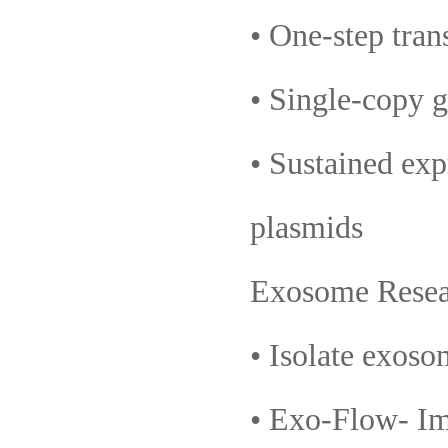
• One-step tra
• Single-copy g
• Sustained ex
plasmids
Exosome Resea
• Isolate exo
• Exo-Flow- I