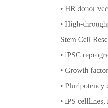
• HR donor vec
• High-throughp
Stem Cell Rese
• iPSC reprog
• Growth facto
• Pluripotency 
• iPS celllines