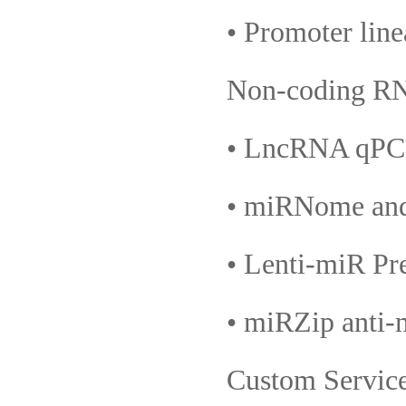
• Promoter line
Non-coding R
• LncRNA qPCR
• miRNome and
• Lenti-miR Pre
• miRZip anti-
Custom Servic