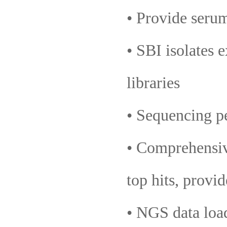
• Provide serum
• SBI isolates
libraries
• Sequencing p
• Comprehensive
top hits, provi
• NGS data lo