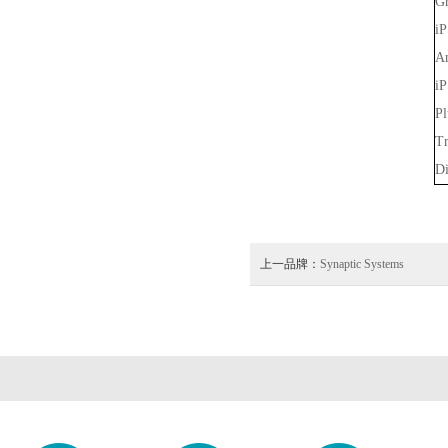
Gr
i
An
iP
Pl
Tr
Di
上一品牌：
Synaptic Systems