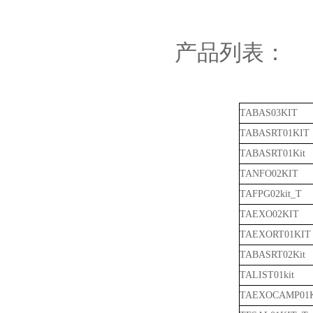
产品列表：
TABAS03KIT
TABASRT01KIT
TABASRT01Kit
TANFO02KIT
TAFPG02kit_T
TAEXO02KIT
TAEXORT01KIT
TABASRT02Kit
TALIST01kit
TAEXOCAMP01