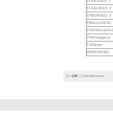
TFSAL01KIT_T
TGSAL01KIT_T
TFRED01KIT_T
T8Device(NEW)
TW01Device(OL
TW01chargercar
T16Device
DISPENSER01
上一品牌：
System Biosciences