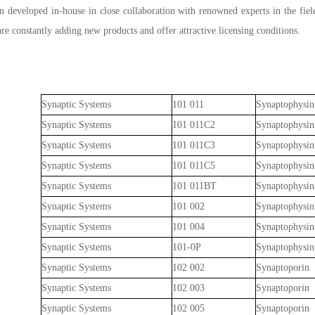
 developed in-house in close collaboration with renowned experts in the fiel
are constantly adding new products and offer attractive licensing conditions.
Synaptic Systems
101 011
Synaptophysin
Synaptic Systems
101 011C2
Synaptophysin
Synaptic Systems
101 011C3
Synaptophysin
Synaptic Systems
101 011C5
Synaptophysin
Synaptic Systems
101 011BT
Synaptophysin
Synaptic Systems
101 002
Synaptophysin
Synaptic Systems
101 004
Synaptophysin
Synaptic Systems
101-0P
Synaptophysin
Synaptic Systems
102 002
Synaptoporin
Synaptic Systems
102 003
Synaptoporin
Synaptic Systems
102 005
Synaptoporin