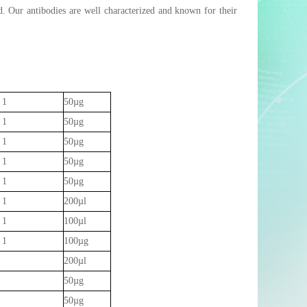
d. Our antibodies are well characterized and known for their
 1
50µg
 1
50µg
 1
50µg
 1
50µg
 1
50µg
 1
200µl
 1
100µl
 1
100µg
200µl
50µg
50µg