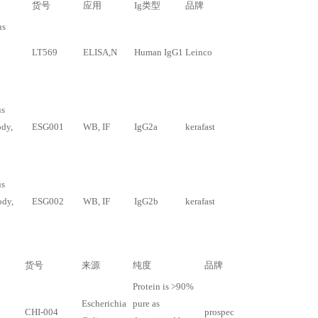
货号
应用
Ig类型
品牌
us
LT569
ELISA,N
Human IgG1
Leinco
us
dy,
ESG001
WB, IF
IgG2a
kerafast
us
ody,
ESG002
WB, IF
IgG2b
kerafast
货号
来源
纯度
品牌
Protein is >90%
Escherichia
pure as
CHI-004
prospec