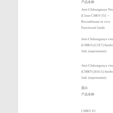
产品名称
Anti-Chikungunya Vir
[Clone CHKV-35] —
Recombinant in vivo
Functional Grade
Anti-Chikungunya vir
(CHIKV) [11E7] Antibo
5mL (supernatant)
Anti-Chikungunya vir
(CHIKV) [6A11] Antib
5mL (supernatant)
蛋白
产品名称
CHIKV E1