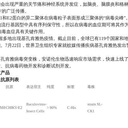
能会出现严重的关节痛和神经系统并发症，如脑炎、脑膜炎和格林
KV的广泛传播。
白E1和E2蛋白的异二聚体在病毒粒子表面形成三聚体的“病毒尖峰
的流行基因型中具有序列保守性，所以在病毒的血症期可将其作为
V病毒血症具有关键作用。
广东省多地出现基孔肯雅热疫情。截止目前，全球已有119个国家
。7月22日，世界卫生组织专家就蚊媒传播疾病基孔肯雅热发
孔肯雅病毒突变株，安诺伦生物迅速响应市场需求，快速上线了
发、抗病毒药物开发和诊断试剂开发。
主产品
组抗原列表
抗原
表达宿主
纯度
标签
毒株
Baculovirus-
strain SL-
0M8
CHIKV-E2
> 90%
C-His
Insect Cells
CK1