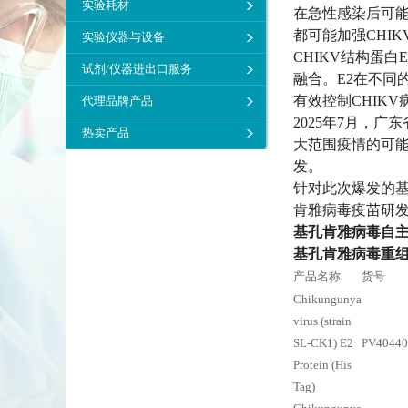
实验耗材
在急性感染后可
都可能加强CHI
实验仪器与设备
CHIKV结构蛋
试剂/仪器进出口服务
融合。E2在不同
有效控制CHIK
代理品牌产品
2025年7月，
热卖产品
大范围疫情的可能
发。
针对此次爆发的基
肯雅病毒疫苗研
基孔肯雅病毒自
基孔肯雅病毒重
产品名称
货号
Chikungunya
virus (strain
SL-CK1) E2
PV4044
Protein (His
Tag)