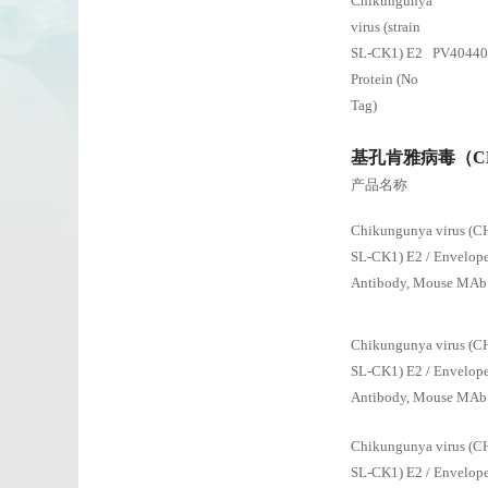
Chikungunya
virus (strain
SL-CK1) E2
PV4044
Protein (No
Tag)
基孔肯雅病毒（C
产品名称
Chikungunya virus (CH
SL-CK1) E2 / Envelope
Antibody, Mouse MAb
Chikungunya virus (CH
SL-CK1) E2 / Envelope
Antibody, Mouse MAb
Chikungunya virus (CH
SL-CK1) E2 / Envelope