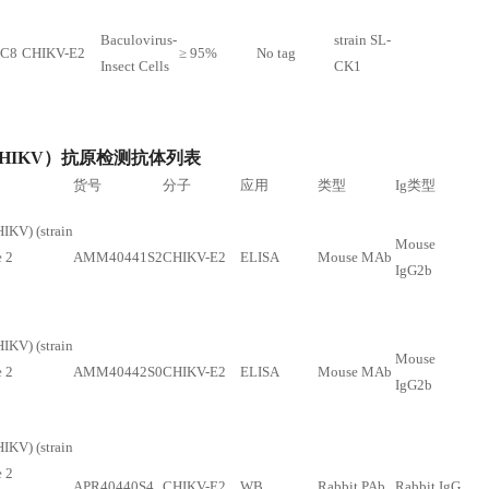
Baculovirus-
strain SL-
0C8
CHIKV-E2
≥ 95%
No tag
Insect Cells
CK1
HIKV）抗原检测抗体列表
货号
分子
应用
类型
Ig类型
IKV) (strain
Mouse
 2
AMM40441S2
CHIKV-E2
ELISA
Mouse MAb
IgG2b
IKV) (strain
Mouse
 2
AMM40442S0
CHIKV-E2
ELISA
Mouse MAb
IgG2b
IKV) (strain
 2
APR40440S4
CHIKV-E2
WB
Rabbit PAb
Rabbit IgG