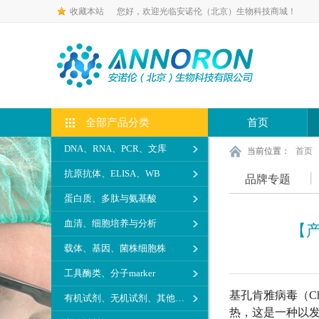
收藏本站
您好，欢迎光临安诺伦（北京）生物科技商城！
全部产品分类
首页
DNA、RNA、PCR、文库
当前位置：
首页
抗原抗体、ELISA、WB
品牌专题
蛋白质、多肽与氨基酸
血清、细胞培养与分析
【
载体、基因、菌株细胞株
工具酶类、分子marker
基孔肯雅病毒（Ch
有机试剂、无机试剂、其他生化试剂
热，这是一种以发