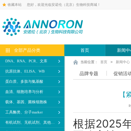
收藏本站
您好，欢迎光临安诺伦（北京）生物科技商城！
全部产品分类
首页
新闻中
DNA、RNA、PCR、文库
当前位置：
首页
>
新闻中心
抗原抗体、ELISA、WB
品牌专题
促销活
蛋白质、多肽与氨基酸
血清、细胞培养与分析
【
载体、基因、菌株细胞株
时
工具酶类、分子marker
根据202
有机试剂、无机试剂、其他生化试剂