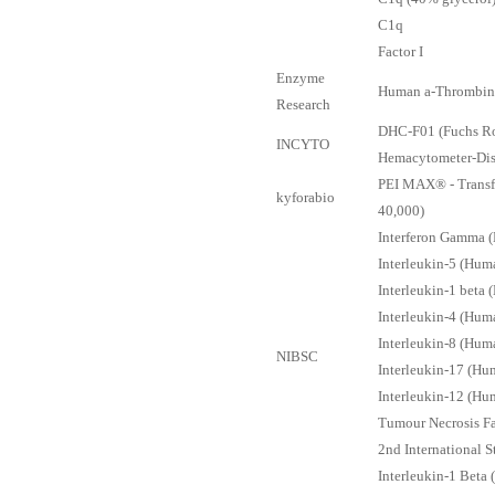
C1q
Factor I
Enzyme
Human a-Thrombin (
Research
DHC-F01 (Fuchs Ro
INCYTO
Hemacytometer-Dis
PEI MAX® - Transf
kyforabio
40,000)
Interferon Gamma 
Interleukin-5 (Hu
Interleukin-1 beta
Interleukin-4 (Hum
Interleukin-8 (Hum
NIBSC
Interleukin-17 (H
Interleukin-12 (H
Tumour Necrosis Fa
2nd International S
Interleukin-1 Beta