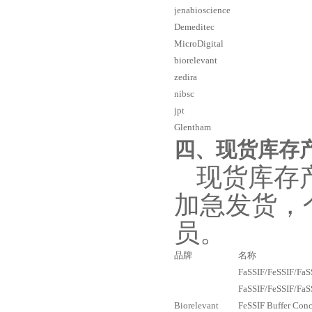
jenabioscience
Demeditec
MicroDigital
biorelevant
zedira
nibsc
jpt
Glentham
四、现货库存
现货库存
加急发货，
员。
品牌
名称
FaSSIF/FeSSIF/Fa
FaSSIF/FeSSIF/Fa
Biorelevant
FeSSIF Buffer Conc