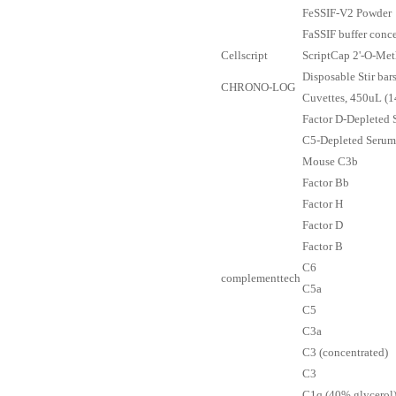
FeSSIF-V2 Powder
FaSSIF buffer conce
Cellscript
ScriptCap 2'-O-Meth
Disposable Stir bar
CHRONO-LOG
Cuvettes, 450uL (1
Factor D-Depleted
C5-Depleted Serum
Mouse C3b
Factor Bb
Factor H
Factor D
Factor B
C6
complementtech
C5a
C5
C3a
C3 (concentrated)
C3
C1q (40% glycerol