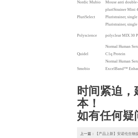
Nordic Mubio
Mouse anti double-
pluriStrainer Mini 
PluriSelect
Pluristrainer, single
Pluristrainer, single
Polyscience
polyclear MIX 30 
Normal Human Ser
Quidel
C1q Protein
Normal Human Ser
Smobio
ExcelBand™ Enhanc
时间紧迫，
本！
如有任何疑
上一篇：
【产品上新】安诺伦生物