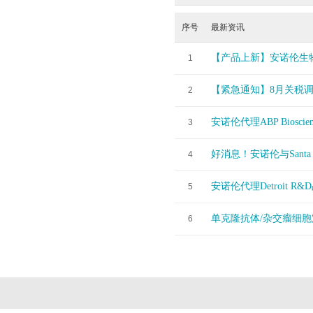
序号
最新资讯
【产品上新】安诺伦生
1
【紧急通知】8月关税
2
安诺伦代理ABP Bios
3
好消息！安诺伦与Sant
4
安诺伦代理Detroit
5
单克隆抗体/杂交瘤细
6