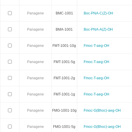
Neuromics
Neweast
New england 
Panagene
BMC-1001
Boc-PNA-C(Z)-OH
Novabiochem
Novagen
Novocas
Panagene
BMA-1001
Boc-PNA-A(Z)-OH
ORF Genetics
OriGene
Osense
Panagene
FMT-1001-10g
Fmoc-T-aeg-OH
Pacific Biosciences
PanaTecs
PanPat
Panagene
FMT-1001-5g
Fmoc-T-aeg-OH
Phyto Technology
Pierce
Plasmid Fa
Panagene
FMT-1001-2g
Fmoc-T-aeg-OH
Progen
Promega
PromoCe
Panagene
FMT-1001-1g
Fmoc-T-aeg-OH
Proteintech
ProteoChem
Proteu
Panagene
FMG-1001-10g
Fmoc-G(Bhoc)-aeg-OH
RANDOX
RayBiotech
Rend
Selleck
SeraCare
Seramu
Panagene
FMG-1001-5g
Fmoc-G(Bhoc)-aeg-OH