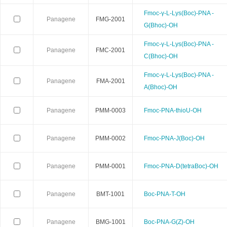
Fmoc-γ-L-Lys(Boc)-PNA -
Panagene
FMG-2001
Calbioreagents
Cambio
Cambridge
G(Bhoc)-OH
Fmoc-γ-L-Lys(Boc)-PNA -
Cellendes
CellGenix
Crystal 
Panagene
FMC-2001
C(Bhoc)-OH
Eastcoastbio
Echelon
ECM Biosci
Fmoc-γ-L-Lys(Boc)-PNA -
Panagene
FMA-2001
A(Bhoc)-OH
Evrogen
Exbio
Excellg
Panagene
PMM-0003
Fmoc-PNA-thioU-OH
Frontier Scientific
GEMINI
Gene Bri
Panagene
PMM-0002
Fmoc-PNA-J(Boc)-OH
Imgenex
Immunochemistry
Immuno
Panagene
PMM-0001
Fmoc-PNA-D(tetraBoc)-OH
Kapabiosystems
LifeSpan
Lucige
Panagene
BMT-1001
Boc-PNA-T-OH
MedChemexpress
MedixBiochemica
Megazy
Mirus
Molecular Devices
Molecular Inn
Panagene
BMG-1001
Boc-PNA-G(Z)-OH