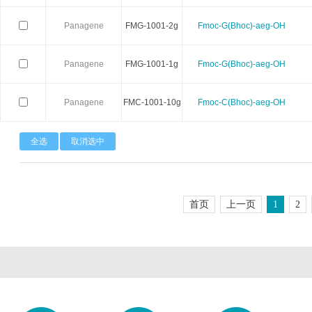
Stemrd
Takara
TopoG
Panagene
FMG-1001-2g
Fmoc-G(Bhoc)-aeg-OH
Zeta life
ZYAGEN
Zymo rese
Panagene
FMG-1001-1g
Fmoc-G(Bhoc)-aeg-OH
Arthus Biosystems
Agrenvec
Panagene
FMC-1001-10g
Fmoc-C(Bhoc)-aeg-OH
AAT Bioquest
American Research Products
ARBOR A
全选
取消选中
Advanced BioMatrix
Athens Research
Anatra
Astartebio
Allele Biotech
Avanta
首页
上一页
1
2
Biosearch
Biorelevant
BBI Solut
Biomedica
Bertin Pharma
Bioheli
Cellgs
CellnTec
Cedarla