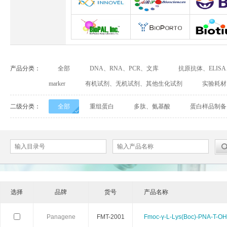
Abbexa
Abcam
Adipog
INNOVEL英诺维尔
ABP Biosciences
BD Biosci
BioPal
BioporTo
Biotiu
产品分类：
全部
DNA、RNA、PCR、文库
抗原抗体、ELIS
Cell Biolabs
CELLSCRIPT
marker
有机试剂、无机试剂、其他生化试剂
实验耗材
Cell Signaling Technology（CST）
Demeditec
Detroi
二级分类：
全部
重组蛋白
多肽、氨基酸
蛋白样品制备
Elastin Products Company
Ebba Biotech
Enzo Life Sc
Everest Biotech
Exalpha
Fitzgera
Mabtech
Biogems
GERB
选择
品牌
货号
产品名称
ACROBiosystems
Advansta
Affinity Bios
Panagene
FMT-2001
Fmoc-γ-L-Lys(Boc)-PNA-T-OH
ApexBio
Bethyl
BioAssay S