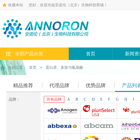
收藏本站
您好，欢迎光临安诺伦（北京）生物科技商城！
全部产品分类
首页
新闻资
当前位置：
首页
>
蛋白质、多肽与氨基酸
精品推荐
代理品牌
优势品牌
产品列
品牌：
所有品牌
A
B
C
D
E
F
G
H
I
Anogen-Yes
Pluriselect-usa
Pluriselect Lif