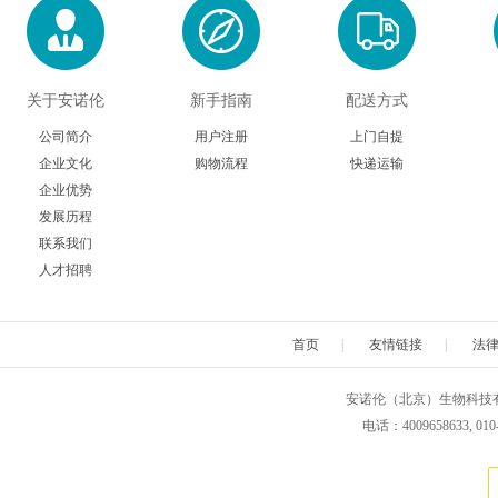
Chimerx
ClickChemistryTools(CCT)
Cospher
DiaMetra
Diagenode
Dianov
关于安诺伦
新手指南
配送方式
Electron Microscopy Sciences
Eton Bioscience
Gbioscie
公司简介
用户注册
上门自提
企业文化
购物流程
快递运输
Hampton research
HumanZyme
HansaBi
企业优势
发展历程
联系我们
Innovative Research
Iduron
Ivy Fine Ch
人才招聘
Kerafast
Klen Taq
Koma Bio
首页
|
友情链接
|
法
Lucerna
LaysanBio
LI-CO
安诺伦（北京）生物科技有限公司 版权所
Medimabs
Milenia
Microsurf
电话：4009658633, 010
Nanoprobes
Nbsbio
NeoClo