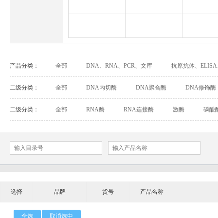
Abbexa
Abcam
Adipog
INNOVEL英诺维尔
ABP Biosciences
BD Biosci
BioPal
BioporTo
Biotiu
产品分类：
全部
DNA、RNA、PCR、文库
抗原抗体、ELIS
Cell Biolabs
CELLSCRIPT
marker
有机试剂、无机试剂、其他生化试剂
实验耗材
二级分类：
全部
DNA内切酶
DNA聚合酶
DNA修饰酶
Cell Signaling Technology（CST）
Demeditec
Detroi
二级分类：
全部
RNA酶
RNA连接酶
激酶
磷酸
Elastin Products Company
Ebba Biotech
Enzo Life Sc
Everest Biotech
Exalpha
Fitzgera
Mabtech
Biogems
GERB
选择
品牌
ACROBiosystems
货号
产品名称
Advansta
Affinity Bios
ApexBio
Bethyl
BioAssay S
全选
取消选中