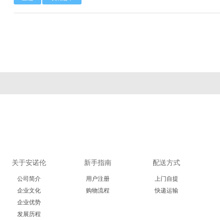
Calbioreagents
Cambio
Cambridge
Cellendes
CellGenix
Crystal 
Eastcoastbio
Echelon
ECM Biosci
Evrogen
Exbio
Excellg
Frontier Scientific
GEMINI
Gene Bri
Imgenex
Immunochemistry
Immuno
关于安诺伦
新手指南
配送方式
Kapabiosystems
LifeSpan
Lucige
公司简介
用户注册
上门自提
MedChemexpress
MedixBiochemica
Megazy
企业文化
购物流程
快递运输
企业优势
发展历程
Mirus
Molecular Devices
Molecular Inn