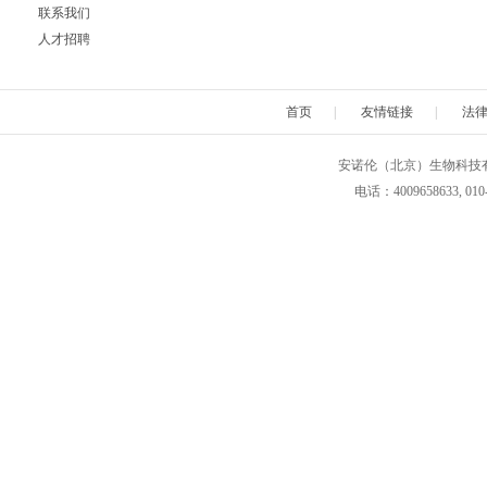
联系我们
人才招聘
Neuromics
Neweast
New england 
Novabiochem
Novagen
Novocas
首页
|
友情链接
|
法
ORF Genetics
OriGene
Osense
安诺伦（北京）生物科技有限公司 版权所
电话：4009658633, 010
Pacific Biosciences
PanaTecs
PanPat
Phyto Technology
Pierce
Plasmid Fa
Progen
Promega
PromoCe
Proteintech
ProteoChem
Proteu
RANDOX
RayBiotech
Rend
Selleck
SeraCare
Seramu