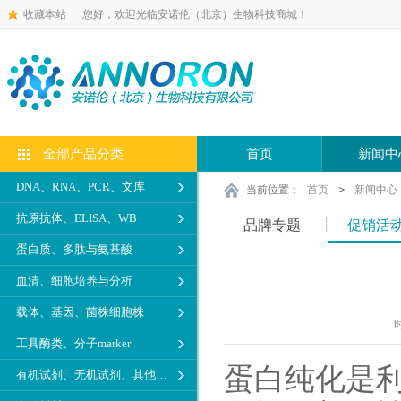
收藏本站
您好，欢迎光临安诺伦（北京）生物科技商城！
全部产品分类
首页
新闻中
DNA、RNA、PCR、文库
当前位置：
首页
>
新闻中心
抗原抗体、ELISA、WB
品牌专题
促销活
蛋白质、多肽与氨基酸
血清、细胞培养与分析
载体、基因、菌株细胞株
时
工具酶类、分子marker
蛋白纯化是
有机试剂、无机试剂、其他生化试剂