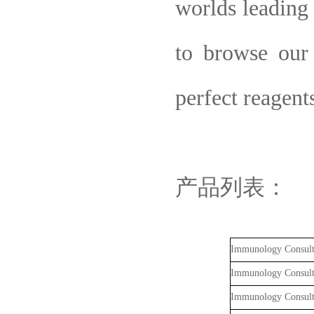
worlds leading 
to browse our
perfect reagent
产品列表：
Immunology Consult
Immunology Consult
Immunology Consult