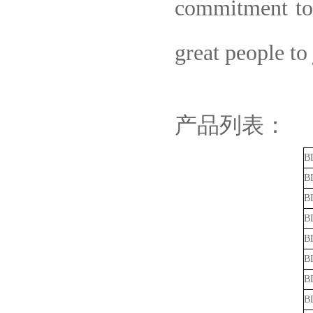
commitment to 
great people to
产品列表：
B
B
B
B
B
B
B
B