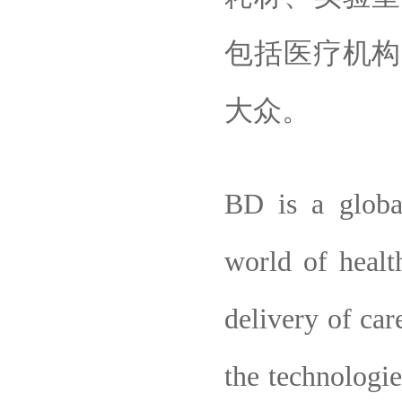
包括医疗机构
大众。
BD is a globa
world of healt
delivery of car
the technologie