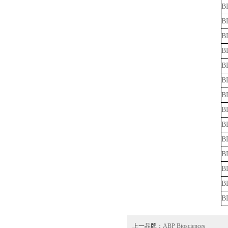
B
B
B
B
B
B
B
B
B
B
B
B
B
B
上一品牌：
ABP Biosciences