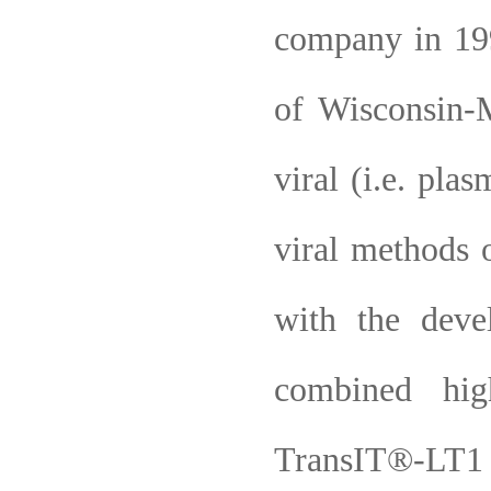
company in 199
of Wisconsin-
viral (i.e. pl
viral methods 
with the deve
combined high
TransIT®-LT1 (