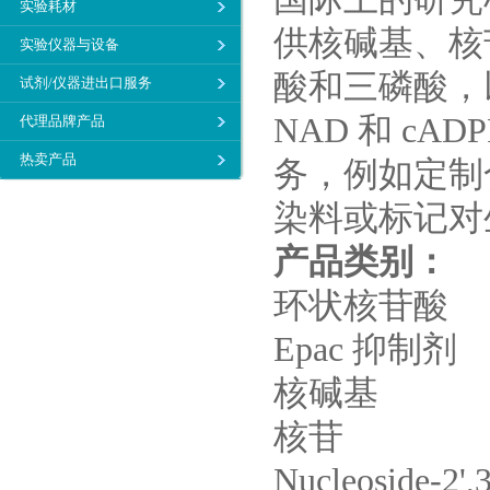
实验耗材
供核碱基、核
实验仪器与设备
酸和三磷酸，以及
试剂/仪器进出口服务
NAD 和 c
代理品牌产品
热卖产品
务，例如定制
染料或标记对
产品类别：
环状核苷酸
Epac 抑制剂
核碱基
核苷
Nucleoside-2',