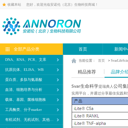
收藏本站
您好，欢迎光临安诺伦（北京）生物科技商城！
全部产品分类
首页
新闻中
DNA、RNA、PCR、文库
当前位置：
首页
>
SvarLifeSci
抗原抗体、ELISA、WB
精品推荐
品牌介
蛋白质、多肽与氨基酸
Svar生命科学
公司集
是瑞典人
血清、细胞培养与分析
实用平台，并通过分享最佳实践和
载体、基因、菌株细胞株
工具酶类、分子marker
有机试剂、无机试剂、其他生化试剂