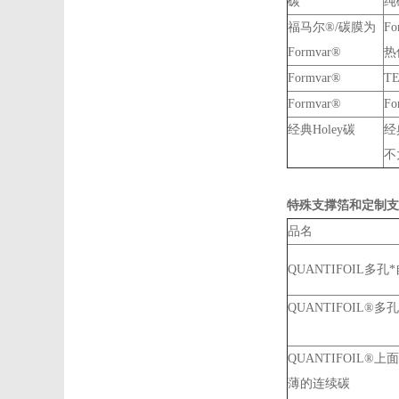
碳
纯
福马尔®/碳膜为
F
Formvar®
热
Formvar®
T
Formvar®
F
经典Holey碳
经
不
特殊支撑箔和定制支
品名
QUANTIFOIL多孔
QUANTIFOIL®多孔
QUANTIFOIL®
薄的连续碳