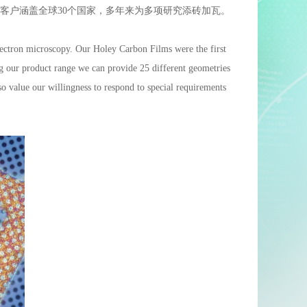
客户涵盖全球30个国家，多年来为多项研究添砖加瓦。
ectron microscopy. Our Holey Carbon Films were the first
ng our product range we can provide 25 different geometries
value our willingness to respond to special requirements