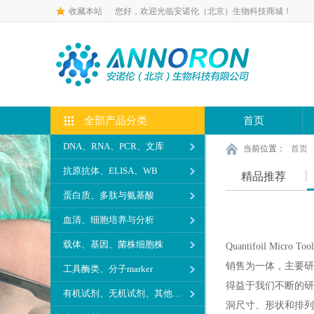
收藏本站
您好，欢迎光临安诺伦（北京）生物科技商城！
全部产品分类
首页
DNA、RNA、PCR、文库
当前位置：
首页
抗原抗体、ELISA、WB
精品推荐
蛋白质、多肽与氨基酸
血清、细胞培养与分析
载体、基因、菌株细胞株
Quantifoil 
销售为一体，主要研
工具酶类、分子marker
得益于我们不断的研
有机试剂、无机试剂、其他生化试剂
洞尺寸、形状和排列