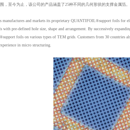
围，至今为止，该公司的产品涵盖了25种不同的几何形状的支撑金属箔。
s manufactures and markets its proprietary QUANTIFOIL®support foils for el
ils with pre-defined hole size, shape and arrangement. By successively expandi
port foils on various types of TEM grids. Customers from 30 countries also 
xperience in micro structuring.