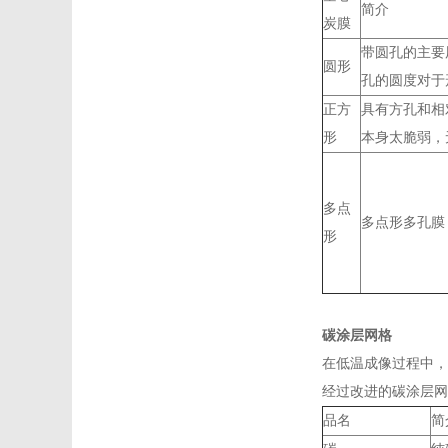
简介
炭膜
带圆孔的主要用
圆形
孔的圆度对于
正方
具有方孔和相
形
本身太脆弱，
多点
多点形多孔膜
形
碳涂层网格
在低温成像过程中，
经过改进的碳涂层网
品名
简