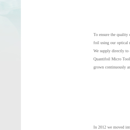
To ensure the quality
foil using our optical
We supply directly to 
Quantifoil Micro Tool
grown continuously an
In 2012 we moved into