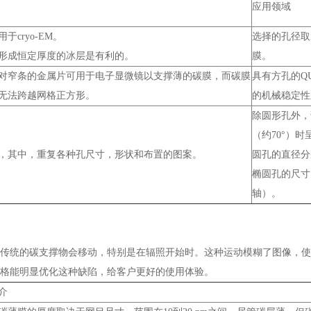
应用领域
于cryo-EM。
选择的孔径取
形成恒定厚度的冰层是有利的。
膜。
对窄条的金属片可用于电子显微镜以支撑薄的碳膜，而碳膜
具有方孔的Q
无法跨越网格正方形。
的机械稳定性
除圆形孔外，
（约70°）时
，其中，重复各种孔尺寸，形状和布置的图案。
圆孔的直径分别为
椭圆孔的尺寸为1
轴）。
传统的碳支撑物会移动，特别是在辐照开始时。这种运动模糊了图像，使
格能明显优化这种缺陷，给客户更好的使用体验。
介