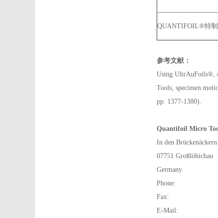
QUANTIFOIL®特制
参考文献：
Using UltrAuFoils®, 
Tools, specimen motion
pp. 1377-1380).
Quantifoil Micro T
In den Brückenäckern
07751 Großlöbichau
Germany
Phone:
Fax:
E-Mail: