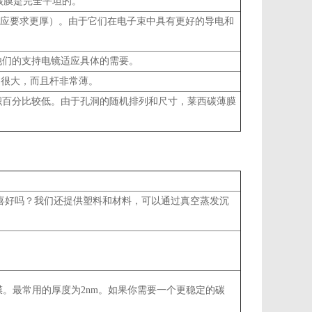
但碳膜是完全平坦的。
-4纳米，应要求更厚）。由于它们在电子束中具有更好的导电和
使他们的支持电镜适应具体的需要。
别很大，而且杆非常薄。
面积百分比较低。由于孔洞的随机排列和尺寸，莱西碳薄膜
您的喜好吗？我们还提供塑料和材料，可以通过真空蒸发沉
薄膜。最常用的厚度为2nm。如果你需要一个更稳定的碳