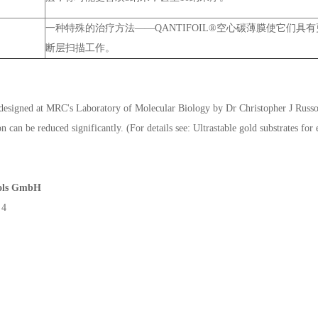
一种特殊的治疗方法——QANTIFOIL®空心碳薄膜使它们
断层扫描工作。
designed at MRC's Laboratory of Molecular Biology by Dr Christopher J Russ
 can be reduced significantly. (For details see: Ultrastable gold substrates fo
ools GmbH
 4