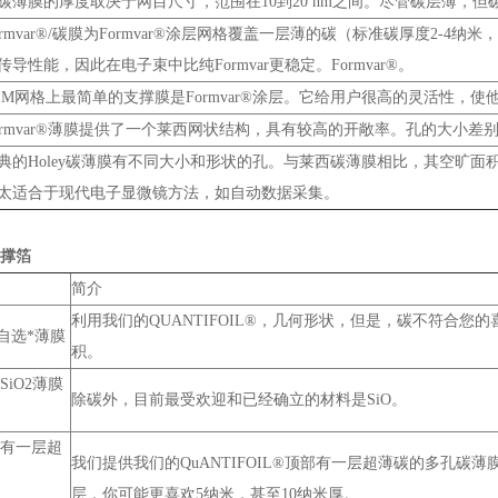
碳薄膜的厚度取决于网目尺寸，范围在10到20 nm之间。尽管碳层薄，
ormvar®/碳膜为Formvar®涂层网格覆盖一层薄的碳（标准碳厚度2
传导性能，因此在电子束中比纯Formvar更稳定。Formvar®。
EM网格上最简单的支撑膜是Formvar®涂层。它给用户很高的灵活性，
ormvar®薄膜提供了一个莱西网状结构，具有较高的开敞率。孔的大小差
典的Holey碳薄膜有不同大小和形状的孔。与莱西碳薄膜相比，其空旷
太适合于现代电子显微镜方法，如自动数据采集。
撑箔
简介
利用我们的QUANTIFOIL®，几何形状，但是，碳不符合
*自选*薄膜
积。
SiO2薄膜
除碳外，目前最受欢迎和已经确立的材料是SiO。
上面有一层超
我们提供我们的QuANTIFOIL®顶部有一层超薄碳的多孔碳
层，你可能更喜欢5纳米，甚至10纳米厚。