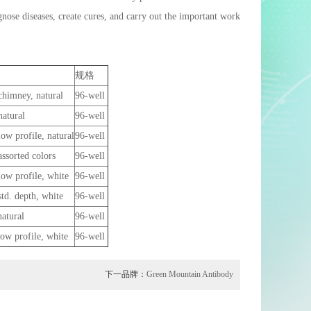
agnose diseases, create cures, and carry out the important work
规格
chimney, natural
96-well
natural
96-well
ow profile, natural
96-well
ssorted colors
96-well
ow profile, white
96-well
td. depth, white
96-well
atural
96-well
ow profile, white
96-well
下一品牌：
Green Mountain Antibody