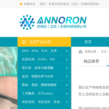
收藏本站
您好，欢迎光临安诺伦（北京）生物科技商城！
全部产品分类
首页
DNA、RNA、PCR、文库
当前位置：
首页
抗原抗体、ELISA、WB
精品推荐
蛋白质、多肽与氨基酸
血清、细胞培养与分析
载体、基因、菌株细胞株
我们生产和销售高质
工具酶类、分子marker
究人员和技术人员检
有机试剂、无机试剂、其他生化试剂
We manufacture and dis