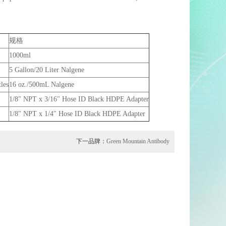
规格
1000ml
5 Gallon/20 Liter Nalgene
les
16 oz./500mL Nalgene
1/8" NPT x 3/16" Hose ID Black HDPE Adapter
1/8" NPT x 1/4" Hose ID Black HDPE Adapter
下一品牌：
Green Mountain Antibody