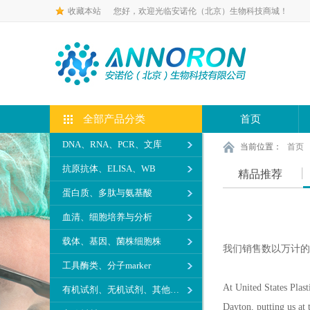
收藏本站
您好，欢迎光临安诺伦（北京）生物科技商城！
全部产品分类
首页
DNA、RNA、PCR、文库
当前位置：
首页
抗原抗体、ELISA、WB
精品推荐
蛋白质、多肽与氨基酸
血清、细胞培养与分析
载体、基因、菌株细胞株
我们销售数以万计的
工具酶类、分子marker
At United States Plas
有机试剂、无机试剂、其他生化试剂
Dayton, putting us at 