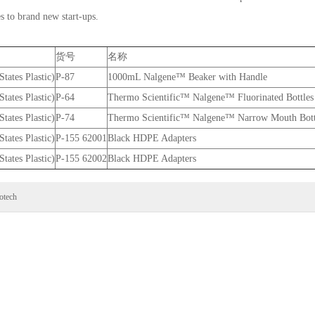
 to brand new start-ups.
货号
名称
tates Plastic)
P-87
1000mL Nalgene™ Beaker with Handle
tates Plastic)
P-64
Thermo Scientific™ Nalgene™ Fluorinated Bottles
tates Plastic)
P-74
Thermo Scientific™ Nalgene™ Narrow Mouth Bott
tates Plastic)
P-155 62001
Black HDPE Adapters
tates Plastic)
P-155 62002
Black HDPE Adapters
otech