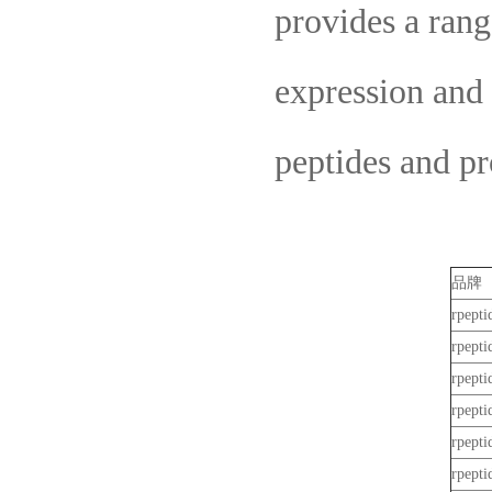
provides a rang
expression and 
peptides and pr
品牌
rpepti
rpepti
rpepti
rpepti
rpepti
rpepti