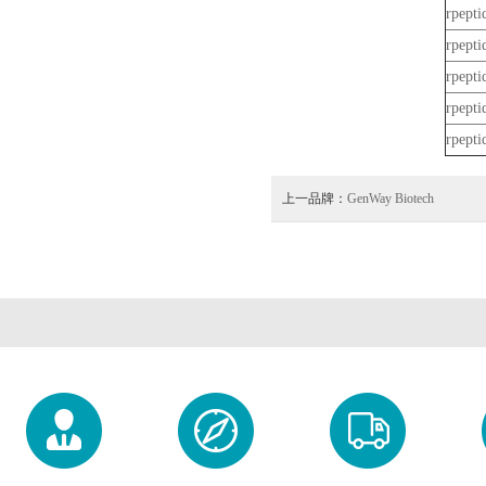
rpepti
rpepti
rpepti
rpepti
rpepti
上一品牌：
GenWay Biotech