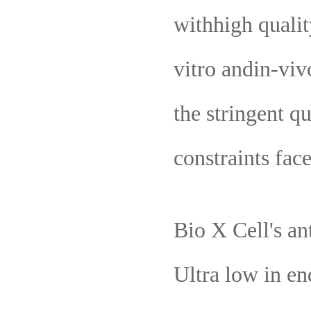
withhigh qualit
vitro andin-vi
the stringent q
constraints fa
Bio X Cell's an
Ultra low in e