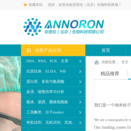
收藏本站
您好，欢迎光临安诺伦（北京）生物科技商城！
全部产品分类
首页
DNA、RNA、PCR、文库
当前位置：
首页
抗原抗体、ELISA、WB
精品推荐
蛋白质、多肽与氨基酸
血清、细胞培养与分析
载体、基因、菌株细胞株
我们是一个纳米粒子
工具酶类、分子marker
We are a nanoparticle r
有机试剂、无机试剂、其他生化试剂
Our funding comes fro