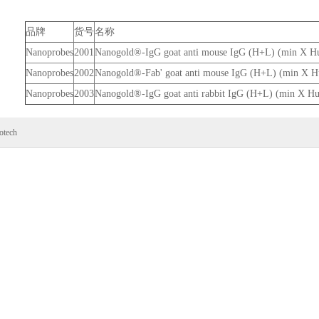
品牌
货号
名称
Nanoprobes
2001
Nanogold®-IgG goat anti mouse IgG (H+L) (min X Hu,
Nanoprobes
2002
Nanogold®-Fab' goat anti mouse IgG (H+L) (min X Hu
Nanoprobes
2003
Nanogold®-IgG goat anti rabbit IgG (H+L) (min X Hu,
otech