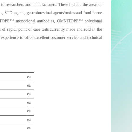
 to researchers and manufacturers. These include the areas of
ts, STD agents, gastrointestinal agents/toxins and food borne
MONOTOPE™ monoclonal antibodies, OMNITOPE™ polyclonal
of rapid, point of care tests currently made and sold in the
experience to offer excellent customer service and technical
ea
ea
ea
ea
ea
ea
ea