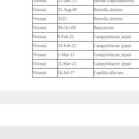
Virostat
12-Dec-13
Bovine Papillomavirus
Virostat
31-Aug-09
Brucella abortus
Virostat
3535
Brucella abortus
Virostat
30-Oct-09
Bunyavirus
Virostat
9-Feb-21
Campylobacter jejuni
Virostat
19-Feb-21
Campylobacter jejuni
Virostat
1-Mar-21
Campylobacter jejuni
Virostat
11-Mar-21
Campylobacter jejuni
Virostat
10-Jul-17
Candida albicans