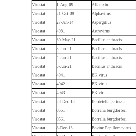
Virostat
1-Aug-09
Aflatoxin
Virostat
21-Oct-09
Alphavirus
Virostat
27-Jan-14
Aspergillus
Virostat
4981
Astrovirus
Virostat
30-May-21
Bacillus anthracis
Virostat
3-Jun-21
Bacillus anthracis
Virostat
4-Jun-21
Bacillus anthracis
Virostat
5-Jun-21
Bacillus anthracis
Virostat
4941
BK virus
Virostat
4942
BK virus
Virostat
4943
BK virus
Virostat
28-Dec-13
Bordetella pertussis
Virostat
0551
Borrelia burgdorferi
Virostat
0561
Borrelia burgdorferi
Virostat
8-Dec-13
Bovine Papillomavirus