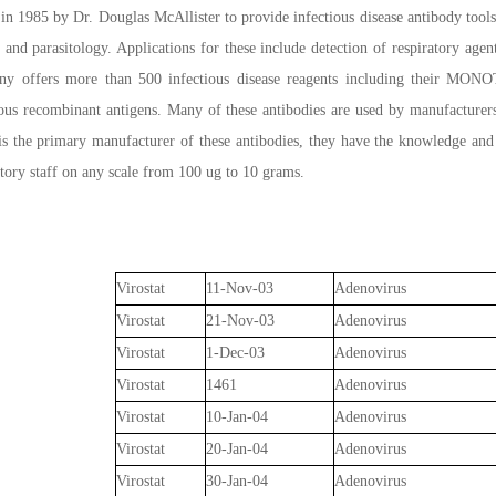
in 1985 by Dr. Douglas McAllister to provide infectious disease antibody tools
 and parasitology. Applications for these include detection of respiratory agen
ny offers more than 500 infectious disease reagents including their 
us recombinant antigens. Many of these antibodies are used by manufacturers 
s the primary manufacturer of these antibodies, they have the knowledge and 
atory staff on any scale from 100 ug to 10 grams.
Virostat
11-Nov-03
Adenovirus
Virostat
21-Nov-03
Adenovirus
Virostat
1-Dec-03
Adenovirus
Virostat
1461
Adenovirus
Virostat
10-Jan-04
Adenovirus
Virostat
20-Jan-04
Adenovirus
Virostat
30-Jan-04
Adenovirus