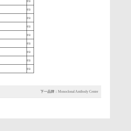
ea
ea
ea
ea
ea
ea
ea
ea
ea
下一品牌：
Monoclonal Antibody Center