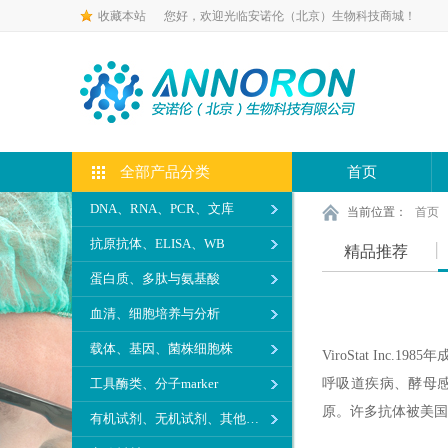
收藏本站
您好，欢迎光临安诺伦（北京）生物科技商城！
全部产品分类
首页
DNA、RNA、PCR、文库
当前位置：
首页
抗原抗体、ELISA、WB
精品推荐
蛋白质、多肽与氨基酸
血清、细胞培养与分析
载体、基因、菌株细胞株
ViroStat I
工具酶类、分子marker
呼吸道疾病、酵母感
原。许多抗体被美国
有机试剂、无机试剂、其他生化试剂