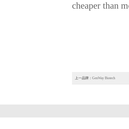
cheaper than mo
上一品牌：
GenWay Biotech