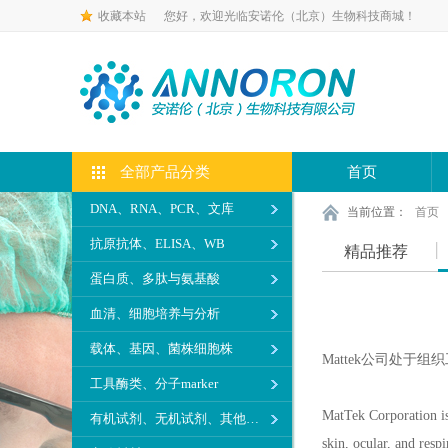
收藏本站
您好，欢迎光临安诺伦（北京）生物科技商城！
全部产品分类
首页
DNA、RNA、PCR、文库
当前位置：
首页
抗原抗体、ELISA、WB
精品推荐
蛋白质、多肽与氨基酸
血清、细胞培养与分析
载体、基因、菌株细胞株
Mattek公司处
工具酶类、分子marker
MatTek Corporation is 
有机试剂、无机试剂、其他生化试剂
skin, ocular, and res