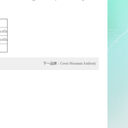
ells
ells
l
下一品牌：
Green Mountain Antibody