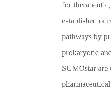
for therapeutic
established our
pathways by pro
prokaryotic an
SUMOstar are 
pharmaceutical,